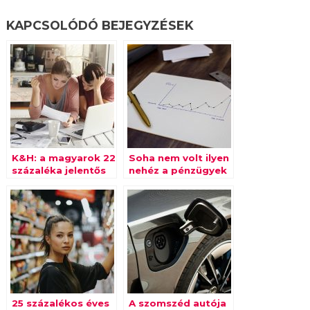
KAPCSOLÓDÓ BEJEGYZÉSEK
K&H: a magyarok 22
Soha nem volt ilyen
százaléka jelentős
nehéz a pénzügyek
bevételcsökkenéssel
tervezése
szembesült a
járvány miatt
25 százalékos éves
A szomszéd autója