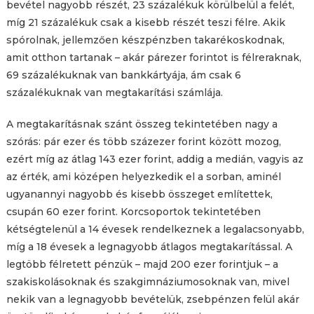
bevétel nagyobb részét, 23 százalékuk körülbelül a felét,
míg 21 százalékuk csak a kisebb részét teszi félre. Akik
spórolnak, jellemzően készpénzben takarékoskodnak,
amit otthon tartanak – akár párezer forintot is félreraknak,
69 százalékuknak van bankkártyája, ám csak 6
százalékuknak van megtakarítási számlája.
A megtakarításnak szánt összeg tekintetében nagy a
szórás: pár ezer és több százezer forint között mozog,
ezért míg az átlag 143 ezer forint, addig a medián, vagyis az
az érték, ami középen helyezkedik el a sorban, aminél
ugyanannyi nagyobb és kisebb összeget említettek,
csupán 60 ezer forint. Korcsoportok tekintetében
kétségtelenül a 14 évesek rendelkeznek a legalacsonyabb,
míg a 18 évesek a legnagyobb átlagos megtakarítással. A
legtöbb félretett pénzük – majd 200 ezer forintjuk – a
szakiskolásoknak és szakgimnáziumosoknak van, mivel
nekik van a legnagyobb bevételük, zsebpénzen felül akár