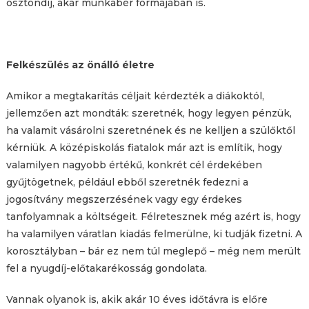
ösztöndíj, akár munkabér formájában is.
Felkészülés az önálló életre
Amikor a megtakarítás céljait kérdezték a diákoktól,
jellemzően azt mondták: szeretnék, hogy legyen pénzük,
ha valamit vásárolni szeretnének és ne kelljen a szülőktől
kérniük. A középiskolás fiatalok már azt is említik, hogy
valamilyen nagyobb értékű, konkrét cél érdekében
gyűjtögetnek, például ebből szeretnék fedezni a
jogosítvány megszerzésének vagy egy érdekes
tanfolyamnak a költségeit. Félretesznek még azért is, hogy
ha valamilyen váratlan kiadás felmerülne, ki tudják fizetni. A
korosztályban – bár ez nem túl meglepő – még nem merült
fel a nyugdíj-előtakarékosság gondolata.
Vannak olyanok is, akik akár 10 éves időtávra is előre