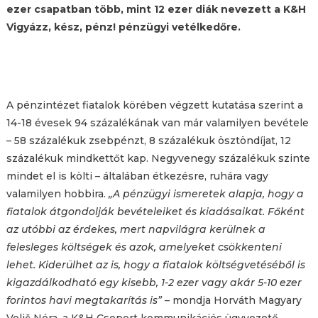
ezer csapatban több, mint 12 ezer diák nevezett a K&H
Vigyázz, kész, pénz! pénzügyi vetélkedőre.
A pénzintézet fiatalok körében végzett kutatása szerint a
14-18 évesek 94 százalékának van már valamilyen bevétele
– 58 százalékuk zsebpénzt, 8 százalékuk ösztöndíjat, 12
százalékuk mindkettőt kap. Negyvenegy százalékuk szinte
mindet el is költi – általában étkezésre, ruhára vagy
valamilyen hobbira.
„A pénzügyi ismeretek alapja, hogy a
fiatalok átgondolják bevételeiket és kiadásaikat. Főként
az utóbbi az érdekes, mert napvilágra kerülnek a
felesleges költségek és azok, amelyeket csökkenteni
lehet. Kiderülhet az is, hogy a fiatalok költségvetéséből is
kigazdálkodható egy kisebb, 1-2 ezer vagy akár 5-10 ezer
forintos havi megtakarítás is”
– mondja Horváth Magyary
Voljč Nóra, a K&H Csoport kommunikációs ügyvezető