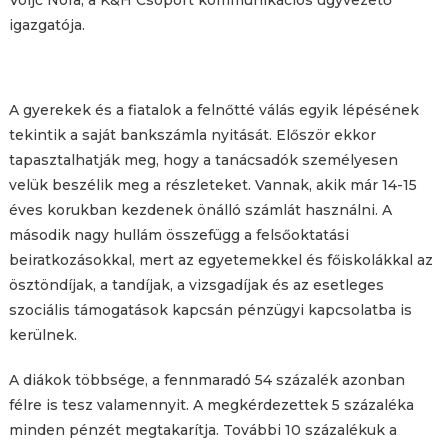
igazgatója.
A gyerekek és a fiatalok a felnőtté válás egyik lépésének
tekintik a saját bankszámla nyitását. Először ekkor
tapasztalhatják meg, hogy a tanácsadók személyesen
velük beszélik meg a részleteket. Vannak, akik már 14-15
éves korukban kezdenek önálló számlát használni. A
második nagy hullám összefügg a felsőoktatási
beiratkozásokkal, mert az egyetemekkel és főiskolákkal az
ösztöndíjak, a tandíjak, a vizsgadíjak és az esetleges
szociális támogatások kapcsán pénzügyi kapcsolatba is
kerülnek.
A diákok többsége, a fennmaradó 54 százalék azonban
félre is tesz valamennyit. A megkérdezettek 5 százaléka
minden pénzét megtakarítja. További 10 százalékuk a