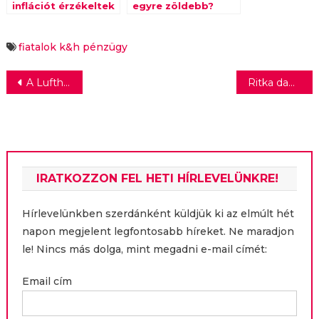
inflációt érzékeltek
egyre zöldebb?
a 19-29 évesek
május elején
fiatalok
k&h
pénzügy
Bejegyzés
A Lufthansa Systems Hungária lett a hazai IT szektor legvonzóbb munkaadója
Ritka daganatos betegségben szenved Tompos Kátya, akinek most gyűjtést szerveznek
navigáció
IRATKOZZON FEL HETI HÍRLEVELÜNKRE!
Hírlevelünkben szerdánként küldjük ki az elmúlt hét
napon megjelent legfontosabb híreket. Ne maradjon
le! Nincs más dolga, mint megadni e-mail címét:
Email cím