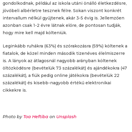
gondolkodnak, például az iskola utáni önálló életkezdésre,
jövőbeli albérletre tesznek félre. Sokan viszont konkrét
intervallum nélkül gyűjtenek, akár 3-5 évig is. Jellemzően
azonban csak 1-2 évre látnak előre, de pontosan tudják,
hogy mire kell majd költeniük.
Leginkább ruhákra (63%) és szórakozásra (59%) költenek a
fiatalok, de közel minden második tizenéves élelmiszerre
is. A lányok az átlagosnál nagyobb arányban költenek
öltözködésre (bevételük 73 százalékát) és ajándékokra (47
százalékát), a fiúk pedig online játékokra (bevételük 22
százalékát) és kisebb-nagyobb értékű elektronikai
cikkekre is.
Photo by
Toa Heftiba
on
Unsplash