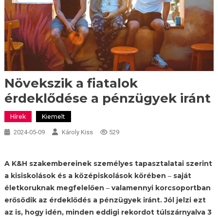
Növekszik a fiatalok
érdeklődése a pénzügyek iránt
Hírek
Kiemelt
2024-05-09
Károly Kiss
529
A K&H szakembereinek személyes tapasztalatai szerint
a kisiskolások és a középiskolások körében ‒ saját
életkoruknak megfelelően ‒ valamennyi korcsoportban
erősödik az érdeklődés a pénzügyek iránt. Jól jelzi ezt
az is, hogy idén, minden eddigi rekordot túlszárnyalva 3