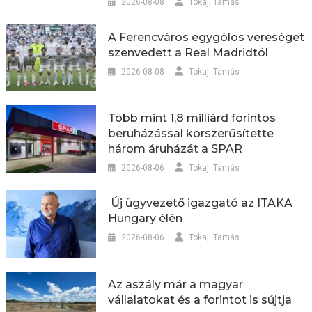
2026-08-08
Tokaji Tamás
A Ferencváros egygólos vereséget
szenvedett a Real Madridtól
2026-08-08
Tokaji Tamás
Több mint 1,8 milliárd forintos
beruházással korszerűsítette
három áruházát a SPAR
2026-08-06
Tokaji Tamás
Új ügyvezető igazgató az ITAKA
Hungary élén
2026-08-06
Tokaji Tamás
Az aszály már a magyar
vállalatokat és a forintot is sújtja