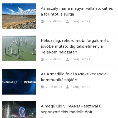
Az aszály már a magyar vállalatokat és
a forintot is sújtja
2026-08-06
Tokaji Tamás
Kékszalag: rekord mobilforgalom és
jövőbe mutató digitális élmény a
Telekom hálózatán
2026-08-06
Tokaji Tamás
Az Armadillo felel a Praktiker social
kommunikációjáért
2026-08-05
Tokaji Tamás
A megújuló STRAND Fesztivál új
szponzorációs modellt épít