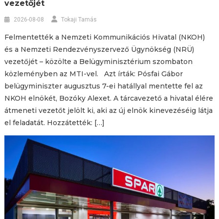
vezetőjét
2026-08-08
Tokaji Tamás
Felmentették a Nemzeti Kommunikációs Hivatal (NKOH)
és a Nemzeti Rendezvényszervező Ügynökség (NRÜ)
vezetőjét – közölte a Belügyminisztérium szombaton
közleményben az MTI-vel. Azt írták: Pósfai Gábor
belügyminiszter augusztus 7-ei hatállyal mentette fel az
NKOH elnökét, Bozóky Alexet. A tárcavezető a hivatal élére
átmeneti vezetőt jelölt ki, aki az új elnök kinevezéséig látja
el feladatát. Hozzátették: […]