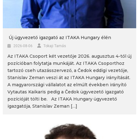
Új ügyvezető igazgató az ITAKA Hungary élén
2026-08-06
Tokaji Tamás
Az ITAKA Csoport két vezetője 2026. augusztus 4-től új
pozícióban folytatja munkáját. Az ITAKA Csoporthoz
tartozó cseh utazásszervező, a Čedok eddigi vezetője,
Stanislav Zeman veszi át az ITAKA Hungary irányítását.
A magyarországi vállalatot az elmúlt években irányító
Vytautas Kaikaris pedig a Čedok ügyvezető igazgató
pozícióját tölti be. Az ITAKA Hungary ügyvezető
igazgatója, Stanislav Zeman […]