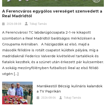
A Ferencváros egygólos vereséget szenvedett a
Real Madridtól
2026-08-08
Tokaji Tamás
A Ferencvárosi TC labdarúgócsapata 2-1-re kikapott
szombaton a Real Madridtól barátságos mérkőzésen a
Groupama Arénában. A házigazdák az első, majd a
második félidőre is rotált csapatot küldtek pályára, míg a
madridiaknál Federico Valverde kivételével tartalékok és
fiatalok kezdtek, és a szünet után érkezett pár kulcsember.
A sokáig mezőnyfölényben futballozó Real az első félidő
végén […]
Marrákestől Bécsig: kulináris kalandok
a TV Paprikán
2026-08-06
Tokaji Tamás