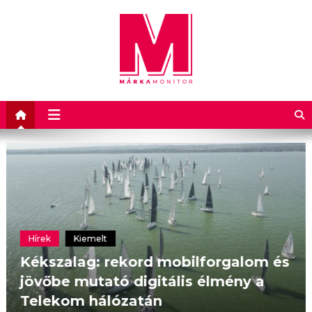
Márkamonitor
Karrier
Kiemelt
Új technológiai vezető irányítja a
Central Médiacsoport digitális
transzformációjának következő
szakaszát