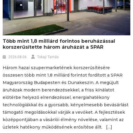
Több mint 1,8 milliárd forintos beruházással
korszerűsítette három áruházát a SPAR
2026-08-06
Tokaji Tamás
Három hazai szupermarketének korszerűsítésére
összesen több mint 1,8 milliárd forintot fordított a SPAR
Magyarország Budapesten és Dunakeszin. A megújult
áruházak modern berendezésekkel, a friss kínálatot
előtérbe helyező elrendezéssel, energiahatékony
technológiákkal és a gyorsabb, kényelmesebb bevásárlást
támogató megoldásokkal várják a vevőket. A fejlesztések
középpontjában a vásárlói élmény növelése, valamint az
üzletek hatékony működésének erősítése állt. […]