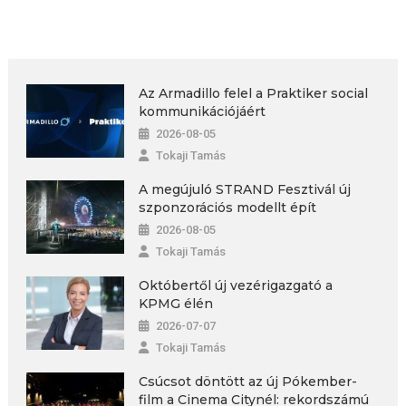
Az Armadillo felel a Praktiker social
kommunikációjáért
2026-08-05
Tokaji Tamás
A megújuló STRAND Fesztivál új
szponzorációs modellt épít
2026-08-05
Tokaji Tamás
Októbertől új vezérigazgató a
KPMG élén
2026-07-07
Tokaji Tamás
Csúcsot döntött az új Pókember-
film a Cinema Citynél: rekordszámú