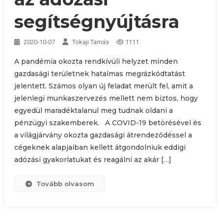
segítségnyújtásra
2020-10-07
Tokaji Tamás
1111
A pandémia okozta rendkívüli helyzet minden
gazdasági területnek hatalmas megrázkódtatást
jelentett. Számos olyan új feladat merült fel, amit a
jelenlegi munkaszervezés mellett nem biztos, hogy
egyedül maradéktalanul meg tudnak oldani a
pénzügyi szakemberek. A COVID-19 betörésével és
a világjárvány okozta gazdasági átrendeződéssel a
cégeknek alapjaiban kellett átgondolniuk eddigi
adózási gyakorlatukat és reagálni az akár […]
Tovább olvasom