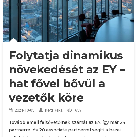
Folytatja dinamikus
növekedését az EY –
hat fővel bővül a
vezetők köre
2021-10-05
Kerti Réka
1659
Tovább emeli felsővetőinek számát az EY, így már 24
partnerrel és 20 associate partnerrel segíti a hazai