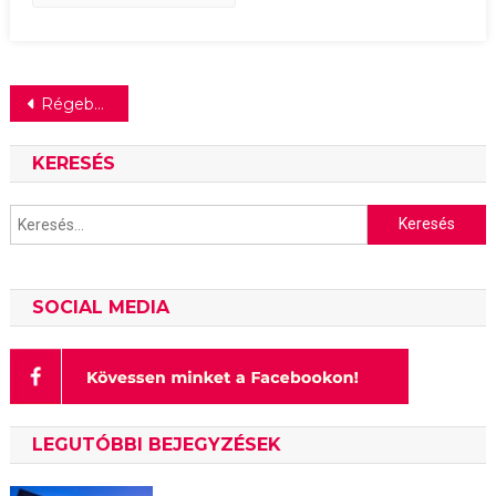
Bejegyzés
Régebbi bejegyzések
navigáció
KERESÉS
Keresés:
SOCIAL MEDIA
LEGUTÓBBI BEJEGYZÉSEK