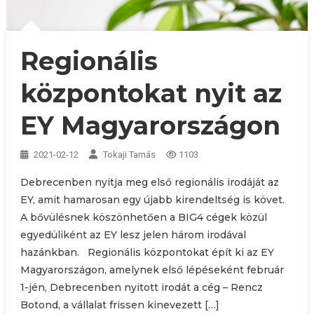
Regionális
központokat nyit az
EY Magyarországon
2021-02-12
Tokaji Tamás
1103
Debrecenben nyitja meg első regionális irodáját az
EY, amit hamarosan egy újabb kirendeltség is követ.
A bővülésnek köszönhetően a BIG4 cégek közül
egyedüliként az EY lesz jelen három irodával
hazánkban. Regionális központokat épít ki az EY
Magyarországon, amelynek első lépéseként február
1-jén, Debrecenben nyitott irodát a cég – Rencz
Botond, a vállalat frissen kinevezett […]