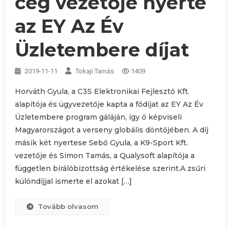
cég vezetője nyerte
az EY Az Év
Üzletembere díjat
2019-11-11
Tokaji Tamás
1409
Horváth Gyula, a C3S Elektronikai Fejlesztő Kft.
alapítója és ügyvezetője kapta a fődíjat az EY Az Év
Üzletembere program gáláján, így ő képviseli
Magyarországot a verseny globális döntőjében. A díj
másik két nyertese Sebő Gyula, a K9-Sport Kft.
vezetője és Simon Tamás, a Qualysoft alapítója a
független bírálóbizottság értékelése szerint.A zsűri
különdíjjal ismerte el azokat […]
Tovább olvasom