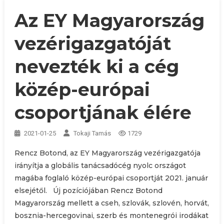
Az EY Magyarország
vezérigazgatóját
nevezték ki a cég
közép-európai
csoportjának élére
2021-01-25
Tokaji Tamás
1729
Rencz Botond, az EY Magyarország vezérigazgatója
irányítja a globális tanácsadócég nyolc országot
magába foglaló közép-európai csoportját 2021. január
elsejétől. Új pozíciójában Rencz Botond
Magyarország mellett a cseh, szlovák, szlovén, horvát,
bosznia-hercegovinai, szerb és montenegrói irodákat