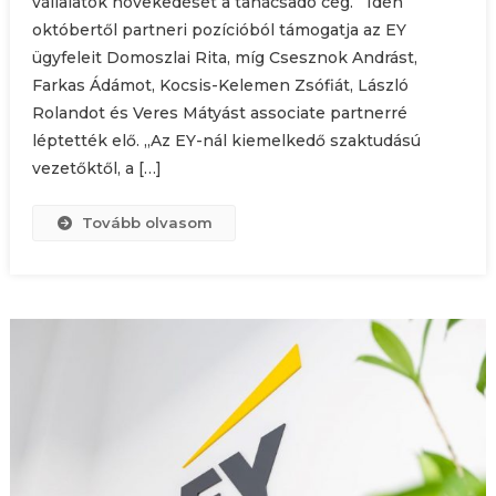
vállalatok növekedését a tanácsadó cég. Idén
októbertől partneri pozícióból támogatja az EY
ügyfeleit Domoszlai Rita, míg Csesznok Andrást,
Farkas Ádámot, Kocsis-Kelemen Zsófiát, László
Rolandot és Veres Mátyást associate partnerré
léptették elő. „Az EY-nál kiemelkedő szaktudású
vezetőktől, a […]
Tovább olvasom