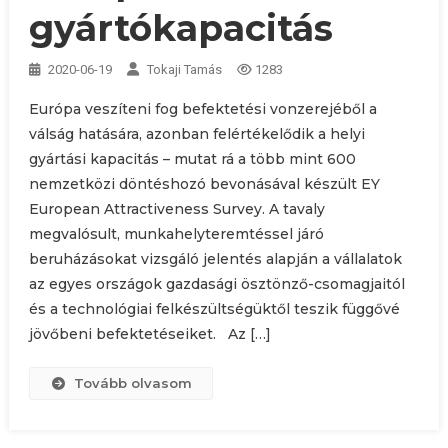
gyártókapacitás
2020-06-19
Tokaji Tamás
1283
Európa veszíteni fog befektetési vonzerejéből a
válság hatására, azonban felértékelődik a helyi
gyártási kapacitás – mutat rá a több mint 600
nemzetközi döntéshozó bevonásával készült EY
European Attractiveness Survey. A tavaly
megvalósult, munkahelyteremtéssel járó
beruházásokat vizsgáló jelentés alapján a vállalatok
az egyes országok gazdasági ösztönző-csomagjaitól
és a technológiai felkészültségüktől teszik függővé
jövőbeni befektetéseiket. Az […]
Tovább olvasom