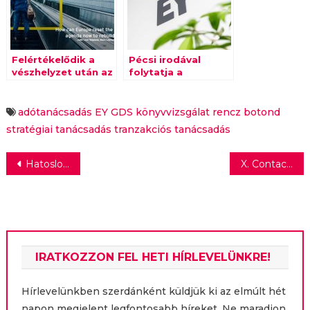
Felértékelődik a
Pécsi irodával
vészhelyzet után az
folytatja a
európai
regionális
gyártókapacitás
terjeszkedést az EY
adótanácsadás
EY GDS
könyvvizsgálat
rencz botond
stratégiai tanácsadás
tranzakciós tanácsadás
Bejegyzés
Hatoslottó: 2,616 milliárd forint várja a játékosokat ezen a hétvégén
X. Contact Center Hangszépségverseny – ismét a közönség dönti el, hogy kik legyenek a legszebb hangú ügyfélszolgálatosok!
navigáció
IRATKOZZON FEL HETI HÍRLEVELÜNKRE!
Hírlevelünkben szerdánként küldjük ki az elmúlt hét
napon megjelent legfontosabb híreket. Ne maradjon