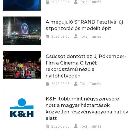
2026-08-05
Tokaji Tamás
A megújuló STRAND Fesztivál új
szponzorációs modellt épít
2026-08-05
Tokaji Tamás
Csúcsot döntött az új Pókember-
film a Cinema Citynél:
rekordszámú néző a
nyitóhétvégén
2026-08-05
Tokaji Tamás
K&H: több mint négyszeresére
nőtt a magyar háztartások
közvetlen részvényvagyona hat év
alatt
2026-08-05
Tokaji Tamás