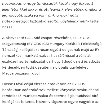
hazánkban a nagy tanácsadók közül, hogy fokozott
jelenlétünkkel akkor és ott legyünk elérhetőek, amikor a
legnagyobb szükség van ránk, a maximális
hatékonyságot biztosítva ezáltal ügyfeleinknek”
– tette
hozzá.
A piacvezető GDS Adó csapat részeként, az EY GDS
Magyarország (EY GDS (CS) Hungary Korlátolt Felelősségű
Társaság) kollégái szorosan együtt dolgoznak majd az EY
nemzetközi munkatársaival, hozzáféréssel a vállalat
eszközeihez és hálózatához, hogy átfogó üzleti és adózási
kérdésekben tudják segíteni a globális ügyfeleket
Magyarországon kívül.
Hosszú távú céljai elérése érdekében az EY GDS
hazánkban adószakértők mellett könyvelői szaktudással
rendelkező munkatársakat és technológiai tudással bíró
kollégákat is keres, hiszen világszerte egyre nagyobb az