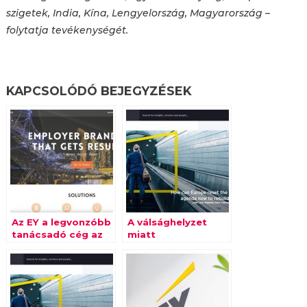
szigetek, India, Kína, Lengyelország, Magyarország –
folytatja tevékenységét.
KAPCSOLÓDÓ BEJEGYZÉSEK
Az EY a legvonzóbb
A válsághelyzet
tanácsadó cég az
miatt
üzleti szakos
megtorpantak a
egyetemisták
külföldi
körében
beruházások
Európában