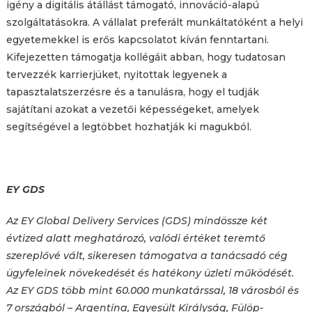
igény a digitális átállást támogató, innováció-alapú
szolgáltatásokra. A vállalat preferált munkáltatóként a helyi
egyetemekkel is erős kapcsolatot kíván fenntartani.
Kifejezetten támogatja kollégáit abban, hogy tudatosan
tervezzék karrierjüket, nyitottak legyenek a
tapasztalatszerzésre és a tanulásra, hogy el tudják
sajátítani azokat a vezetői képességeket, amelyek
segítségével a legtöbbet hozhatják ki magukból.
EY GDS
Az EY Global Delivery Services (GDS) mindössze két
évtized alatt meghatározó, valódi értéket teremtő
szereplővé vált, sikeresen támogatva a tanácsadó cég
ügyfeleinek növekedését és hatékony üzleti működését.
Az EY GDS több mint 60.000 munkatárssal, 18 városból és
7 országból – Argentína, Egyesült Királyság, Fülöp-