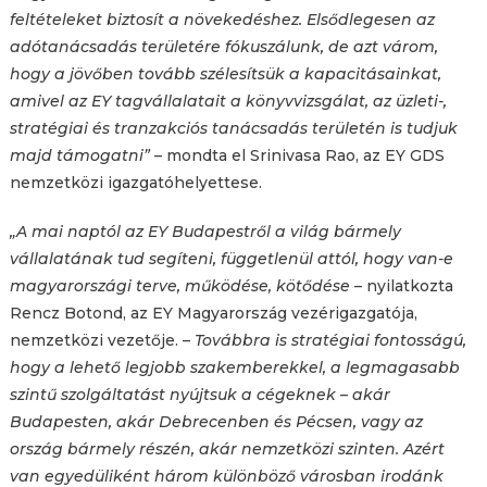
feltételeket biztosít a növekedéshez. Elsődlegesen az
adótanácsadás területére fókuszálunk, de azt várom,
hogy a jövőben tovább szélesítsük a kapacitásainkat,
amivel az EY tagvállalatait a könyvvizsgálat, az üzleti-,
stratégiai és tranzakciós tanácsadás területén is tudjuk
majd támogatni”
– mondta el Srinivasa Rao, az EY GDS
nemzetközi igazgatóhelyettese.
„A mai naptól az EY Budapestről a világ bármely
vállalatának tud segíteni, függetlenül attól, hogy van-e
magyarországi terve, működése, kötődése
– nyilatkozta
Rencz Botond, az EY Magyarország vezérigazgatója,
nemzetközi vezetője. –
Továbbra is stratégiai fontosságú,
hogy a lehető legjobb szakemberekkel, a legmagasabb
szintű szolgáltatást nyújtsuk a cégeknek – akár
Budapesten, akár Debrecenben és Pécsen, vagy az
ország bármely részén, akár nemzetközi szinten. Azért
van egyedüliként három különböző városban irodánk