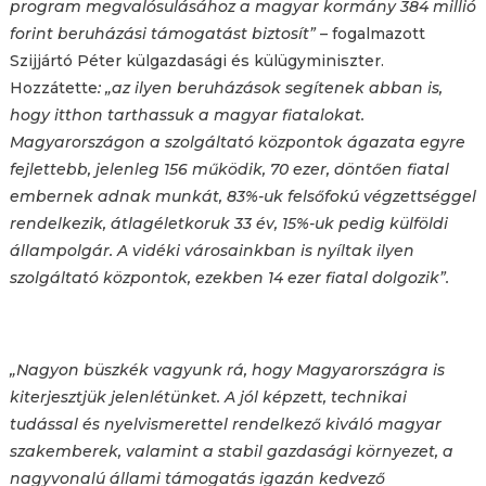
program megvalósulásához a magyar kormány 384 millió
forint beruházási támogatást biztosít”
– fogalmazott
Szijjártó Péter külgazdasági és külügyminiszter.
Hozzátette
: „az ilyen beruházások segítenek abban is,
hogy itthon tarthassuk a magyar fiatalokat.
Magyarországon a szolgáltató központok ágazata egyre
fejlettebb, jelenleg 156 működik, 70 ezer, döntően fiatal
embernek adnak munkát, 83%-uk felsőfokú végzettséggel
rendelkezik, átlagéletkoruk 33 év, 15%-uk pedig külföldi
állampolgár. A vidéki városainkban is nyíltak ilyen
szolgáltató központok, ezekben 14 ezer fiatal dolgozik”.
„Nagyon büszkék vagyunk rá, hogy Magyarországra is
kiterjesztjük jelenlétünket. A jól képzett, technikai
tudással és nyelvismerettel rendelkező kiváló magyar
szakemberek, valamint a stabil gazdasági környezet, a
nagyvonalú állami támogatás igazán kedvező