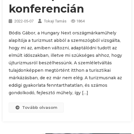
konferencián
2022-05-07
Tokaji Tamás
1864
Bódis Gábor, a Hungary Next országmárkaműhely
alapítója a turizmust abból a szemszögből vizsgálta,
hogy mi az, amiben változni, adaptálódni tudott az
elmúlt időszakban, illetve mi szükséges ahhoz, hogy
újturizmusról beszélhessünk. A szemléletváltás
tulajdonképpen megtörtént itthon a turisztikai
márkázásban, de ez már nem elég. A turizmusnak az
eddigi gyakorlata fenntarthatatlan, és számos
gondolkodó, fejlesztő műhely, így […]
Tovább olvasom