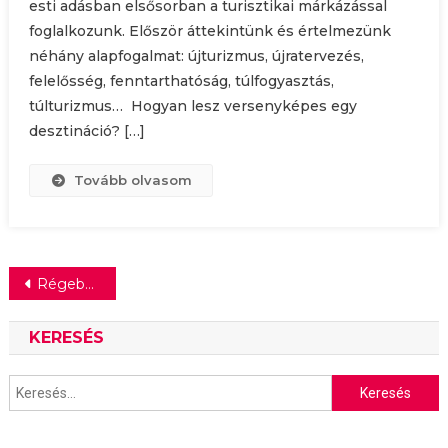
esti adásban elsősorban a turisztikai márkázással
foglalkozunk. Először áttekintünk és értelmezünk
néhány alapfogalmat: újturizmus, újratervezés,
felelősség, fenntarthatóság, túlfogyasztás,
túlturizmus… Hogyan lesz versenyképes egy
desztináció? […]
Tovább olvasom
Bejegyzés
Régebbi bejegyzések
navigáció
KERESÉS
Keresés: