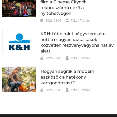
film a Cinema Citynél:
rekordszámú néző a
nyitóhétvégén
2026-08-05
Tokaji Tamás
K&H: több mint négyszeresére
nőtt a magyar háztartások
közvetlen részvényvagyona hat év
alatt
2026-08-05
Tokaji Tamás
Hogyan segítik a modern
eszközök a hatékony
kertgondozást?
2026-08-05
Tokaji Tamás