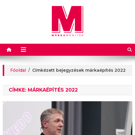
Márkamonitor
Főoldal
/
Címkézett bejegyzések márkaépítés 2022
CÍMKE:
MÁRKAÉPÍTÉS 2022