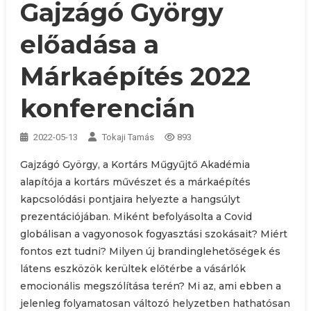
Gajzágó György
előadása a
Márkaépítés 2022
konferencián
2022-05-13
Tokaji Tamás
893
Gajzágó György, a Kortárs Műgyűjtő Akadémia
alapítója a kortárs művészet és a márkaépítés
kapcsolódási pontjaira helyezte a hangsúlyt
prezentációjában. Miként befolyásolta a Covid
globálisan a vagyonosok fogyasztási szokásait? Miért
fontos ezt tudni? Milyen új brandinglehetőségek és
látens eszközök kerültek előtérbe a vásárlók
emocionális megszólítása terén? Mi az, ami ebben a
jelenleg folyamatosan változó helyzetben hathatósan