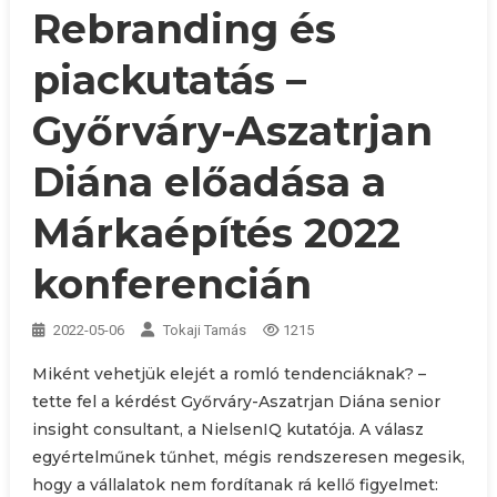
Rebranding és
piackutatás –
Győrváry-Aszatrjan
Diána előadása a
Márkaépítés 2022
konferencián
2022-05-06
Tokaji Tamás
1215
Miként vehetjük elejét a romló tendenciáknak? –
tette fel a kérdést Győrváry-Aszatrjan Diána senior
insight consultant, a NielsenIQ kutatója. A válasz
egyértelműnek tűnhet, mégis rendszeresen megesik,
hogy a vállalatok nem fordítanak rá kellő figyelmet: