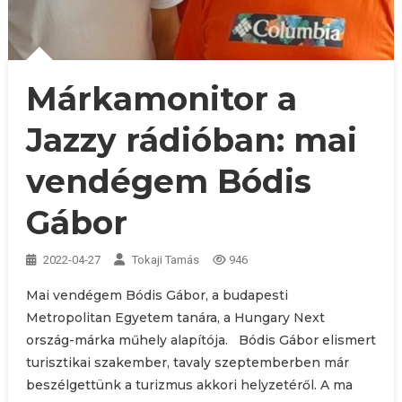
Márkamonitor a
Jazzy rádióban: mai
vendégem Bódis
Gábor
2022-04-27
Tokaji Tamás
946
Mai vendégem Bódis Gábor, a budapesti
Metropolitan Egyetem tanára, a Hungary Next
ország-márka műhely alapítója. Bódis Gábor elismert
turisztikai szakember, tavaly szeptemberben már
beszélgettünk a turizmus akkori helyzetéről. A ma