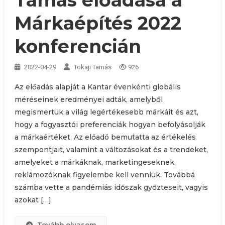
Tamás előadása a
Márkaépítés 2022
konferencián
2022-04-29
Tokaji Tamás
926
Az előadás alapját a Kantar évenkénti globális
méréseinek eredményei adták, amelyből
megismertük a világ legértékesebb márkáit és azt,
hogy a fogyasztói preferenciák hogyan befolyásolják
a márkaértéket. Az előadó bemutatta az értékelés
szempontjait, valamint a változásokat és a trendeket,
amelyeket a márkáknak, marketingeseknek,
reklámozóknak figyelembe kell venniük. Továbbá
számba vette a pandémiás időszak győzteseit, vagyis
azokat […]
Tovább olvasom