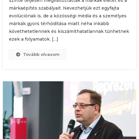
szinte teljesen megváltoztatták a márkák életét és a
márkaépítés szabályait. Nevezhetjük ezt egyfajta
evolúciónak is, de a közösségi média és a személyes
márkák gyors térhódítása miatt néha inkább
követhetetlennek és kiszámíthatatlannak tűnhetnek
ezek a folyamatok. […]
Tovább olvasom