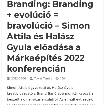
Branding: Branding
+ evolúció =
bravolúció – Simon
Attila és Halász
Gyula előadása a
Márkaépítés 2022
konferencián
2022-05-09
Tokaji Tamás
1564
Simon Attila ügyvezető és Halász Gyula
kreatívigazgató a Brand Bar újabb munkái kapcsán
beszélt a dinamikus arculatról. Az elmúlt évtizedek