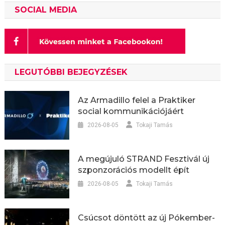
SOCIAL MEDIA
LEGUTÓBBI BEJEGYZÉSEK
Az Armadillo felel a Praktiker
social kommunikációjáért
2026-08-05
Tokaji Tamás
A megújuló STRAND Fesztivál új
szponzorációs modellt épít
2026-08-05
Tokaji Tamás
Csúcsot döntött az új Pókember-