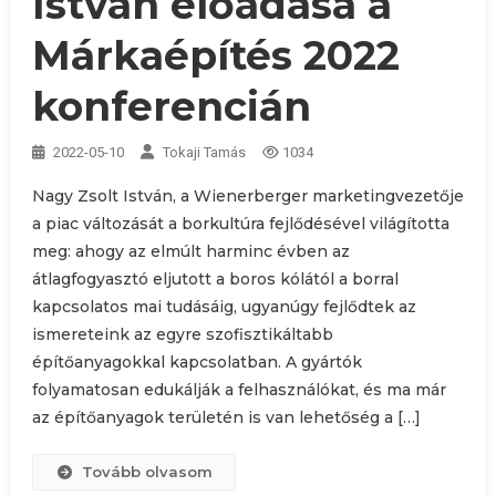
István előadása a
Márkaépítés 2022
konferencián
2022-05-10
Tokaji Tamás
1034
Nagy Zsolt István, a Wienerberger marketingvezetője
a piac változását a borkultúra fejlődésével világította
meg: ahogy az elmúlt harminc évben az
átlagfogyasztó eljutott a boros kólától a borral
kapcsolatos mai tudásáig, ugyanúgy fejlődtek az
ismereteink az egyre szofisztikáltabb
építőanyagokkal kapcsolatban. A gyártók
folyamatosan edukálják a felhasználókat, és ma már
az építőanyagok területén is van lehetőség a […]
Tovább olvasom