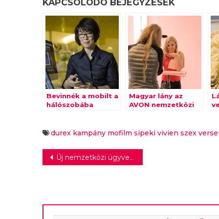
KAPCSOLÓDÓ BEJEGYZÉSEK
Bevinnék a mobilt a
Magyar lány az
L
hálószobába
AVON nemzetközi
v
fotózásán
V
durex
kampány
mofilm
sipeki vivien
szex
verse
Bejegyzés
Új nemzetközi ügyvezető a ForestView-nál
navigáció