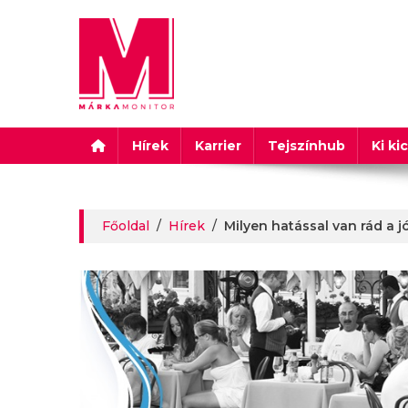
Márkamonitor
Hírek
Karrier
Tejszínhub
Ki ki
Főoldal
/
Hírek
/
Milyen hatással van rád a j