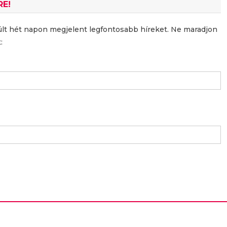
RE!
últ hét napon megjelent legfontosabb híreket. Ne maradjon
: