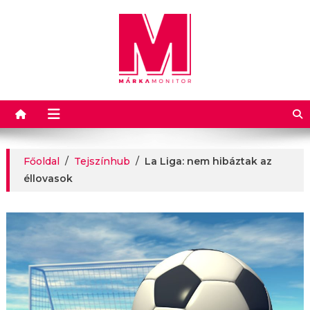
Márkamonitor
Főoldal
/
Tejszínhub
/
La Liga: nem hibáztak az
éllovasok