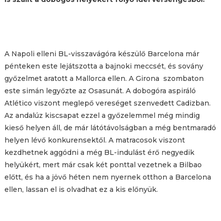
A Napoli elleni BL-visszavágóra készülő Barcelona már
pénteken este lejátszotta a bajnoki meccsét, és sovány
győzelmet aratott a Mallorca ellen. A Girona szombaton
este simán legyőzte az Osasunát. A dobogóra aspiráló
Atlético viszont meglepő vereséget szenvedett Cadizban.
Az andalúz kiscsapat ezzel a győzelemmel még mindig
kieső helyen áll, de már látótávolságban a még bentmaradó
helyen lévő konkurensektől. A matracosok viszont
kezdhetnek aggódni a még BL-indulást érő negyedik
helyükért, mert már csak két ponttal vezetnek a Bilbao
előtt, és ha a jövő héten nem nyernek otthon a Barcelona
ellen, lassan el is olvadhat ez a kis előnyük.