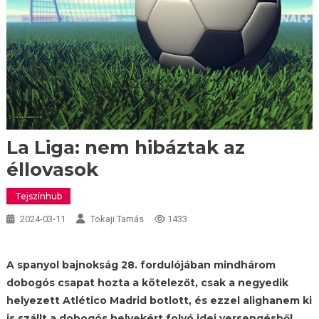
La Liga: nem hibáztak az
éllovasok
Tejszínhub
2024-03-11
Tokaji Tamás
1433
A spanyol bajnokság 28. fordulójában mindhárom
dobogós csapat hozta a kötelezőt, csak a negyedik
helyezett Atlético Madrid botlott, és ezzel alighanem ki
is szállt a dobogós helyekért folyó idei versengésből.