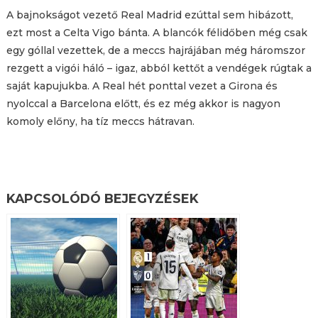
A bajnokságot vezető Real Madrid ezúttal sem hibázott,
ezt most a Celta Vigo bánta. A blancók félidőben még csak
egy góllal vezettek, de a meccs hajrájában még háromszor
rezgett a vigói háló – igaz, abból kettőt a vendégek rúgtak a
saját kapujukba. A Real hét ponttal vezet a Girona és
nyolccal a Barcelona előtt, és ez még akkor is nagyon
komoly előny, ha tíz meccs hátravan.
KAPCSOLÓDÓ BEJEGYZÉSEK