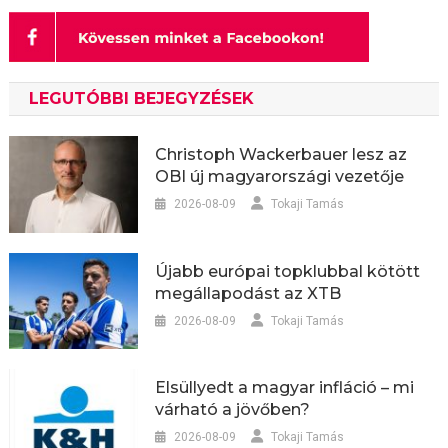
LEGUTÓBBI BEJEGYZÉSEK
Christoph Wackerbauer lesz az
OBI új magyarországi vezetője
2026-08-09
Tokaji Tamás
Újabb európai topklubbal kötött
megállapodást az XTB
2026-08-09
Tokaji Tamás
Elsüllyedt a magyar infláció – mi
várható a jövőben?
2026-08-09
Tokaji Tamás