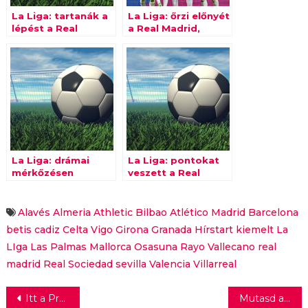
La Liga: tartanák a
La Liga: őrzi előnyét
lépést a Real
a Real Madrid,
Madrid üldözői
kapaszkodik a
Barcelona
La Liga: drámai
La Liga: pontokat
mérkőzésen
veszett a Real
vesztett pontokat
Madrid, de az
a Real Madrid
üldözők sem
teljesítettek jól
Alavés
Almeria
Athletic Bilbao
Atlético Madrid
Barcelona
betis
cadiz
Celta Vigo
Girona
Granada
Hírstart kiemelt
La
LIga
Las Palmas
Mallorca
Osasuna
Rayo Vallecano
real
madrid
Real Sociedad
sevilla
Valencia
Villarreal
Bejegyzés
Itt a Premier League csúcsrangadója, a Liverpool–Manchester City! – FRISSÍTÉS
Mutasd a hangod: Király Linda mindenkit elvarázsolt