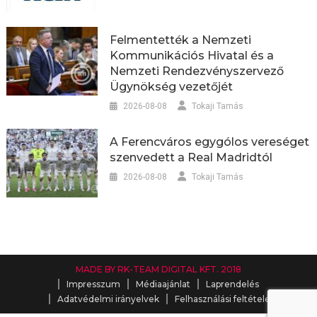
Felmentették a Nemzeti
Kommunikációs Hivatal és a
Nemzeti Rendezvényszervező
Ügynökség vezetőjét
2026-08-08
Tokaji Tamás
A Ferencváros egygólos vereséget
szenvedett a Real Madridtól
2026-08-08
Tokaji Tamás
MADE BY RK-TEAM DIGITAL KFT. 2018
Impresszum
Médiaajánlat
Laprendelés
Adatvédelmi irányelvek
Felhasználási feltételek