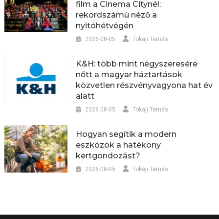
film a Cinema Citynél:
rekordszámú néző a
nyitóhétvégén
2026-08-05
Tokaji Tamás
K&H: több mint négyszeresére
nőtt a magyar háztartások
közvetlen részvényvagyona hat év
alatt
2026-08-05
Tokaji Tamás
Hogyan segítik a modern
eszközök a hatékony
kertgondozást?
2026-08-05
Tokaji Tamás