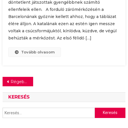
döntetlent játszottak gyengébbnek számító
ellenfeleik ellen. A forduló zárómérkőzésén a
Barcelonának győznie kellett ahhoz, hogy a táblázat
élére álljon. A katalának ezen az estén igen messze
voltak a csúcsformájuktól, kínlódva, küzdve, de végül
behúzták a mérkőzést. Az első félidő […]
Tovább olvasom
Bejegyzés
Régebbi bejegyzések
navigáció
KERESÉS
Keresés: