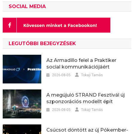
SOCIAL MEDIA
LEGUTÓBBI BEJEGYZÉSEK
Az Armadillo felel a Praktiker
social kommunikációjáért
2026-08-05
Tokaji Tamás
A megújuló STRAND Fesztivál új
szponzorációs modellt épít
2026-08-05
Tokaji Tamás
Csúcsot döntött az új Pókember-