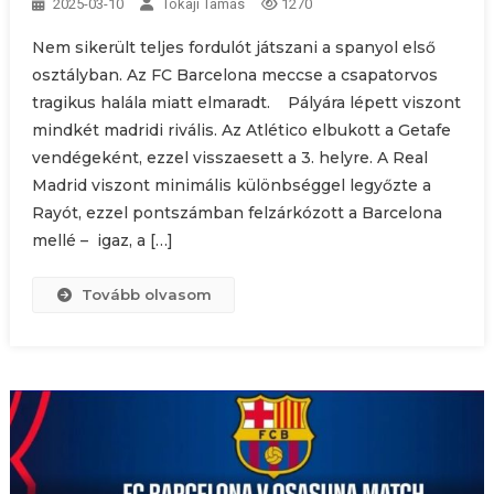
2025-03-10
Tokaji Tamás
1270
Nem sikerült teljes fordulót játszani a spanyol első
osztályban. Az FC Barcelona meccse a csapatorvos
tragikus halála miatt elmaradt. Pályára lépett viszont
mindkét madridi rivális. Az Atlético elbukott a Getafe
vendégeként, ezzel visszaesett a 3. helyre. A Real
Madrid viszont minimális különbséggel legyőzte a
Rayót, ezzel pontszámban felzárkózott a Barcelona
mellé – igaz, a […]
Tovább olvasom