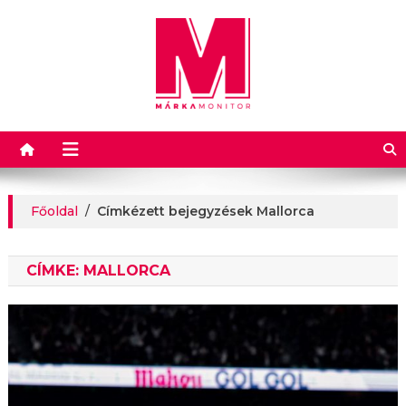
Márkamonitor
Főoldal
/
Címkézett bejegyzések Mallorca
CÍMKE:
MALLORCA