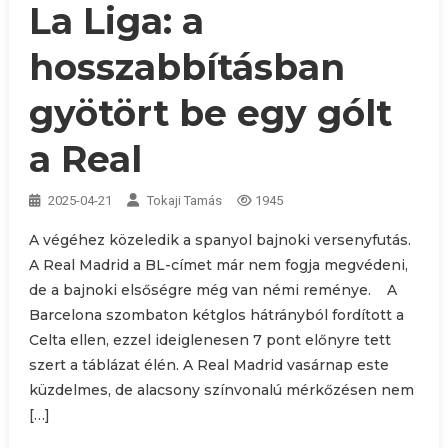
La Liga: a
hosszabbításban
gyötört be egy gólt
a Real
2025-04-21
Tokaji Tamás
1945
A végéhez közeledik a spanyol bajnoki versenyfutás.
A Real Madrid a BL-címet már nem fogja megvédeni,
de a bajnoki elsőségre még van némi reménye. A
Barcelona szombaton kétglos hátrányból fordított a
Celta ellen, ezzel ideiglenesen 7 pont előnyre tett
szert a táblázat élén. A Real Madrid vasárnap este
küzdelmes, de alacsony színvonalú mérkőzésen nem
[…]