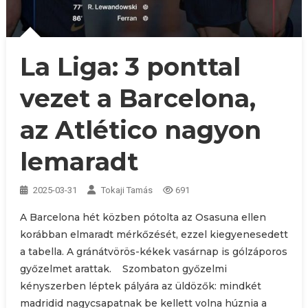
La Liga: 3 ponttal
vezet a Barcelona,
az Atlético nagyon
lemaradt
2025-03-31
Tokaji Tamás
691
A Barcelona hét közben pótolta az Osasuna ellen
korábban elmaradt mérkőzését, ezzel kiegyenesedett
a tabella. A gránátvörös-kékek vasárnap is gólzáporos
győzelmet arattak. Szombaton győzelmi
kényszerben léptek pályára az üldözők: mindkét
madridid nagycsapatnak be kellett volna húznia a