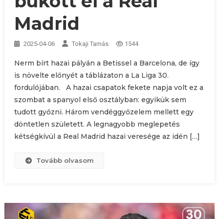
bukott el a Real
Madrid
2025-04-06
Tokaji Tamás
1544
Nerm bírt hazai pályán a Betissel a Barcelona, de így
is növelte előnyét a táblázaton a La Liga 30.
fordulójában. A hazai csapatok fekete napja volt ez a
szombat a spanyol első osztályban: egyikük sem
tudott győzni. Három vendéggyőzelem mellett egy
döntetlen született. A legnagyobb meglepetés
kétségkívül a Real Madrid hazai veresége az idén […]
Tovább olvasom