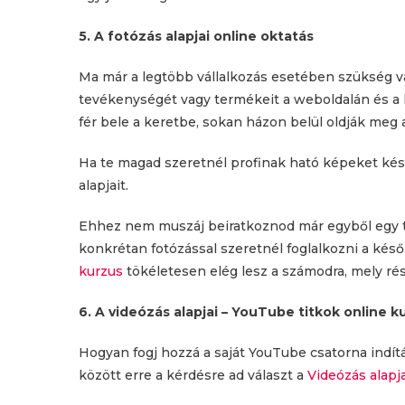
5. A fotózás alapjai online oktatás
Ma már a legtöbb vállalkozás esetében szükség v
tevékenységét vagy termékeit a weboldalán és a 
fér bele a keretbe, sokan házon belül oldják meg 
Ha te magad szeretnél profinak ható képeket kés
alapjait.
Ehhez nem muszáj beiratkoznod már egyből egy t
konkrétan fotózással szeretnél foglalkozni a ké
kurzus
tökéletesen elég lesz a számodra, mely rés
6. A videózás alapjai – YouTube titkok online k
Hogyan fogj hozzá a saját YouTube csatorna indít
között erre a kérdésre ad választ a
Videózás alapj