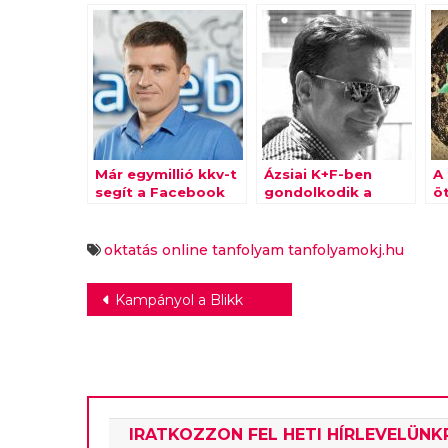
Már egymillió kkv-t
Ázsiai K+F-ben
A
segít a Facebook
gondolkodik a
öt
Blueprint
Mondelez
oktatás
online tanfolyam
tanfolyamokj.hu
Bejegyzés
Kampányol a Blikk
navigáció
IRATKOZZON FEL HETI HÍRLEVELÜNK