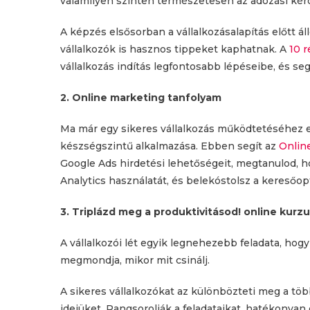
valamilyen szinten természetesen az adózási kér
A képzés elsősorban a vállalkozásalapítás előtt á
vállalkozók is hasznos tippeket kaphatnak. A
10 r
vállalkozás indítás legfontosabb lépéseibe, és segí
2. Online marketing tanfolyam
Ma már egy sikeres vállalkozás működtetéséhez 
készségszintű alkalmazása. Ebben segít az
Onlin
Google Ads hirdetési lehetőségeit, megtanulod, h
Analytics használatát, és belekóstolsz a keresőop
3. Triplázd meg a produktivitásod! online kurz
A vállalkozói lét egyik legnehezebb feladata, hog
megmondja, mikor mit csinálj.
A sikeres vállalkozókat az különbözteti meg a t
idejüket. Rangsorolják a feladataikat, hatékonyan