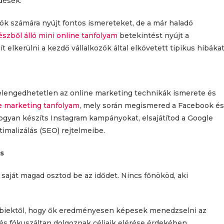
dések.
llók számára nyújt fontos ismereteket, de a már haladó
észből álló mini online tanfolyam
betekintést nyújt a
t elkerülni a kezdő vállalkozók által elkövetett tipikus hibákat
elengedhetetlen az online marketing technikák ismerete és
e marketing tanfolyam
, mely során megismered a Facebook és
ogyan készíts Instagram kampányokat, elsajátítod a Google
timalizálás (SEO) rejtelmeibe.
us
y saját magad osztod be az idődet. Nincs főnököd, aki
öbbiektől, hogy ők eredményesen képesek menedzselni az
 és fókuszáltan dolgoznak céljaik elérése érdekében.