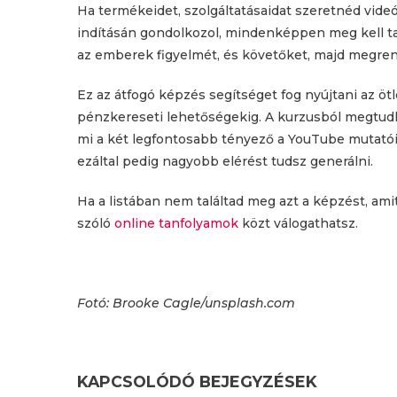
Ha termékeidet, szolgáltatásaidat szeretnéd vide
indításán gondolkozol, mindenképpen meg kell ta
az emberek figyelmét, és követőket, majd megren
Ez az átfogó képzés segítséget fog nyújtani az ötl
pénzkereseti lehetőségekig. A kurzusból megtudha
mi a két legfontosabb tényező a YouTube mutatói 
ezáltal pedig nagyobb elérést tudsz generálni.
Ha a listában nem találtad meg azt a képzést, ami
szóló
online tanfolyamok
közt válogathatsz.
Fotó: Brooke Cagle/unsplash.com
KAPCSOLÓDÓ BEJEGYZÉSEK