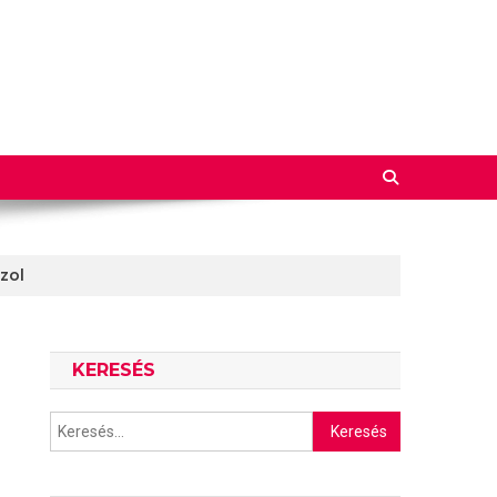
zol
KERESÉS
Keresés: