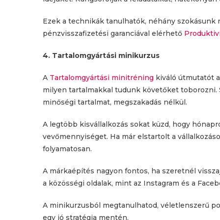
Ezek a technikák tanulhatók, néhány szokásunk m
pénzvisszafizetési garanciával elérhető
Produktiv
4. Tartalomgyártási minikurzus
A
Tartalomgyártási minitréning
kiváló útmutatót ad
milyen tartalmakkal tudunk követőket toborozni. 
minőségi tartalmat, megszakadás nélkül.
A legtöbb kisvállalkozás sokat küzd, hogy hónapr
vevőmennyiséget. Ha már elstartolt a vállalkozáso
folyamatosan.
A márkaépítés nagyon fontos, ha szeretnél vissz
a közösségi oldalak, mint az Instagram és a Faceb
A minikurzusból megtanulhatod, véletlenszerű po
egy jó stratégia mentén.