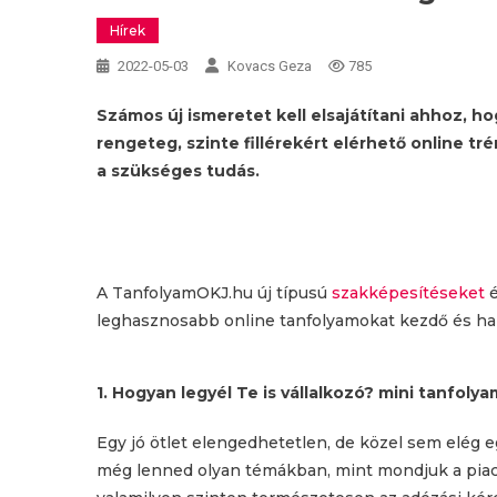
Hírek
2022-05-03
Kovacs Geza
785
Számos új ismeretet kell elsajátítani ahhoz, h
rengeteg, szinte fillérekért elérhető online 
a szükséges tudás.
A TanfolyamOKJ.hu új típusú
szakképesítéseket
é
leghasznosabb online tanfolyamokat kezdő és hal
1. Hogyan legyél Te is vállalkozó? mini tanfolya
Egy jó ötlet elengedhetetlen, de közel sem elég e
még lenned olyan témákban, mint mondjuk a piack