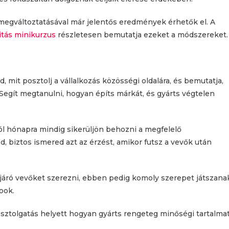
egváltoztatásával már jelentős eredmények érhetők el. A
itás minikurzus
részletesen bemutatja ezeket a módszereket.
, mit posztolj a vállalkozás közösségi oldalára, és bemutatja,
Segít megtanulni, hogyan építs márkát, és gyárts végtelen
ól hónapra mindig sikerüljön behozni a megfelelő
d, biztos ismered azt az érzést, amikor futsz a vevők után
ajáró vevőket szerezni, ebben pedig komoly szerepet játszana
ook.
sztolgatás helyett hogyan gyárts rengeteg minőségi tartalma