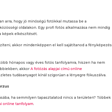
an arra, hogy jó minőségű fotókkal mutassa be a
közösségi oldalakon. Egy profi fotós alkalmazása nem mindig
a képek elkészítését.
zíteni, akkor mindenképpen el kell sajátítanod a fényképezés
öbb hónapos vagy éves fotós tanfolyamra, hiszen ha nem
sőbbiekben, akkor
A fotózás alapjai című online
zletes tudásanyagot kínál szigorúan a lényegre fókuszálva.
urzus
ásába, ha semmilyen tapasztalatod nincs a területen? Többek
ai online tanfolyam
.