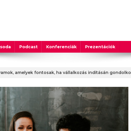
csoda
Podcast
Konferenciák
Prezentációk
yamok, amelyek fontosak, ha vállalkozás indításán gondolko