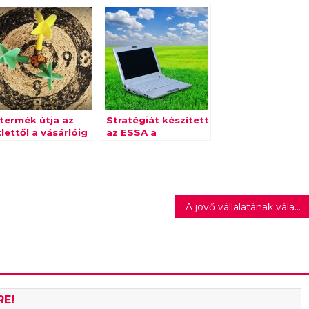
 termék útja az
Stratégiát készített
lettől a vásárlóig
az ESSA a
szoftverkészségek
területén
Európában
tapasztalható
szakadék
A jövő vállalatának választották a Schneider Electric-et
csökkentése
érdekében
RE!