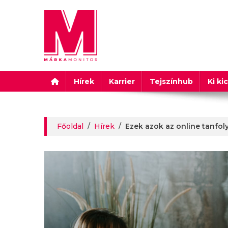
Márkamonitor
Hírek
Karrier
Tejszínhub
Ki ki
Főoldal
/
Hírek
/
Ezek azok az online tanfol