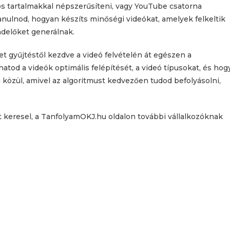
ós tartalmakkal népszerűsíteni, vagy YouTube csatorna
nulnod, hogyan készíts minőségi videókat, amelyek felkeltik
delőket generálnak.
et gyűjtéstől kezdve a videó felvételén át egészen a
tod a videók optimális felépítését, a videó típusokat, és hog
közül, amivel az algoritmust kedvezően tudod befolyásolni,
t keresel, a TanfolyamOKJ.hu oldalon további vállalkozóknak