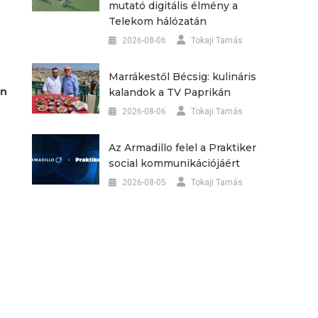
mutató digitális élmény a
Telekom hálózatán
2026-08-06
Tokaji Tamás
Marrákestől Bécsig: kulináris
en
kalandok a TV Paprikán
2026-08-06
Tokaji Tamás
Az Armadillo felel a Praktiker
social kommunikációjáért
2026-08-05
Tokaji Tamás