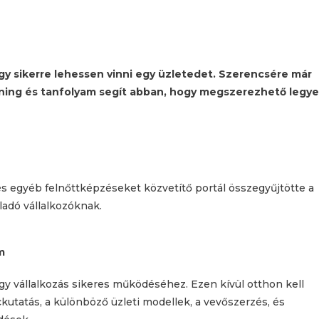
ogy sikerre lehessen vinni egy üzletedet. Szerencsére már
tréning és tanfolyam segít abban, hogy megszerezhető legy
s egyéb felnőttképzéseket közvetítő portál összegyűjtötte a
adó vállalkozóknak.
m
gy vállalkozás sikeres működéséhez. Ezen kívül otthon kell
utatás, a különböző üzleti modellek, a vevőszerzés, és