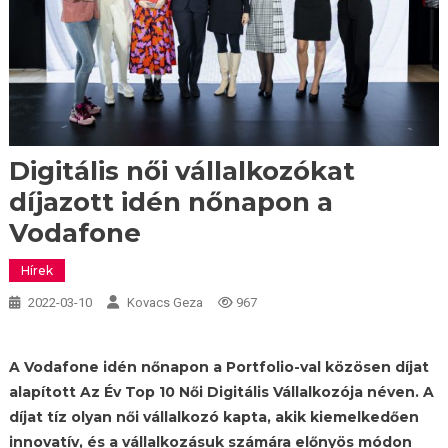
Digitális női vállalkozókat
díjazott idén nőnapon a
Vodafone
Hírek
2022-03-10
Kovacs Geza
967
A Vodafone idén nőnapon a Portfolio-val közösen díjat
alapított Az Év Top 10 Női Digitális Vállalkozója néven. A
díjat tíz olyan női vállalkozó kapta, akik kiemelkedően
innovatív, és a vállalkozásuk számára előnyös módon