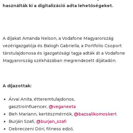
használták ki a digitalizáció adta lehetőségeket.
A díjakat Amanda Nelson, a Vodafone Magyarország
vezérigazgatója és Balogh Gabriella, a Portfolio Csoport
társtulajdonosa és igazgatósági tagja adták át a Vodafone
Magyarország székházában megrendezett díjátadón.
A díjazottak:
Árvai Anita, étteremtulajdonos,
gasztroinfluencer,
@veganeeta
Beh Mariann, kertészmérnök,
@bazsalikomoskert
Burján Szafi,
@burjan_szafi
Debreczeni Dóri, fitness edző,