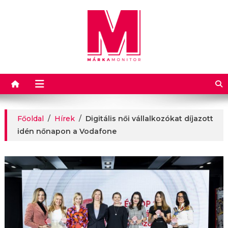
Márkamonitor
Főoldal
/
Hírek
/
Digitális női vállalkozókat díjazott
idén nőnapon a Vodafone