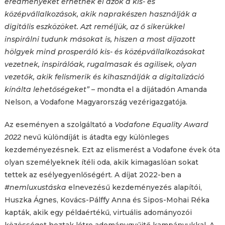
eredményeket érhetnek el azok a kis- és
középvállalkozások, akik naprakészen használják a
digitális eszközöket. Azt reméljük, az ő sikerükkel
inspirálni tudunk másokat is, hiszen a most díjazott
hölgyek mind prosperáló kis- és középvállalkozásokat
vezetnek, inspirálóak, rugalmasak és agilisek, olyan
vezetők, akik felismerik és kihasználják a digitalizáció
kínálta lehetőségeket”
– mondta el a díjátadón Amanda
Nelson, a Vodafone Magyarország vezérigazgatója.
Az eseményen a szolgáltató a
Vodafone Equality Award
2022
nevű különdíját is átadta egy különleges
kezdeményezésnek. Ezt az elismerést a Vodafone évek óta
olyan személyeknek ítéli oda, akik kimagaslóan sokat
tettek az esélyegyenlőségért. A díjat 2022-ben a
#nemluxustáska
elnevezésű kezdeményezés alapítói,
Huszka Ágnes, Kovács-Pálffy Anna és Sipos-Mohai Réka
kapták, akik egy példaértékű, virtuális adományozói
közösséget hoztak létre adománygyűjtő kampányukkal. A