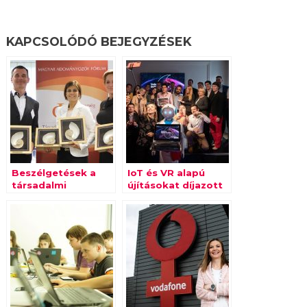
KAPCSOLÓDÓ BEJEGYZÉSEK
Beszélgetések a
IoT és VR alapú
társadalmi
újításokat díjazott
befektetésekről
a Vodafone