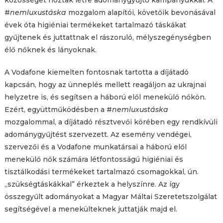
#
nemluxustáska
mozgalom alapítói, követőik bevonásával
évek óta higiéniai termékeket tartalmazó táskákat
gyűjtenek és juttattnak el rászoruló, mélyszegénységben
élő nőknek és lányoknak.
A Vodafone kiemelten fontosnak tartotta a díjátadó
kapcsán, hogy az ünneplés mellett reagáljon az ukrajnai
helyzetre is, és segítsen a háború elől menekülő nőkön.
Ezért, együttműködésben a #
nemluxustáska
mozgalommal, a díjátadó résztvevői körében egy rendkívüli
adománygyűjtést szervezett. Az esemény vendégei,
szervezői és a Vodafone munkatársai a háború elől
menekülő nők számára létfontosságú higiéniai és
tisztálkodási termékeket tartalmazó csomagokkal, ún.
„szükségtáskákkal” érkeztek a helyszínre. Az így
összegyűlt adományokat a Magyar Máltai Szeretetszolgálat
segítségével a menekülteknek juttatják majd el.