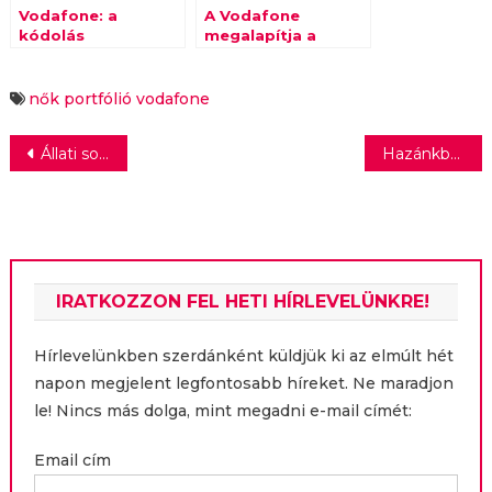
Vodafone: a
A Vodafone
kódolás
megalapítja a
gyerekjáték
Women in
Technology
Hungary
nők
portfólió
vodafone
Egyesületet
Bejegyzés
Állati sorozatok a Da Vinci Tv-n
Hazánkban is megjelenhet a technológia segítette városi konténeres kertészet
navigáció
IRATKOZZON FEL HETI HÍRLEVELÜNKRE!
Hírlevelünkben szerdánként küldjük ki az elmúlt hét
napon megjelent legfontosabb híreket. Ne maradjon
le! Nincs más dolga, mint megadni e-mail címét:
Email cím