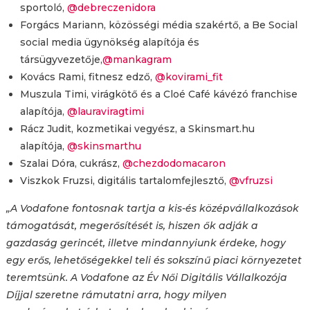
sportoló,
@debreczenidora
Forgács Mariann, közösségi média szakértő, a Be Social
social media ügynökség alapítója és
társügyvezetője,
@mankagram
Kovács Rami, fitnesz edző,
@kovirami_fit
Muszula Timi, virágkötő és a Cloé Café kávézó franchise
alapítója,
@lauraviragtimi
Rácz Judit, kozmetikai vegyész, a Skinsmart.hu
alapítója,
@skinsmarthu
Szalai Dóra, cukrász,
@chezdodomacaron
Viszkok Fruzsi, digitális tartalomfejlesztő,
@vfruzsi
„A Vodafone fontosnak tartja a kis-és középvállalkozások
támogatását, megerősítését is, hiszen ők adják a
gazdaság gerincét, illetve mindannyiunk érdeke, hogy
egy erős, lehetőségekkel teli és sokszínű piaci környezetet
teremtsünk. A Vodafone az Év Női Digitális Vállalkozója
Díjjal szeretne rámutatni arra, hogy milyen