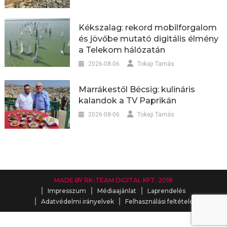
Kékszalag: rekord mobilforgalom
és jövőbe mutató digitális élmény
a Telekom hálózatán
2026-08-06
Tokaji Tamás
Marrákestől Bécsig: kulináris
kalandok a TV Paprikán
2026-08-06
Tokaji Tamás
MADE BY RK-TEAM DIGITAL KFT. 2018
Impresszum
Médiaajánlat
Laprendelés
Adatvédelmi irányelvek
Felhasználási feltételek