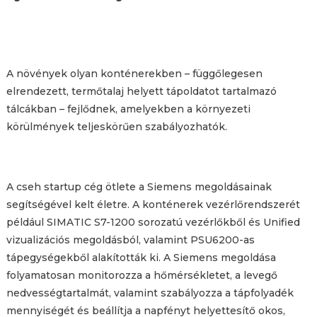
A növények olyan konténerekben – függőlegesen
elrendezett, termőtalaj helyett tápoldatot tartalmazó
tálcákban – fejlődnek, amelyekben a környezeti
körülmények teljeskörűen szabályozhatók.
A cseh startup cég ötlete a Siemens megoldásainak
segítségével kelt életre. A konténerek vezérlőrendszerét
például SIMATIC S7-1200 sorozatú vezérlőkből és Unified
vizualizációs megoldásból, valamint PSU6200-as
tápegységekből alakították ki. A Siemens megoldása
folyamatosan monitorozza a hőmérsékletet, a levegő
nedvességtartalmát, valamint szabályozza a tápfolyadék
mennyiségét és beállítja a napfényt helyettesítő okos,