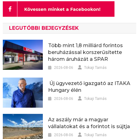
LEGUTÓBBI BEJEGYZÉSEK
Több mint 1,8 milliárd forintos
beruházással korszerűsítette
három áruházát a SPAR
2026-08-06
Tokaji Tamás
Új ügyvezető igazgató az ITAKA
Hungary élén
2026-08-06
Tokaji Tamás
Az aszály már a magyar
vállalatokat és a forintot is sújtja
2026-08-06
Tokaji Tamás