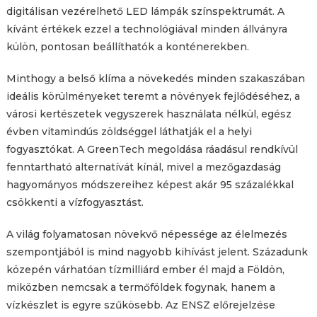
digitálisan vezérelhető LED lámpák színspektrumát. A
kívánt értékek ezzel a technológiával minden állványra
külön, pontosan beállíthatók a konténerekben.
Minthogy a belső klíma a növekedés minden szakaszában
ideális körülményeket teremt a növények fejlődéséhez, a
városi kertészetek vegyszerek használata nélkül, egész
évben vitamindús zöldséggel láthatják el a helyi
fogyasztókat. A GreenTech megoldása ráadásul rendkívül
fenntartható alternatívát kínál, mivel a mezőgazdaság
hagyományos módszereihez képest akár 95 százalékkal
csökkenti a vízfogyasztást.
A világ folyamatosan növekvő népessége az élelmezés
szempontjából is mind nagyobb kihívást jelent. Századunk
közepén várhatóan tízmilliárd ember él majd a Földön,
miközben nemcsak a termőföldek fogynak, hanem a
vízkészlet is egyre szűkösebb. Az ENSZ előrejelzése