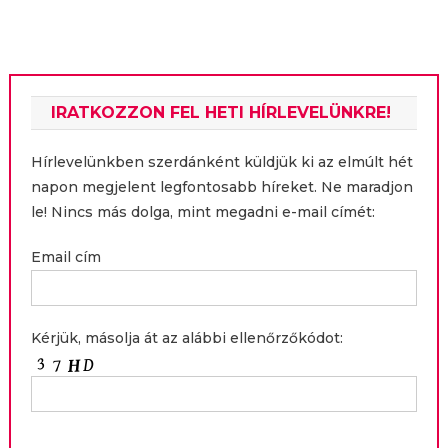
navigáció
IRATKOZZON FEL HETI HÍRLEVELÜNKRE!
Hírlevelünkben szerdánként küldjük ki az elmúlt hét
napon megjelent legfontosabb híreket. Ne maradjon
le! Nincs más dolga, mint megadni e-mail címét:
Email cím
Kérjük, másolja át az alábbi ellenőrzőkódot: