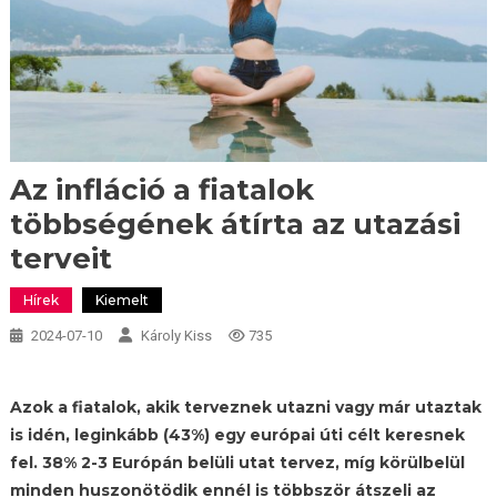
Az infláció a fiatalok
többségének átírta az utazási
terveit
Hírek
Kiemelt
2024-07-10
Károly Kiss
735
Azok a fiatalok, akik terveznek utazni vagy már utaztak
is idén, leginkább (43%) egy európai úti célt keresnek
fel. 38% 2-3 Európán belüli utat tervez, míg körülbelül
minden huszonötödik ennél is többször átszeli az