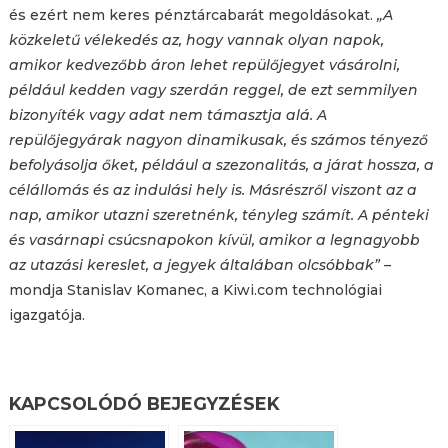
és ezért nem keres pénztárcabarát megoldásokat.
„A
közkeletű vélekedés az, hogy vannak olyan napok,
amikor kedvezőbb áron lehet repülőjegyet vásárolni,
például kedden vagy szerdán reggel, de ezt semmilyen
bizonyíték vagy adat nem támasztja alá. A
repülőjegyárak nagyon dinamikusak, és számos tényező
befolyásolja őket, például a szezonalitás, a járat hossza, a
célállomás és az indulási hely is. Másrészről viszont az a
nap, amikor utazni szeretnénk, tényleg számít. A pénteki
és vasárnapi csúcsnapokon kívül, amikor a legnagyobb
az utazási kereslet, a jegyek általában olcsóbbak” –
mondja Stanislav Komanec, a Kiwi.com technológiai
igazgatója.
KAPCSOLÓDÓ BEJEGYZÉSEK