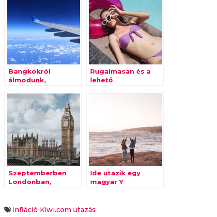
Bangkokról
Rugalmasan és a
álmodunk,
lehető
Londonba utazunk
legolcsóbban, így
utazik a Z
generáció
Szeptemberben
Ide utazik egy
Londonban,
magyar Y
októberben
generációs
Rómában
találkozhatunk a
infláció
Kiwi.com
utazás
legtöbb