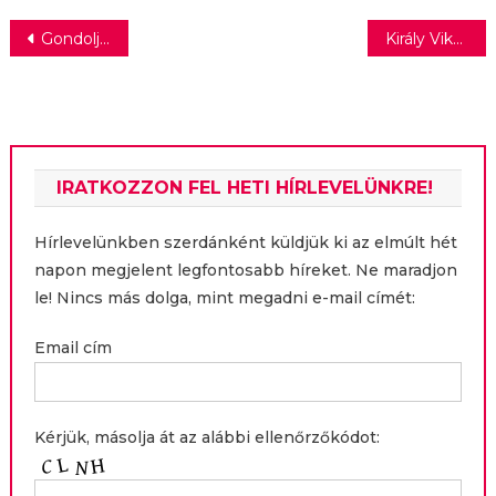
honfitársunkkal
Bejegyzés
Gondoljuk át vízfogyasztási szokásainkat!
Király Viktor, Pápai Joci és Shane Tusup is ott lesznek a Sztárbox új évadában
navigáció
IRATKOZZON FEL HETI HÍRLEVELÜNKRE!
Hírlevelünkben szerdánként küldjük ki az elmúlt hét
napon megjelent legfontosabb híreket. Ne maradjon
le! Nincs más dolga, mint megadni e-mail címét:
Email cím
Kérjük, másolja át az alábbi ellenőrzőkódot: