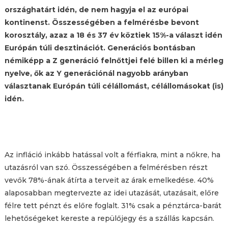
országhatárt idén, de nem hagyja el az európai
kontinenst. Összességében a felmérésbe bevont
korosztály, azaz a 18 és 37 év köztiek 15%-a választ idén
Európán túli desztinációt. Generációs bontásban
némiképp a Z generáció felnőttjei felé billen ki a mérleg
nyelve, ők az Y generációnál nagyobb arányban
választanak Európán túli célállomást, célállomásokat (is)
idén.
Az infláció inkább hatással volt a férfiakra, mint a nőkre, ha
utazásról van szó. Összességében a felmérésben részt
vevők 78%-ának átírta a terveit az árak emelkedése. 40%
alaposabban megtervezte az idei utazását, utazásait, előre
félre tett pénzt és előre foglalt. 31% csak a pénztárca-barát
lehetőségeket kereste a repülőjegy és a szállás kapcsán.