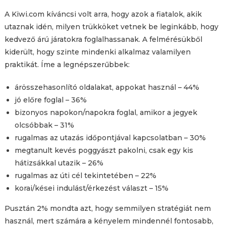
A Kiwi.com kíváncsi volt arra, hogy azok a fiatalok, akik
utaznak idén, milyen trükköket vetnek be leginkább, hogy
kedvező árú járatokra foglalhassanak. A felmérésükből
kiderült, hogy szinte mindenki alkalmaz valamilyen
praktikát. Íme a legnépszerűbbek:
árösszehasonlító oldalakat, appokat használ – 44%
jó előre foglal – 36%
bizonyos napokon/napokra foglal, amikor a jegyek
olcsóbbak – 31%
rugalmas az utazás időpontjával kapcsolatban – 30%
megtanult kevés poggyászt pakolni, csak egy kis
hátizsákkal utazik – 26%
rugalmas az úti cél tekintetében – 22%
korai/kései indulást/érkezést választ – 15%
Pusztán 2% mondta azt, hogy semmilyen stratégiát nem
használ, mert számára a kényelem mindennél fontosabb,