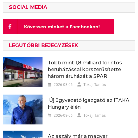
SOCIAL MEDIA
LEGUTÓBBI BEJEGYZÉSEK
Több mint 1,8 milliárd forintos
beruházással korszerűsítette
három áruházát a SPAR
2026-08-06
Tokaji Tamás
Új ügyvezető igazgató az ITAKA
Hungary élén
2026-08-06
Tokaji Tamás
Az aszály már a magyar