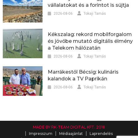
vállalatokat és a forintot is sújtja
2026-08-06
Tokaji Tamás
Kékszalag: rekord mobilforgalom
és jövőbe mutató digitális élmény
a Telekom hálózatán
2026-08-06
Tokaji Tamás
Marrákestől Bécsig: kulináris
kalandok a TV Paprikán
2026-08-06
Tokaji Tamás
MADE BY RK-TEAM DIGITAL KFT. 2018
Impresszum
Médiaajánlat
Laprendelés