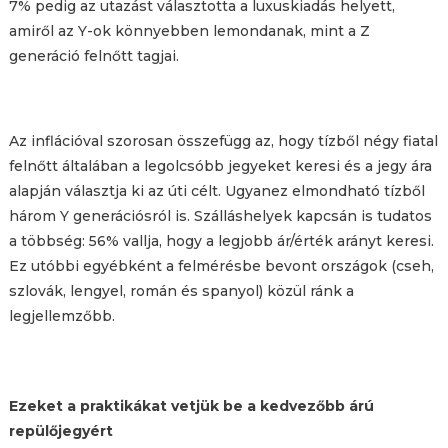
7% pedig az utazást választotta a luxuskiadás helyett,
amiről az Y-ok könnyebben lemondanak, mint a Z
generáció felnőtt tagjai.
Az inflációval szorosan összefügg az, hogy tízből négy fiatal
felnőtt általában a legolcsóbb jegyeket keresi és a jegy ára
alapján választja ki az úti célt. Ugyanez elmondható tízből
három Y generációsról is. Szálláshelyek kapcsán is tudatos
a többség: 56% vallja, hogy a legjobb ár/érték arányt keresi.
Ez utóbbi egyébként a felmérésbe bevont országok (cseh,
szlovák, lengyel, román és spanyol) közül ránk a
legjellemzőbb.
Ezeket a praktikákat vetjük be a kedvezőbb árú
repülőjegyért