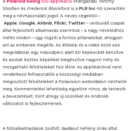
A
Polaroid Swing
iOS-applikáció
ötletgazdái,
Tommy
Stadlen
és
Frederick Blackford
is a
PLR Inc
-től szerezték
meg a névhasználati jogot. A neves cégektől –
Apple
,
Google
,
Airbnb
,
Flickr
,
Twitter
– verbuvált csapat
által fejlesztett alkalmazás szerintük – a nagy névelődhöz
méltó módon – úgy rögzíti a fontos pillanatokat, ahogyan
azt az emberek megélik. Az állókép és a videó közé eső
megoldással, egy másodperc alatt 60 képkockát készítve
és azokat köztes képekkel kiegészítve nagyon mély és
mozgatható felvételeket hoz létre. Az applikációval nem
rendelkező felhasználók a közösségi médiában
megosztott felvételeket a Polavision weboldalon nézhetik
meg. Kommentelési lehetőség egyelőre nincs, de tervezik
a bevezetését, mint ahogy új szűrőket és Android-
változatot is fejlesztenének.
A fotóalkalmazások zsúfolt, ráadásul néhány óriás által