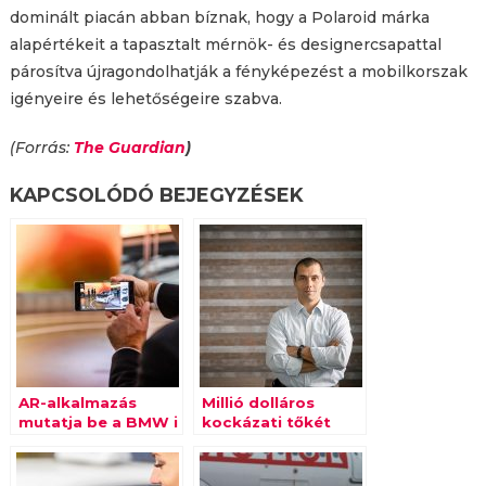
dominált piacán abban bíznak, hogy a Polaroid márka
alapértékeit a tapasztalt mérnök- és designercsapattal
párosítva újragondolhatják a fényképezést a mobilkorszak
igényeire és lehetőségeire szabva.
(Forrás:
The Guardian
)
KAPCSOLÓDÓ BEJEGYZÉSEK
AR-alkalmazás
Millió dolláros
mutatja be a BMW i
kockázati tőkét
modelleket
kapott egy magyar
adatelemző cég