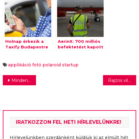
Holnap érkezik a
AerinX: 700 milliós
Taxify Budapestre
befektetést kapott
a magyar légiipari
startup
applikáció
fotó
polaroid
startup
Bejegyzés
Minden negyedik forintot saját márkára költöttek
Rajzos világgal frissít az Arany Ászok
navigáció
IRATKOZZON FEL HETI HÍRLEVELÜNKRE!
Hírlevelünkben szerdánként küldjük ki az elmúlt hét