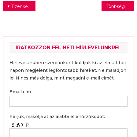
Bejegyzés
Tizenkét kortárs olasz filmet vetítenek hazánkban
Többségi tulajdont szerez az Otthon Centrum az Open House franchise és hitelközvetítő holding társaságban
navigáció
IRATKOZZON FEL HETI HÍRLEVELÜNKRE!
Hírlevelünkben szerdánként küldjük ki az elmúlt hét
napon megjelent legfontosabb híreket. Ne maradjon
le! Nincs más dolga, mint megadni e-mail címét:
Email cím
Kérjük, másolja át az alábbi ellenőrzőkódot: