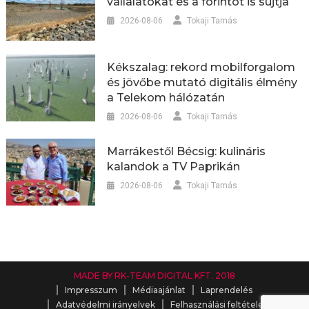
vállalatokat és a forintot is sújtja
2026-08-06
Tokaji Tamás
Kékszalag: rekord mobilforgalom
és jövőbe mutató digitális élmény
a Telekom hálózatán
2026-08-06
Tokaji Tamás
Marrákestől Bécsig: kulináris
kalandok a TV Paprikán
2026-08-06
Tokaji Tamás
MADE BY RK-TEAM DIGITAL KFT. 2018
Impresszum
Médiaajánlat
Laprendelés
Adatvédelmi irányelvek
Felhasználási feltételek