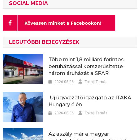
SOCIAL MEDIA
LEGUTÓBBI BEJEGYZÉSEK
Több mint 1,8 milliárd forintos
beruházással korszerűsítette
három áruházát a SPAR
2026-08-06
Tokaji Tamás
Új ügyvezető igazgató az ITAKA
Hungary élén
2026-08-06
Tokaji Tamás
Az aszály már a magyar