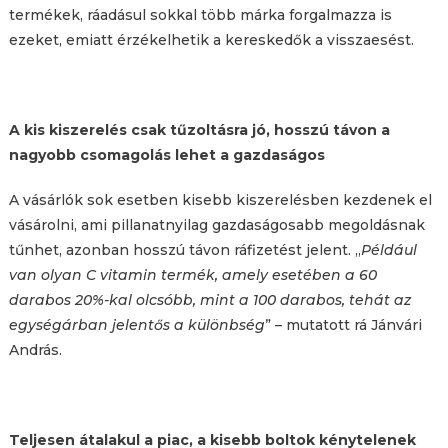
termékek, ráadásul sokkal több márka forgalmazza is
ezeket, emiatt érzékelhetik a kereskedők a visszaesést.
A kis kiszerelés csak tűzoltásra jó, hosszú távon a
nagyobb csomagolás lehet a gazdaságos
A vásárlók sok esetben kisebb kiszerelésben kezdenek el
vásárolni, ami pillanatnyilag gazdaságosabb megoldásnak
tűnhet, azonban hosszú távon ráfizetést jelent. „
Például
van olyan C vitamin termék, amely esetében a 60
darabos 20%-kal olcsóbb, mint a 100 darabos, tehát az
egységárban jelentős a különbség
” – mutatott rá Jánvári
András.
Teljesen átalakul a piac, a kisebb boltok kénytelenek