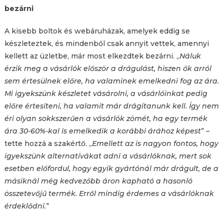
bezárni
A kisebb boltok és webáruházak, amelyek eddig se
készleteztek, és mindenből csak annyit vettek, amennyi
kellett az üzletbe, már most elkezdtek bezárni. „
Náluk
érzik meg a vásárlók először a drágulást, hiszen ők arról
sem értesülnek előre, ha valaminek emelkedni fog az ára.
Mi igyekszünk készletet vásárolni, a vásárlóinkat pedig
előre értesíteni, ha valamit már drágítanunk kell. Így nem
éri olyan sokkszerűen a vásárlók zömét, ha egy termék
ára 30-60%-kal is emelkedik a korábbi árához képest
” –
tette hozzá a szakértő. „
Emellett az is nagyon fontos, hogy
igyekszünk alternatívákat adni a vásárlóknak, mert sok
esetben előfordul, hogy egyik gyártónál már drágult, de a
másiknál még kedvezőbb áron kapható a hasonló
összetevőjű termék. Erről mindig érdemes a vásárlóknak
érdeklődni.
”