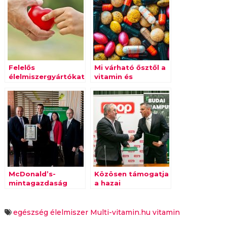
Felelős
Mi várható ősztől a
élelmiszergyártókat
vitamin és
keres az ÉFOSZ
reformélelmiszer-
piacon?
McDonald’s-
Közösen támogatja
mintagazdaság
a hazai
Magyarországon
élelmiszergazdaságot
a MATE és a COOP
egészség
élelmiszer
Multi-vitamin.hu
vitamin