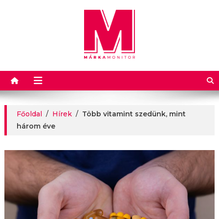
Márkamonitor
Főoldal
/
Hírek
/
Több vitamint szedünk, mint
három éve