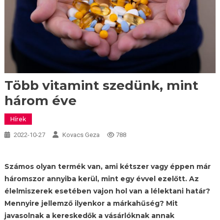
Több vitamint szedünk, mint
három éve
Hírek
2022-10-27
Kovacs Geza
788
Számos olyan termék van, ami kétszer vagy éppen már
háromszor annyiba kerül, mint egy évvel ezelőtt. Az
élelmiszerek esetében vajon hol van a lélektani határ?
Mennyire jellemző ilyenkor a márkahűség? Mit
javasolnak a kereskedők a vásárlóknak annak