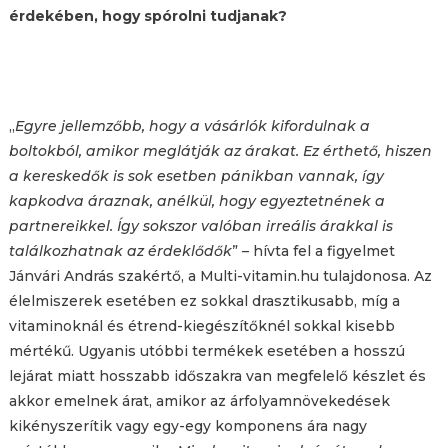
érdekében, hogy spórolni tudjanak?
„
Egyre jellemzőbb, hogy a vásárlók kifordulnak a
boltokból, amikor meglátják az árakat. Ez érthető, hiszen
a kereskedők is sok esetben pánikban vannak, így
kapkodva áraznak, anélkül, hogy egyeztetnének a
partnereikkel. Így sokszor valóban irreális árakkal is
találkozhatnak az érdeklődők
” – hívta fel a figyelmet
Jánvári András szakértő, a Multi-vitamin.hu tulajdonosa. Az
élelmiszerek esetében ez sokkal drasztikusabb, míg a
vitaminoknál és étrend-kiegészítőknél sokkal kisebb
mértékű. Ugyanis utóbbi termékek esetében a hosszú
lejárat miatt hosszabb időszakra van megfelelő készlet és
akkor emelnek árat, amikor az árfolyamnövekedések
kikényszerítik vagy egy-egy komponens ára nagy