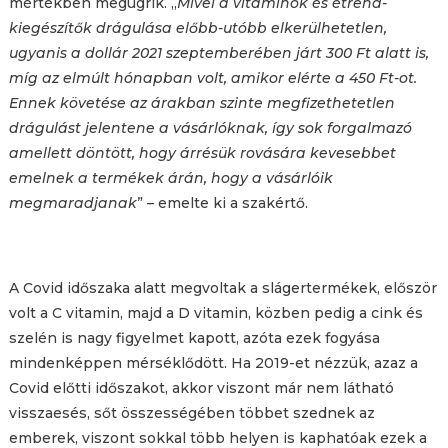
mértékben megugrik. „
Mivel a vitaminok és étrend-
kiegészítők drágulása előbb-utóbb elkerülhetetlen,
ugyanis a dollár 2021 szeptemberében járt 300 Ft alatt is,
míg az elmúlt hónapban volt, amikor elérte a 450 Ft-ot.
Ennek követése az árakban szinte megfizethetetlen
drágulást jelentene a vásárlóknak, így sok forgalmazó
amellett döntött, hogy árrésük rovására kevesebbet
emelnek a termékek árán, hogy a vásárlóik
megmaradjanak
” – emelte ki a szakértő.
A Covid időszaka alatt megvoltak a slágertermékek, először
volt a C vitamin, majd a D vitamin, közben pedig a cink és
szelén is nagy figyelmet kapott, azóta ezek fogyása
mindenképpen mérséklődött. Ha 2019-et nézzük, azaz a
Covid előtti időszakot, akkor viszont már nem látható
visszaesés, sőt összességében többet szednek az
emberek, viszont sokkal több helyen is kaphatóak ezek a