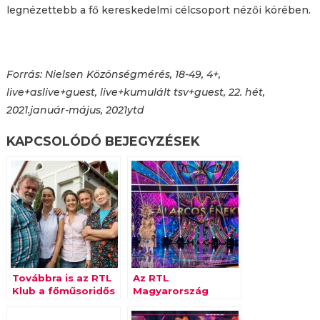
legnézettebb a fő kereskedelmi célcsoport nézői körében.
Forrás: Nielsen Közönségmérés, 18-49, 4+,
live+aslive+guest, live+kumulált tsv+guest, 22. hét,
2021.január-május, 2021ytd
KAPCSOLÓDÓ BEJEGYZÉSEK
Továbbra is az RTL
Az RTL
Klub a főműsoridős
Magyarország
piacvezető
2020-ban is
csatorna
piacvezető a 18-49