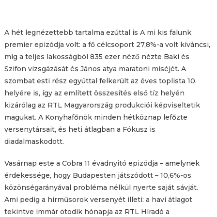
A hét legnézettebb tartalma ezúttal is A mi kis falunk
premier epizódja volt: a fő célcsoport 27,8%-a volt kíváncsi,
míg a teljes lakosságból 835 ezer néző nézte Baki és
Szifon vizsgázását és János atya maratoni miséjét. A
szombat esti rész egyúttal felkerült az éves toplista 10.
helyére is, így az említett összesítés első tíz helyén
kizárólag az RTL Magyarország produkciói képviseltetik
magukat. A Konyhafőnök minden hétköznap lefőzte
versenytársait, és heti átlagban a Fókusz is
diadalmaskodott.
Vasárnap este a Cobra 11 évadnyitó epizódja – amelynek
érdekessége, hogy Budapesten játszódott – 10,6%-os
közönségarányával probléma nélkül nyerte saját sávját.
Ami pedig a hírműsorok versenyét illeti: a havi átlagot
tekintve immár ötödik hónapja az RTL Híradó a