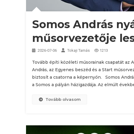
Somos András nyá
műsorvezetője le
2026-07-06
Tokaji Tamás
1213
Tovább építi közéleti műsorainak csapatát az 
András, az Egyenes beszéd és a Start műsorvez
biztosít a csatorna a képernyőn. Somos András
a Somos a pályán házigazdája. Az elmúlt évekb
Tovább olvasom