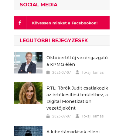
SOCIAL MEDIA
LEGUTÓBBI BEJEGYZÉSEK
Októbertől új vezérigazgató
a KPMG élén
2026-07-07
Tokaji Tamás
RTL: Török Judit csatlakozik
az értékesítési területhez, a
Digital Monetization
vezetőjeként
2026-07-07
Tokaji Tamás
A kibertámadások elleni