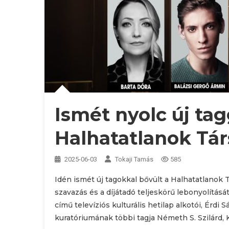
Ismét nyolc új tag
Halhatatlanok Tár
2025-06-03
Tokaji Tamás
585
Idén ismét új tagokkal bővült a Halhatatlanok Tá
szavazás és a díjátadó teljeskörű lebonyolításá
című televíziós kulturális hetilap alkotói, Érdi
kuratóriumának többi tagja Németh S. Szilárd, 