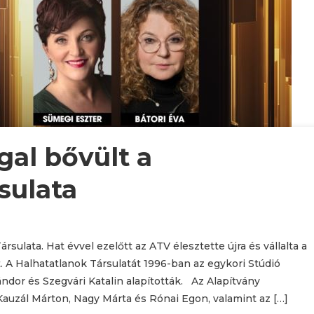
gal bővült a
sulata
rsulata. Hat évvel ezelőtt az ATV élesztette újra és vállalta a
t. A Halhatatlanok Társulatát 1996-ban az egykori Stúdió
 Sándor és Szegvári Katalin alapították. Az Alapítvány
Kauzál Márton, Nagy Márta és Rónai Egon, valamint az […]