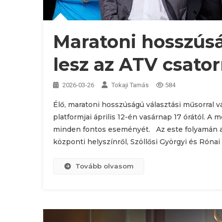
Maratoni hosszúsá
lesz az ATV csato
2026-03-26
Tokaji Tamás
584
Élő, maratoni hosszúságú választási műsorral vá
platformjai április 12-én vasárnap 17 órától. A 
minden fontos eseményét. Az este folyamán a
központi helyszínről, Szöllősi Györgyi és Róna
Tovább olvasom