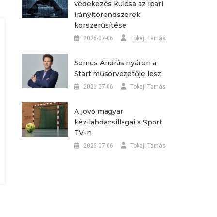
védekezés kulcsa az ipari
irányítórendszerek
korszerűsítése
2026-07-06
Tokaji Tamás
Somos András nyáron a
Start műsorvezetője lesz
2026-07-06
Tokaji Tamás
A jövő magyar
kézilabdacsillagai a Sport
TV-n
2026-07-06
Tokaji Tamás