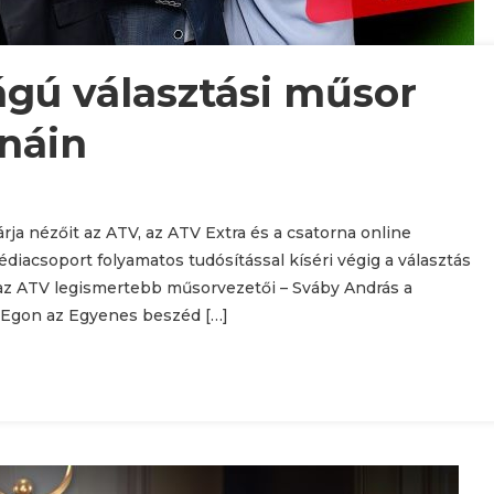
gú választási műsor
rnáin
rja nézőit az ATV, az ATV Extra és a csatorna online
médiacsoport folyamatos tudósítással kíséri végig a választás
z ATV legismertebb műsorvezetői – Sváby András a
i Egon az Egyenes beszéd […]