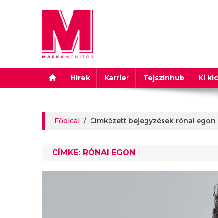
Márkamonitor
Hírek
Karrier
Tejszínhub
Ki ki
Főoldal
/
Címkézett bejegyzések rónai egon
CÍMKE:
RÓNAI EGON