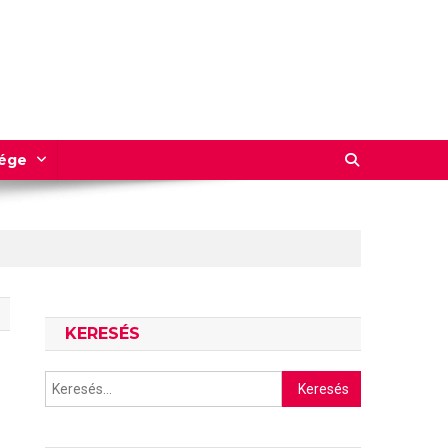
sége
KERESÉS
Keresés: