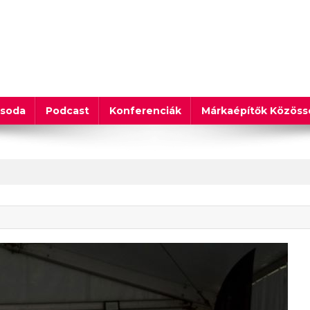
csoda
Podcast
Konferenciák
Márkaépítők Közös