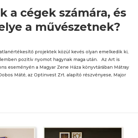
k a cégek számára, és
helye a művészetnek?
atlanértékesítő projektek közül kevés olyan emelkedik ki,
elemben pozitív nyomot hagynak maga után. Az Art is
ctions eseményén a Magyar Zene Háza könyvtárában Mátray
Dobos Máté, az Optinvest Zrt. alapító részvényese, Major