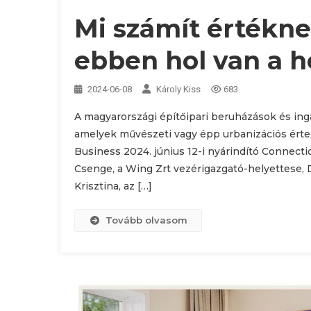
Mi számít értékne
ebben hol van a 
2024-06-08
Károly Kiss
683
A magyarországi építőipari beruházások és ing
amelyek művészeti vagy épp urbanizációs ért
Business 2024. június 12-i nyárindító Conne
Csenge, a Wing Zrt vezérigazgató-helyettese, 
Krisztina, az […]
Tovább olvasom