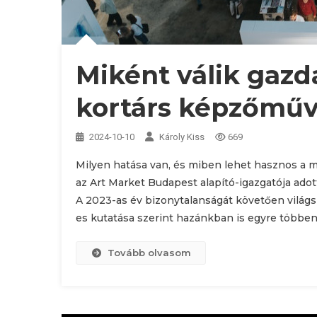
Miként válik gazd
kortárs képzőműv
2024-10-10
Károly Kiss
669
Milyen hatása van, és miben lehet hasznos a m
az Art Market Budapest alapító-igazgatója ado
A 2023-as év bizonytalanságát követően világs
es kutatása szerint hazánkban is egyre többen
Tovább olvasom