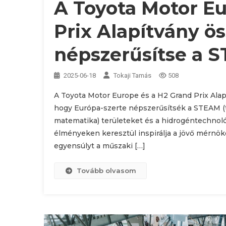
A Toyota Motor Eu
Prix Alapítvány ö
népszerűsítse a 
2025-06-18
Tokaji Tamás
508
A Toyota Motor Europe és a H2 Grand Prix Alap
hogy Európa-szerte népszerűsítsék a STEAM (
matematika) területeket és a hidrogéntechnológ
élményeken keresztül inspirálja a jövő mérnök
egyensúlyt a műszaki […]
Tovább olvasom