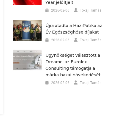
Year jelöltjeit
2026-02-06
Tokaji Tamás
Újra átadta a HáziPatika az
Év Egészséghőse díjakat
2026-02-06
Tokaji Tamás
Ügynökséget választott a
Dreame: az Eurolex
Consulting támogatja a
márka hazai növekedését
2026-02-06
Tokaji Tamás