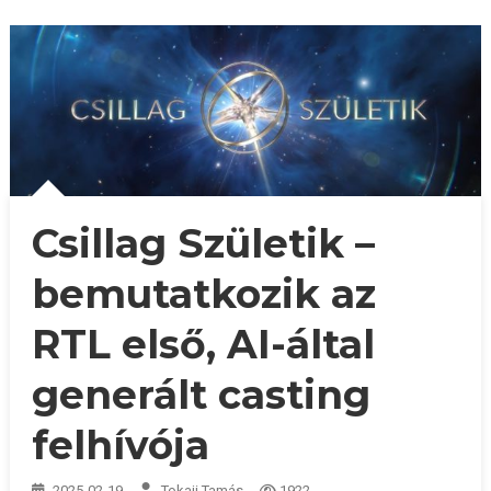
Csillag Születik –
bemutatkozik az
RTL első, AI-által
generált casting
felhívója
2025-02-19
Tokaji Tamás
1922