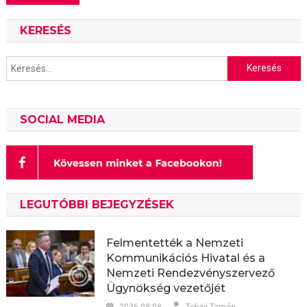
navigáció
KERESÉS
Keresés:
SOCIAL MEDIA
LEGUTÓBBI BEJEGYZÉSEK
Felmentették a Nemzeti
Kommunikációs Hivatal és a
Nemzeti Rendezvényszervező
Ügynökség vezetőjét
2026-08-08
Tokaji Tamás