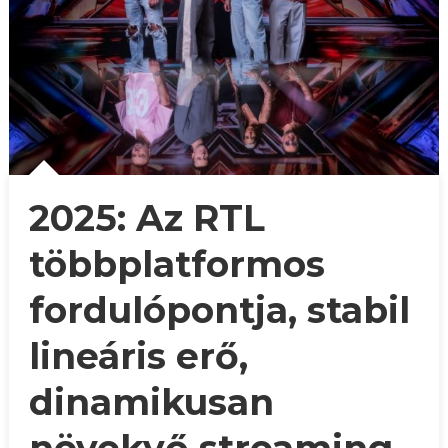
2025: Az RTL
többplatformos
fordulópontja, stabil
lineáris erő,
dinamikusan
növekvő streaming