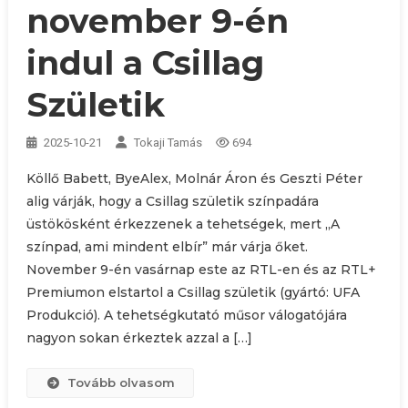
november 9-én
indul a Csillag
Születik
2025-10-21
Tokaji Tamás
694
Köllő Babett, ByeAlex, Molnár Áron és Geszti Péter
alig várják, hogy a Csillag születik színpadára
üstökösként érkezzenek a tehetségek, mert „A
színpad, ami mindent elbír” már várja őket.
November 9-én vasárnap este az RTL-en és az RTL+
Premiumon elstartol a Csillag születik (gyártó: UFA
Produkció). A tehetségkutató műsor válogatójára
nagyon sokan érkeztek azzal a […]
Tovább olvasom