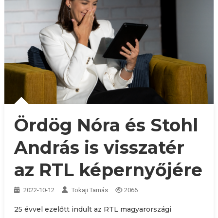
Ördög Nóra és Stohl
András is visszatér
az RTL képernyőjére
2022-10-12
Tokaji Tamás
2066
25 évvel ezelőtt indult az RTL magyarországi