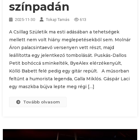
színpadán
2025-11-30
Tokaji Tamás
613
A Csillag Születik ma esti adásában a tehetségek
mellett nem volt hiány meglepetésekből sem. Molnár
Áron palacsintaevő versenyen vett részt, majd
leállította egy jelentkező tombolását. Puskás-Dallos
Petit bohóccá sminkelték, ByeAlex elérzékenyült,
Köllő Babett felé pedig egy gitár repült. A műsorban
feltűnt a humorista legenda, Galla Miklós. Gáspár Laci
egy maszkba bújva lepte meg régi […]
Tovább olvasom