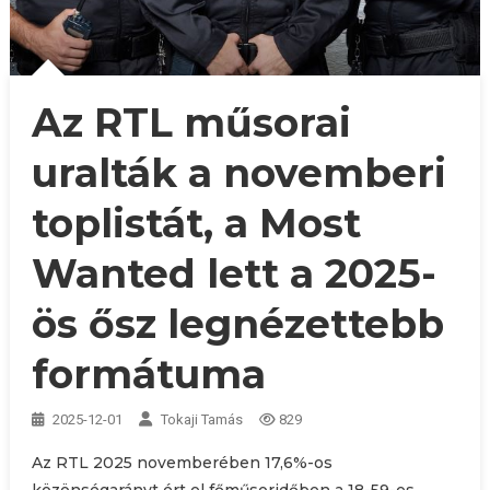
Az RTL műsorai
uralták a novemberi
toplistát, a Most
Wanted lett a 2025-
ös ősz legnézettebb
formátuma
2025-12-01
Tokaji Tamás
829
Az RTL 2025 novemberében 17,6%-os