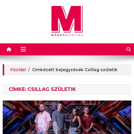
Márkamonitor
Főoldal
/
Címkézett bejegyzések Csillag születik
CÍMKE:
CSILLAG SZÜLETIK