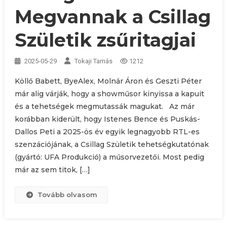
Megvannak a Csillag
Születik zsűritagjai
2025-05-29
Tokaji Tamás
1212
Köllő Babett, ByeAlex, Molnár Áron és Geszti Péter
már alig várják, hogy a showműsor kinyissa a kapuit
és a tehetségek megmutassák magukat. Az már
korábban kiderült, hogy Istenes Bence és Puskás-
Dallos Peti a 2025-ös év egyik legnagyobb RTL-es
szenzációjának, a Csillag Születik tehetségkutatónak
(gyártó: UFA Produkció) a műsorvezetői. Most pedig
már az sem titok, […]
Tovább olvasom