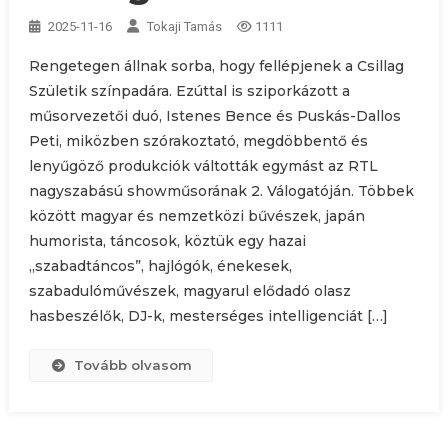
2025-11-16
Tokaji Tamás
1111
Rengetegen állnak sorba, hogy fellépjenek a Csillag
Születik színpadára. Ezúttal is sziporkázott a
műsorvezetői duó, Istenes Bence és Puskás-Dallos
Peti, miközben szórakoztató, megdöbbentő és
lenyűgöző produkciók váltották egymást az RTL
nagyszabású showműsorának 2. Válogatóján. Többek
között magyar és nemzetközi bűvészek, japán
humorista, táncosok, köztük egy hazai
„szabadtáncos”, hajlógók, énekesek,
szabadulóművészek, magyarul elődadó olasz
hasbeszélők, DJ-k, mesterséges intelligenciát […]
Tovább olvasom