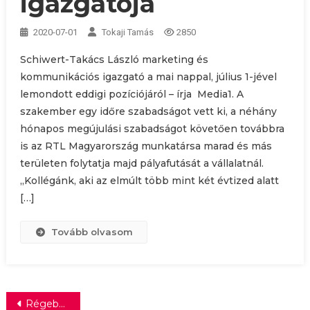
igazgatója
2020-07-01
Tokaji Tamás
2850
Schiwert-Takács László marketing és
kommunikációs igazgató a mai nappal, július 1-jével
lemondott eddigi pozíciójáról – írja Media1. A
szakember egy időre szabadságot vett ki, a néhány
hónapos megújulási szabadságot követően továbbra
is az RTL Magyarország munkatársa marad és más
területen folytatja majd pályafutását a vállalatnál.
„Kollégánk, aki az elmúlt több mint két évtized alatt
[…]
Tovább olvasom
Bejegyzés
Régebbi bejegyzések