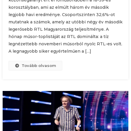
közönségarányt ért el főműsoridőben a 18-59-es
korosztályban, ami az elmúlt három év második
legjobb havi eredménye. Csoportszinten 32,6%-ot
mutatnak a számok, amely az utóbbi négy év második
legerősebb RTL Magyarország teljesítménye. A
hónap műsor-toplistáját az RTL dominálta: a tíz
legnézettebb novemberi műsorból nyolc RTL-es volt.
A legnagyobb siker egyértelműen a […]
Tovább olvasom