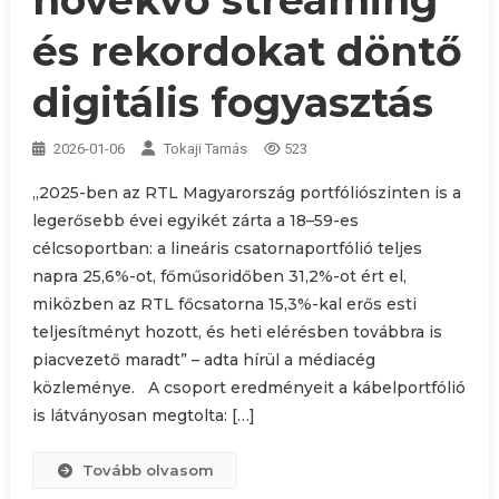
és rekordokat döntő
digitális fogyasztás
2026-01-06
Tokaji Tamás
523
„2025-ben az RTL Magyarország portfóliószinten is a
legerősebb évei egyikét zárta a 18–59-es
célcsoportban: a lineáris csatornaportfólió teljes
napra 25,6%-ot, főműsoridőben 31,2%-ot ért el,
miközben az RTL főcsatorna 15,3%-kal erős esti
teljesítményt hozott, és heti elérésben továbbra is
piacvezető maradt” – adta hírül a médiacég
közleménye. A csoport eredményeit a kábelportfólió
is látványosan megtolta: […]
Tovább olvasom