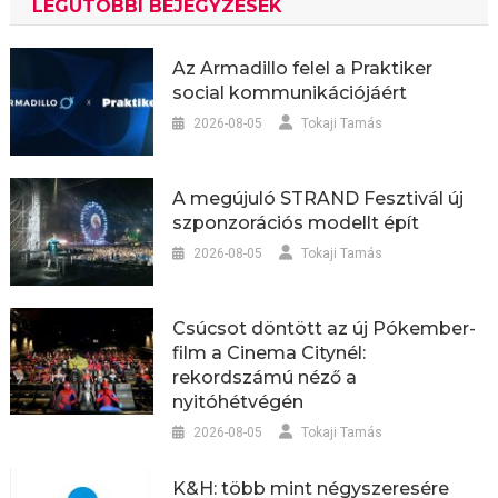
LEGUTÓBBI BEJEGYZÉSEK
Az Armadillo felel a Praktiker
social kommunikációjáért
2026-08-05
Tokaji Tamás
A megújuló STRAND Fesztivál új
szponzorációs modellt épít
2026-08-05
Tokaji Tamás
Csúcsot döntött az új Pókember-
film a Cinema Citynél:
rekordszámú néző a
nyitóhétvégén
2026-08-05
Tokaji Tamás
K&H: több mint négyszeresére