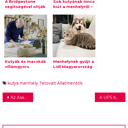
A Bridgestone
Sok kutyának nincs
segítségével oltják
kiút a menhelyről –
be a kutyákat
Interaktív
oktatóvideó-
sorozat segít, hogy
jobb gazdikká
válhassunk
Kutyák és macskák
Menhelynek gyűjt a
villámgyors
Lidl Magyarország
evolúciója
kutya
menhely
Tetovált Állatmentők
Bejegyzés
Az Asahi Super Dry a City Football Group új globális partnere
A UPS bejelentette, hogy felvásárolja a Bomi Groupot
navigáció