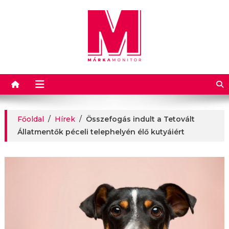
Márkamonitor
Főoldal
/
Hírek
/
Összefogás indult a Tetovált
Állatmentők péceli telephelyén élő kutyáiért