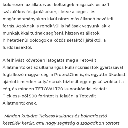
különösen az állatorvosi költségek magasak, és az 1
százalékos felajánlásokon, illetve a céges- és
magánadományokon kívül nincs más állandó bevételi
forrás. Azoknak is rendkívül is hálásak vagyunk, akik
munkájukkal tudnak segíteni, hiszen az állatok
hihetetlenül boldogok a közös sétáktól, játéktól, a
fürdőzésektől.
A felhívást követően látogatta meg a Tetovált
Állatmentőket az ultrahangos kullancsriasztók gyártásával
foglalkozó magyar cég, a ProtectOne is, és együttműködést
ajánlott: minden kutyánknak biztosít egy-egy készüléket a
cég, és minden TETOVALT20 kuponkóddal eladott
Tickless-ből 500 forintot is felajánl a Tetovált
Állatmentőknek.
„
Minden kutyára Tickless kullancs-és bolhariasztó
készülék került, ami nagy segítség a szabadban tartott