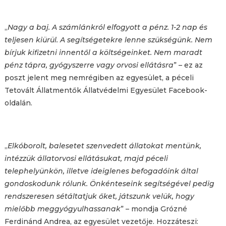
„
Nagy a baj. A számlánkról elfogyott a pénz. 1-2 nap és
teljesen kiürül. A segítségetekre lenne szükségünk. Nem
bírjuk kifizetni innentől a költségeinket. Nem maradt
pénz tápra, gyógyszerre vagy orvosi ellátásra
” – ez az
poszt jelent meg nemrégiben az egyesület, a péceli
Tetovált Állatmentők Állatvédelmi Egyesület Facebook-
oldalán.
„
Elkóborolt, balesetet szenvedett állatokat mentünk,
intézzük állatorvosi ellátásukat, majd péceli
telephelyünkön, illetve ideiglenes befogadóink által
gondoskodunk rólunk. Önkénteseink segítségével pedig
rendszeresen sétáltatjuk őket, játszunk velük, hogy
mielőbb meggyógyulhassanak
” – mondja Grózné
Ferdinánd Andrea, az egyesület vezetője. Hozzáteszi: