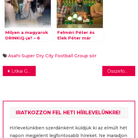
Milyen a magyarok
Felméri Péter és
DRINKiQ-ja? – 6
Elek Péter már
megdöbbentő tény
ismeri a minőségi
az alkohollal
sörcsapolás titkait
kapcsolatos
Asahi Super Dry
City Football Group
sör
ismereteinkről
Bejegyzés
Litkai Gergellyel indult el a fenntarthatósággal foglalkozó Bookline Zöld podcast
Összefogás indult a Tetovált Állatmentők péceli telephelyén élő kutyáiért
navigáció
IRATKOZZON FEL HETI HÍRLEVELÜNKRE!
Hírlevelünkben szerdánként küldjük ki az elmúlt hét
napon megjelent legfontosabb híreket. Ne maradjon