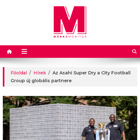
Márkamonitor
Főoldal
/
Hírek
/
Az Asahi Super Dry a City Football
Group új globális partnere