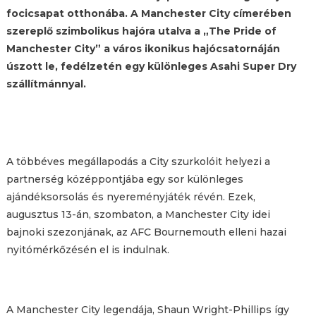
focicsapat otthonába. A Manchester City címerében
szereplő szimbolikus hajóra utalva a „The Pride of
Manchester City” a város ikonikus hajócsatornáján
úszott le, fedélzetén egy különleges Asahi Super Dry
szállítmánnyal.
A többéves megállapodás a City szurkolóit helyezi a
partnerség középpontjába egy sor különleges
ajándéksorsolás és nyereményjáték révén. Ezek,
augusztus 13-án, szombaton, a Manchester City idei
bajnoki szezonjának, az AFC Bournemouth elleni hazai
nyitómérkőzésén el is indulnak.
A Manchester City legendája, Shaun Wright-Phillips így