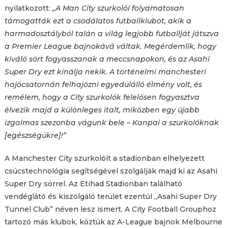
nyilatkozott:
„A Man City szurkolói folyamatosan
támogatták ezt a csodálatos futballklubot, akik a
harmadosztályból talán a világ legjobb futballját játszva
a Premier League bajnokává váltak. Megérdemlik, hogy
kiváló sört fogyasszanak a meccsnapokon, és az Asahi
Super Dry ezt kínálja nekik. A történelmi manchesteri
hajócsatornán felhajózni egyedülálló élmény volt, és
remélem, hogy a City szurkolók felelősen fogyasztva
élvezik majd a különleges italt, miközben egy újabb
izgalmas szezonba vágunk bele – Kanpai a szurkolóknak
[egészségükre]!”
A Manchester City szurkolóit a stadionban elhelyezett
csúcstechnológia segítségével szolgálják majd ki az Asahi
Super Dry sörrel. Az Etihad Stadionban található
vendéglátó és kiszolgáló terület ezentúl „Asahi Super Dry
Tunnel Club” néven lesz ismert. A City Football Grouphoz
tartozó más klubok, köztük az A-League bajnok Melbourne