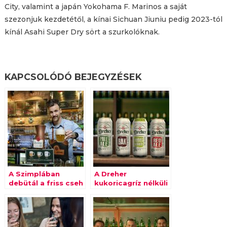
City, valamint a japán Yokohama F. Marinos a saját
szezonjuk kezdetétől, a kínai Sichuan Jiuniu pedig 2023-tól
kínál Asahi Super Dry sört a szurkolóknak.
KAPCSOLÓDÓ BEJEGYZÉSEK
A Szimplában
A Dreher
debütál a friss cseh
kukoricagríz nélküli
pilseni sör, a
sört dob piacra
Tankovna