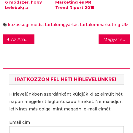
6 módszer, hogy
Marketing és PR
belebukj a
Trend Riport 2015
tartalommarketingbe
közösségi média
tartalomgyártás
tartalommarketing
UM
Bejegyzés
Az Amway felvásárolja az XS Energy márkát
Magyar szakember régiós pozícióban
navigáció
IRATKOZZON FEL HETI HÍRLEVELÜNKRE!
Hírlevelünkben szerdánként küldjük ki az elmúlt hét
napon megjelent legfontosabb híreket. Ne maradjon
le! Nincs más dolga, mint megadni e-mail címét:
Email cím