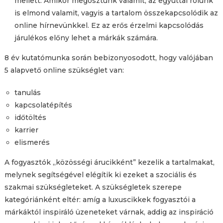
mellett. Amikor megosztunk valamit, az egyúttal rólunk
is elmond valamit, vagyis a tartalom összekapcsolódik az
online hírnevünkkel. Ez az erős érzelmi kapcsolódás
járulékos előny lehet a márkák számára.
8 év kutatómunka során bebizonyosodott, hogy valójában
5 alapvető online szükséglet van:
tanulás
kapcsolatépítés
időtöltés
karrier
elismerés
A fogyasztók „közösségi árucikként” kezelik a tartalmakat,
melynek segítségével elégítik ki ezeket a szociális és
szakmai szükségleteket. A szükségletek szerepe
kategóriánként eltér: amíg a luxuscikkek fogyasztói a
márkáktól inspiráló üzeneteket várnak, addig az inspiráció