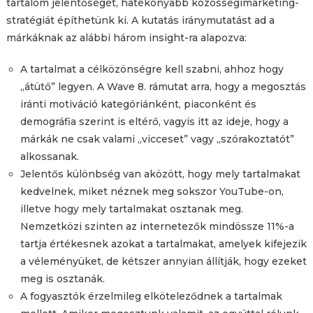
tartalom jelentőségét, hatékonyabb közösségimarketing-
stratégiát építhetünk ki. A kutatás iránymutatást ad a
márkáknak az alábbi három insight-ra alapozva:
A tartalmat a célközönségre kell szabni, ahhoz hogy
„átütő” legyen. A Wave 8. rámutat arra, hogy a megosztás
iránti motiváció kategóriánként, piaconként és
demográfia szerint is eltérő, vagyis itt az ideje, hogy a
márkák ne csak valami „vicceset” vagy „szórakoztatót”
alkossanak.
Jelentős különbség van aközött, hogy mely tartalmakat
kedvelnek, miket néznek meg sokszor YouTube-on,
illetve hogy mely tartalmakat osztanak meg.
Nemzetközi szinten az internetezők mindössze 11%-a
tartja értékesnek azokat a tartalmakat, amelyek kifejezik
a véleményüket, de kétszer annyian állítják, hogy ezeket
meg is osztanák.
A fogyasztók érzelmileg elköteleződnek a tartalmak