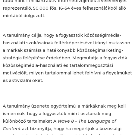
több mint 1 milliárd aktív internetezőjének a véleményét
reprezentáló, 50.000 fős, 16-54 éves felhasználókból álló
mintából dolgozott.
A tanulmány célja, hogy a fogyasztók közösségimédia-
használati szokásainak feltérképezésével irányt mutasson
a márkák számára a hatékonyabb közösségimarketing-
stratégia felépítése érdekében. Megmutatja a fogyasztók
közösségimédia-használati és tartalommegosztási
motivációit, milyen tartalommal lehet felhívni a figyelmüket
és aktivizálni őket.
A tanulmány üzenete egyértelmű: a márkáknak meg kell
ismerniük, hogy a fogyasztók miért osztanak meg
különböző tartalmakat A
Wave 8 – The Language of
Content
azt bizonyítja, hogy ha megértjük a közösségi