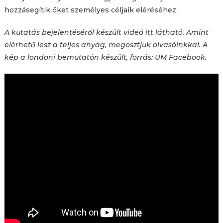
hozzásegítik őket személyes céljaik eléréséhez.
A kutatás bejelentéséről készült videó itt látható. Amint
elérhető lesz a teljes anyag, megosztjuk olvasóinkkal. A
kép a londoni bemutatón készült, forrás: UM Facebook.