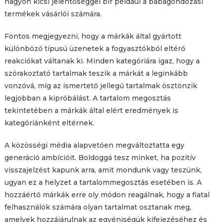
nagyon kicsi jelentőséggel bír például a babagondozási
termékek vásárlói számára.
Fontos megjegyezni, hogy a márkák által gyártott
különböző típusú üzenetek a fogyasztókból eltérő
reakciókat váltanak ki. Minden kategóriára igaz, hogy a
szórakoztató tartalmak teszik a márkát a leginkább
vonzóvá, míg az ismertető jellegű tartalmak ösztönzik
legjobban a kipróbálást. A tartalom megosztás
tekintetében a márkák által elért eredmények is
kategóriánként eltérnek.
A közösségi média alapvetően megváltoztatta egy
generáció ambícióit. Boldoggá tesz minket, ha pozitív
visszajelzést kapunk arra, amit mondunk vagy teszünk,
ugyan ez a helyzet a tartalommegosztás esetében is. A
hozzáértő márkák erre oly módon reagálnak, hogy a fiatal
felhasználók számára olyan tartalmat osztanak meg,
amelyek hozzájárulnak az egyéniségük kifejezéséhez és