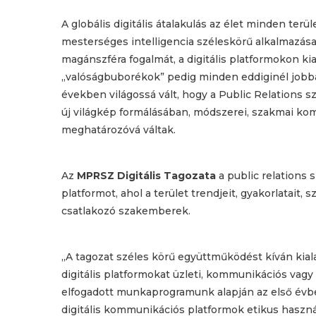
A globális digitális átalakulás az élet minden terü
mesterséges intelligencia széleskörű alkalmazása, 
magánszféra fogalmát, a digitális platformokon k
„valóságbuborékok” pedig minden eddiginél jobban
években világossá vált, hogy a Public Relations sz
új világkép formálásában, módszerei, szakmai kom
meghatározóvá váltak.
Az
MPRSZ Digitális Tagozata
a public relations
platformot, ahol a terület trendjeit, gyakorlatait
csatlakozó szakemberek.
„A tagozat széles körű együttműködést kíván kialak
digitális platformokat üzleti, kommunikációs vagy
elfogadott munkaprogramunk alapján az első évbe
digitális kommunikációs platformok etikus haszná