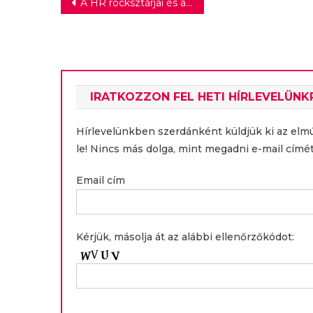
Bejegyzés
A HR rocksztárjai és a zeneipar személyzetisei találkoznak
navigáció
IRATKOZZON FEL HETI HÍRLEVELÜNK
Hírlevelünkben szerdánként küldjük ki az elm
le! Nincs más dolga, mint megadni e-mail címét
Email cím
Kérjük, másolja át az alábbi ellenőrzőkódot: