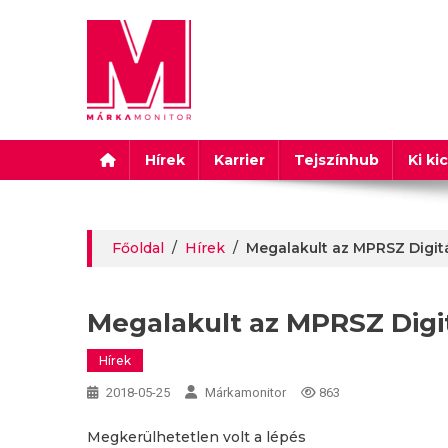
Márkamonitor
Hírek
Karrier
Tejszínhub
Ki ki
Főoldal
/
Hírek
/
Megalakult az MPRSZ Digit
Megalakult az MPRSZ Digit
Hírek
2018-05-25
Márkamonitor
863
Megkerülhetetlen volt a lépés