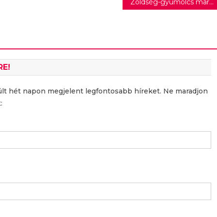
Zöldség-gyümölcs marketing
RE!
últ hét napon megjelent legfontosabb híreket. Ne maradjon
: