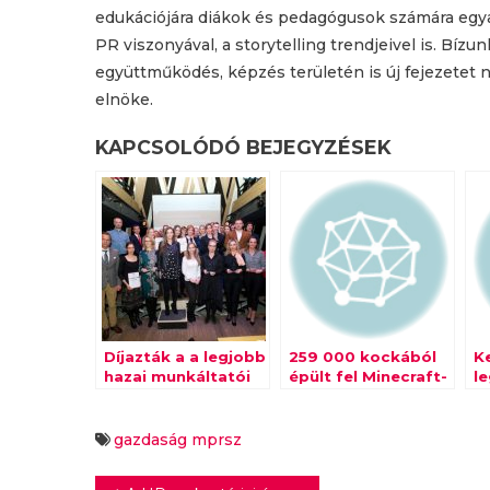
edukációjára diákok és pedagógusok számára egya
PR viszonyával, a storytelling trendjeivel is. Bí
együttműködés, képzés területén is új fejezetet 
elnöke.
KAPCSOLÓDÓ BEJEGYZÉSEK
Díjazták a a legjobb
259 000 kockából
K
hazai munkáltatói
épült fel Minecraft-
l
márkákat
Magyarország
vá
gazdaság
mprsz