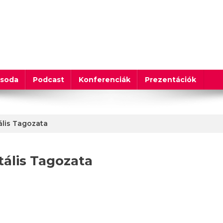
csoda
Podcast
Konferenciák
Prezentációk
ális Tagozata
ális Tagozata