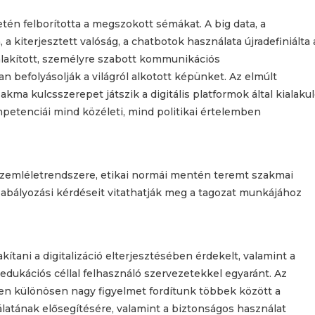
letén felborította a megszokott sémákat. A big data, a
a kiterjesztett valóság, a chatbotok használata újradefiniálta 
ialakított, személyre szabott kommunikációs
 befolyásolják a világról alkotott képünket. Az elmúlt
akma kulcsszerepet játszik a digitális platformok által kialaku
petenciái mind közéleti, mind politikai értelemben
 szemléletrendszere, etikai normái mentén teremt szakmai
, szabályozási kérdéseit vitathatják meg a tagozat munkájához
ítani a digitalizáció elterjesztésében érdekelt, valamint a
 edukációs céllal felhasználó szervezetekkel egyaránt. Az
n különösen nagy figyelmet fordítunk többek között a
latának elősegítésére, valamint a biztonságos használat