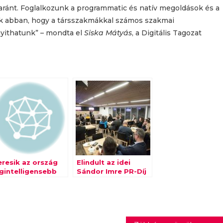
ránt. Foglalkozunk a programmatic és natív megoldások és a
zunk abban, hogy a társszakmákkal számos szakmai
nyithatunk” – mondta el
Siska Mátyás
, a Digitális Tagozat
eresik az ország
Elindult az idei
egintelligensebb
Sándor Imre PR-Díj
llalatát
pályázati időszaka