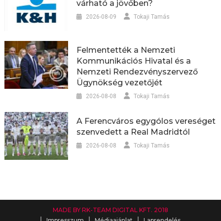
várható a jövőben?
2026-08-09
Tokaji Tamás
Felmentették a Nemzeti
Kommunikációs Hivatal és a
Nemzeti Rendezvényszervező
Ügynökség vezetőjét
2026-08-08
Tokaji Tamás
A Ferencváros egygólos vereséget
szenvedett a Real Madridtól
2026-08-08
Tokaji Tamás
MADE BY RK-TEAM DIGITAL KFT. 2018
Impresszum
Médiaajánlat
Laprendelés