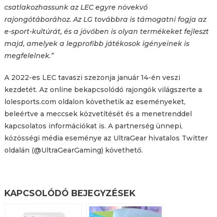
csatlakozhassunk az LEC egyre növekvő
rajongótáborához. Az LG továbbra is támogatni fogja az
e-sport-kultúrát, és a jövőben is olyan termékeket fejleszt
majd, amelyek a legprofibb játékosok igényeinek is
megfelelnek.”
A 2022-es LEC tavaszi szezonja január 14-én veszi
kezdetét. Az online bekapcsolódó rajongók világszerte a
lolesports.com oldalon követhetik az eseményeket,
beleértve a meccsek közvetítését és a menetrenddel
kapcsolatos információkat is. A partnerség ünnepi,
közösségi média eseménye az UltraGear hivatalos Twitter
oldalán (@UltraGearGaming) követhető.
KAPCSOLÓDÓ BEJEGYZÉSEK