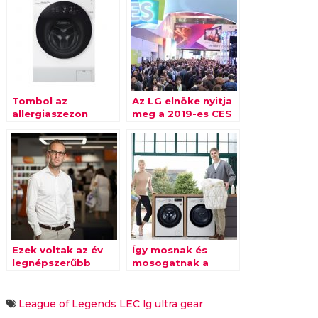
Tombol az
Az LG elnöke nyitja
allergiaszezon
meg a 2019-es CES
kiállítást
Ezek voltak az év
Így mosnak és
legnépszerűbb
mosogatnak a
kütyüi az Extreme
magyar
Digitalnál
háztartásokban
League of Legends
LEC
lg
ultra gear