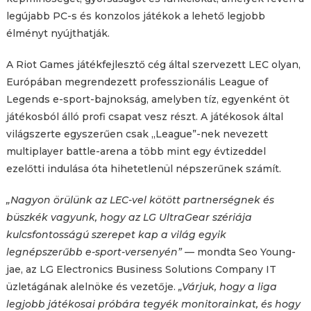
legújabb PC-s és konzolos játékok a lehető legjobb
élményt nyújthatják.
A Riot Games játékfejlesztő cég által szervezett LEC olyan,
Európában megrendezett professzionális League of
Legends e-sport-bajnokság, amelyben tíz, egyenként öt
játékosból álló profi csapat vesz részt. A játékosok által
világszerte egyszerűen csak „League”-nek nevezett
multiplayer battle-arena a több mint egy évtizeddel
ezelőtti indulása óta hihetetlenül népszerűnek számít.
„
Nagyon örülünk az LEC-vel kötött partnerségnek és
büszkék vagyunk, hogy az LG UltraGear szériája
kulcsfontosságú szerepet kap a világ egyik
legnépszerűbb e-sport-versenyén”
— mondta Seo Young-
jae, az LG Electronics Business Solutions Company IT
üzletágának alelnöke és vezetője.
„
Várjuk, hogy a liga
legjobb játékosai próbára tegyék monitorainkat, és hogy