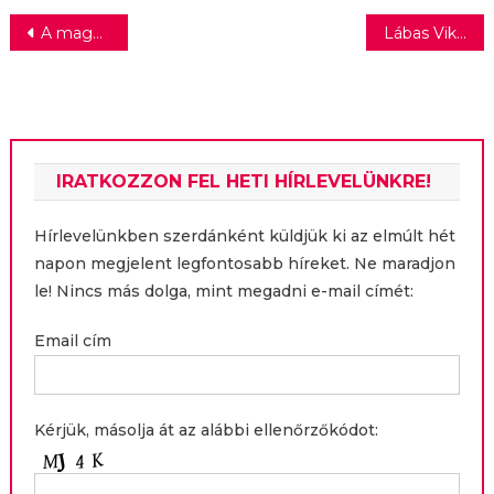
Bejegyzés
A magyar munkavállalók többsége kilépéskor szívesen megosztaná a véleményét a munkáltatójával
Lábas Viki, a Margaret Island énekese táncosként lepte meg a rajongóit
navigáció
IRATKOZZON FEL HETI HÍRLEVELÜNKRE!
Hírlevelünkben szerdánként küldjük ki az elmúlt hét
napon megjelent legfontosabb híreket. Ne maradjon
le! Nincs más dolga, mint megadni e-mail címét:
Email cím
Kérjük, másolja át az alábbi ellenőrzőkódot: