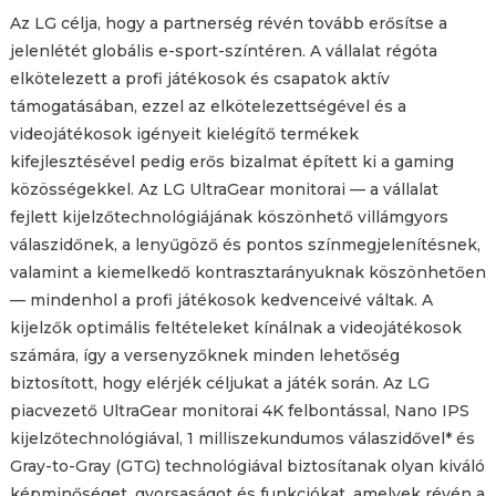
Az LG célja, hogy a partnerség révén tovább erősítse a
jelenlétét globális e-sport-színtéren. A vállalat régóta
elkötelezett a profi játékosok és csapatok aktív
támogatásában, ezzel az elkötelezettségével és a
videojátékosok igényeit kielégítő termékek
kifejlesztésével pedig erős bizalmat épített ki a gaming
közösségekkel. Az LG UltraGear monitorai — a vállalat
fejlett kijelzőtechnológiájának köszönhető villámgyors
válaszidőnek, a lenyűgöző és pontos színmegjelenítésnek,
valamint a kiemelkedő kontrasztarányuknak köszönhetően
— mindenhol a profi játékosok kedvenceivé váltak. A
kijelzők optimális feltételeket kínálnak a videojátékosok
számára, így a versenyzőknek minden lehetőség
biztosított, hogy elérjék céljukat a játék során. Az LG
piacvezető UltraGear monitorai 4K felbontással, Nano IPS
kijelzőtechnológiával, 1 milliszekundumos válaszidővel* és
Gray-to-Gray (GTG) technológiával biztosítanak olyan kiváló
képminőséget, gyorsaságot és funkciókat, amelyek révén a