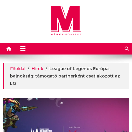
Márkamonitor
Főoldal
/
Hírek
/
League of Legends Európa-
bajnokság: támogató partnerként csatlakozott az
LG