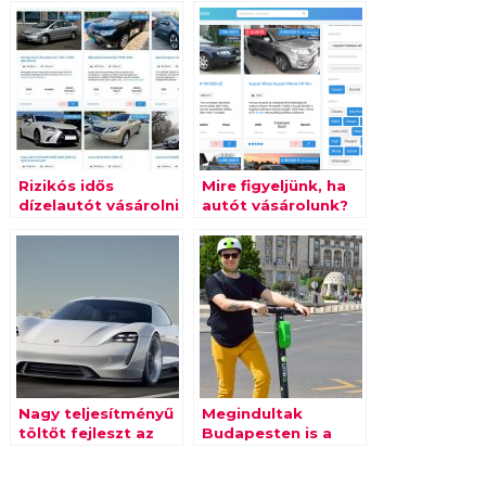
Rizikós idős
Mire figyeljünk, ha
dízelautót vásárolni
autót vásárolunk?
Nagy teljesítményű
Megindultak
töltőt fejleszt az
Budapesten is a
ABB a Porschéval
Lime rollerei