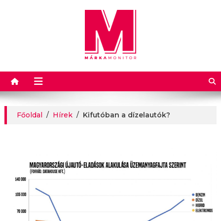
Márkamonitor
Főoldal
/
Hírek
/
Kifutóban a dízelautók?