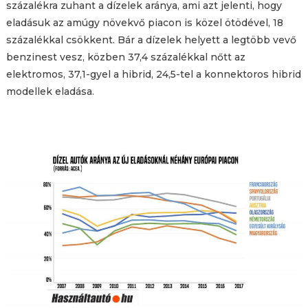
százalékra zuhant a dízelek aránya, ami azt jelenti, hogy
eladásuk az amúgy növekvő piacon is közel ötödével, 18
százalékkal csökkent. Bár a dízelek helyett a legtöbb vevő
benzinest vesz, közben 37,4 százalékkal nőtt az
elektromos, 37,1-gyel a hibrid, 24,5-tel a konnektoros hibrid
modellek eladása.