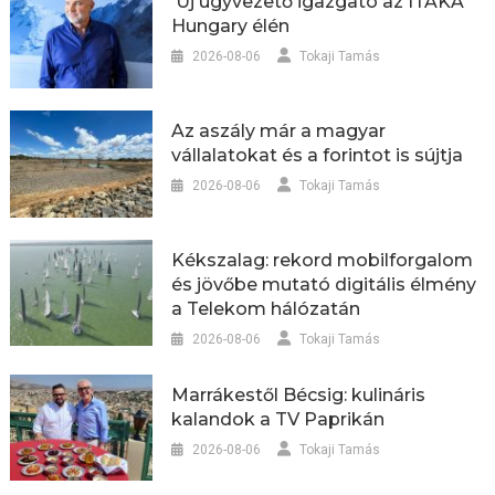
Új ügyvezető igazgató az ITAKA
Hungary élén
2026-08-06
Tokaji Tamás
Az aszály már a magyar
vállalatokat és a forintot is sújtja
2026-08-06
Tokaji Tamás
Kékszalag: rekord mobilforgalom
és jövőbe mutató digitális élmény
a Telekom hálózatán
2026-08-06
Tokaji Tamás
Marrákestől Bécsig: kulináris
kalandok a TV Paprikán
2026-08-06
Tokaji Tamás