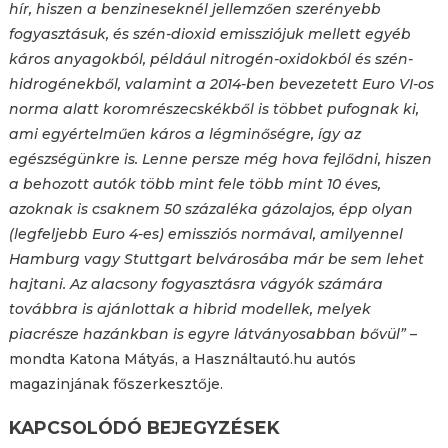
hír, hiszen a benzineseknél jellemzően szerényebb
fogyasztásuk, és szén-dioxid emissziójuk mellett egyéb
káros anyagokból, például nitrogén-oxidokból és szén-
hidrogénekből, valamint a 2014-ben bevezetett Euro VI-os
norma alatt koromrészecskékből is többet pufognak ki,
ami egyértelműen káros a légminőségre, így az
egészségünkre is. Lenne persze még hova fejlődni, hiszen
a behozott autók több mint fele több mint 10 éves,
azoknak is csaknem 50 százaléka gázolajos, épp olyan
(legfeljebb Euro 4-es) emissziós normával, amilyennel
Hamburg vagy Stuttgart belvárosába már be sem lehet
hajtani. Az alacsony fogyasztásra vágyók számára
továbbra is ajánlottak a hibrid modellek, melyek
piacrésze hazánkban is egyre látványosabban bővül”
–
mondta Katona Mátyás, a Használtautó.hu autós
magazinjának főszerkesztője.
KAPCSOLÓDÓ BEJEGYZÉSEK