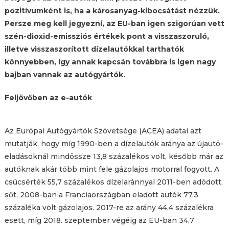
pozitívumként is, ha a károsanyag-kibocsátást nézzük.
Persze meg kell jegyezni, az EU-ban igen szigorúan vett
szén-dioxid-emissziós értékek pont a visszaszoruló,
illetve visszaszorított dízelautókkal tarthatók
könnyebben, így annak kapcsán továbbra is igen nagy
bajban vannak az autógyártók.
Feljövőben az e-autók
Az Európai Autógyártók Szövetsége (ACEA) adatai azt
mutatják, hogy míg 1990-ben a dízelautók aránya az újautó-
eladásoknál mindössze 13,8 százalékos volt, később már az
autóknak akár több mint fele gázolajos motorral fogyott. A
csúcsérték 55,7 százalékos dízelaránnyal 2011-ben adódott,
sőt, 2008-ban a Franciaországban eladott autók 77,3
százaléka volt gázolajos. 2017-re az arány 44,4 százalékra
esett, míg 2018. szeptember végéig az EU-ban 34,7