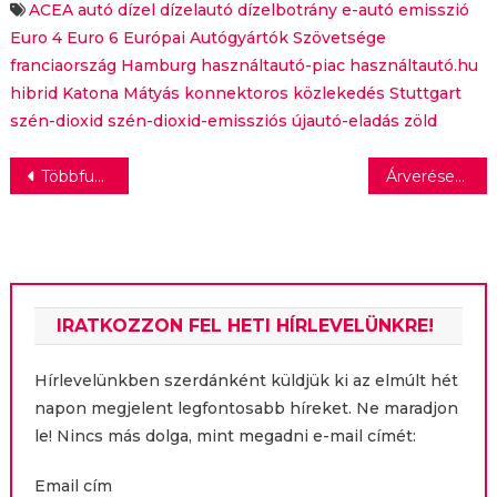
ACEA
autó
dízel
dízelautó
dízelbotrány
e-autó
emisszió
Euro 4
Euro 6
Európai Autógyártók Szövetsége
franciaország
Hamburg
használtautó-piac
használtautó.hu
hibrid
Katona Mátyás
konnektoros
közlekedés
Stuttgart
szén-dioxid
szén-dioxid-emissziós
újautó-eladás
zöld
Bejegyzés
Többfunkciós szoba a koraszülöttosztályon
Árverésen a Guerilla-csapat 21. századi dagerotípiái
navigáció
IRATKOZZON FEL HETI HÍRLEVELÜNKRE!
Hírlevelünkben szerdánként küldjük ki az elmúlt hét
napon megjelent legfontosabb híreket. Ne maradjon
le! Nincs más dolga, mint megadni e-mail címét:
Email cím