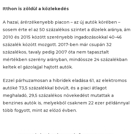
Itthon is zöldül a közlekedés
A hazai, árérzékenyebb piacon – az új autók körében –
sosem érte el az 50 százalékos szintet a dízelek aránya, ám
2010 és 2015 között szerényebb ingadozásokkal 40-46
százalék között mozgott. 2017-ben már csupán 32
százalékos, tavaly pedig 2007 óta nem tapasztalt
mértékben szerény arányban, mindössze 24 százalékban
keltek el gázolajjal hajtott autók.
Ezzel párhuzamosan a hibridek eladása 61, az elektromos
autóké 73,5 százalékkal bővült, és a piaci átlagot
meghaladó, 29,5 százalékos növekedést mutattak a
benzines autók is, melyekből csaknem 22 ezer példánnyal
több fogyott, mint az előző évben.