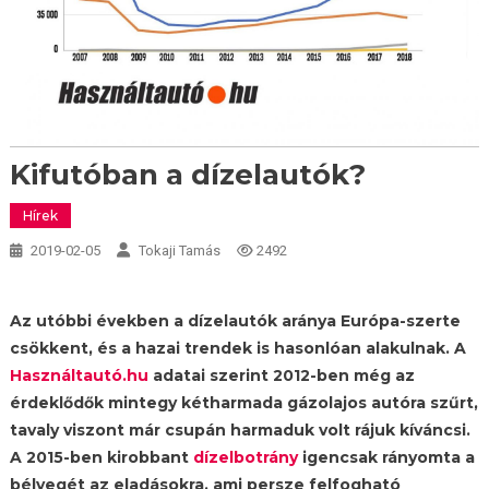
Kifutóban a dízelautók?
Hírek
2019-02-05
Tokaji Tamás
2492
Az utóbbi években a dízelautók aránya Európa-szerte
csökkent, és a hazai trendek is hasonlóan alakulnak. A
Használtautó.hu
adatai szerint 2012-ben még az
érdeklődők mintegy kétharmada gázolajos autóra szűrt,
tavaly viszont már csupán harmaduk volt rájuk kíváncsi.
A 2015-ben kirobbant
dízelbotrány
igencsak rányomta a
bélyegét az eladásokra, ami persze felfogható