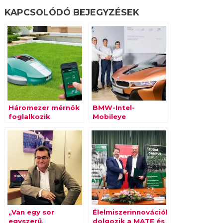
KAPCSOLÓDÓ BEJEGYZÉSEK
Háromezer mérnök
BMW-Intel-
foglalkozik
Mobileye
internetes
összefogás az
termékekkel
önjáró autókért
„Van egy sor
Élelmiszerinnovációkért
egyszerű,
dolgozik a MATE és