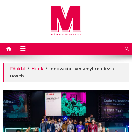
Márkamonitor
Főoldal
/
Hírek
/
Innovációs versenyt rendez a
Bosch