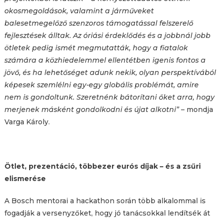
okosmegoldások, valamint a járműveket
balesetmegelőző szenzoros támogatással felszerelő
fejlesztések álltak. Az óriási érdeklődés és a jobbnál jobb
ötletek pedig ismét megmutatták, hogy a fiatalok
számára a közhiedelemmel ellentétben igenis fontos a
jövő, és ha lehetőséget adunk nekik, olyan perspektívából
képesek szemlélni egy-egy globális problémát, amire
nem is gondoltunk. Szeretnénk bátorítani őket arra, hogy
merjenek másként gondolkodni és újat alkotni”
– mondja
Varga Károly.
Ötlet, prezentáció, többezer eurós díjak – és a zsűri
elismerése
A Bosch mentorai a hackathon során több alkalommal is
fogadják a versenyzőket, hogy jó tanácsokkal lendítsék át