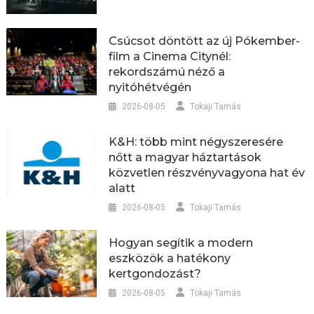
Csúcsot döntött az új Pókember-
film a Cinema Citynél:
rekordszámú néző a
nyitóhétvégén
2026-08-05
Tokaji Tamás
K&H: több mint négyszeresére
nőtt a magyar háztartások
közvetlen részvényvagyona hat év
alatt
2026-08-05
Tokaji Tamás
Hogyan segítik a modern
eszközök a hatékony
kertgondozást?
2026-08-05
Tokaji Tamás