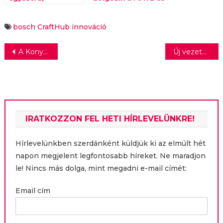
elvégzetlen házi
a PENNY
feladat”
bosch
CraftHub
innováció
Bejegyzés
A Konyhafőnök – Fördős Zé kerül terítékre
Új vezető a Liegl & Dachser Logisztikai Kft. pénzügyi osztályának élén
navigáció
IRATKOZZON FEL HETI HÍRLEVELÜNKRE!
Hírlevelünkben szerdánként küldjük ki az elmúlt hét
napon megjelent legfontosabb híreket. Ne maradjon
le! Nincs más dolga, mint megadni e-mail címét:
Email cím