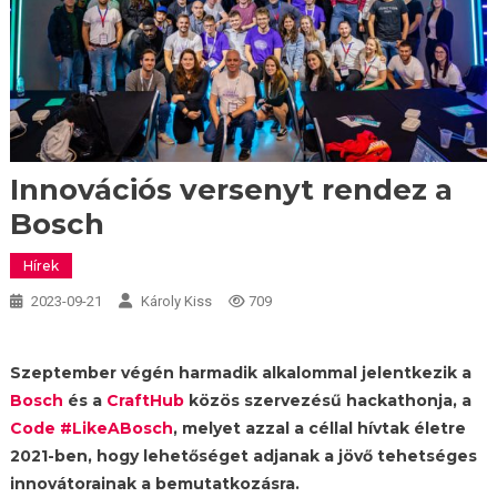
Innovációs versenyt rendez a
Bosch
Hírek
2023-09-21
Károly Kiss
709
Szeptember végén harmadik alkalommal jelentkezik a
Bosch
és a
CraftHub
közös szervezésű hackathonja, a
Code #LikeABosch
, melyet azzal a céllal hívtak életre
2021-ben, hogy lehetőséget adjanak a jövő tehetséges
innovátorainak a bemutatkozásra.