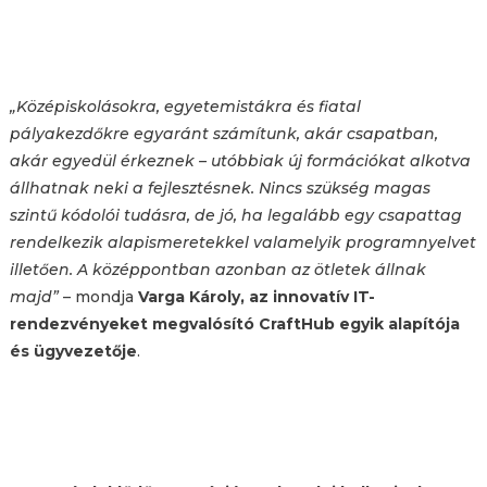
„Középiskolásokra, egyetemistákra és fiatal
pályakezdőkre egyaránt számítunk, akár csapatban,
akár egyedül érkeznek – utóbbiak új formációkat alkotva
állhatnak neki a fejlesztésnek. Nincs szükség magas
szintű kódolói tudásra, de jó, ha legalább egy csapattag
rendelkezik alapismeretekkel valamelyik programnyelvet
illetően. A középpontban azonban az ötletek állnak
majd”
– mondja
Varga Károly, az innovatív IT-
rendezvényeket megvalósító CraftHub egyik alapítója
és ügyvezetője
.