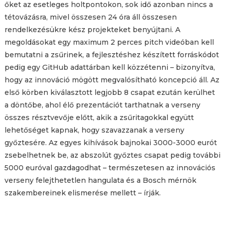
őket az esetleges holtpontokon, sok idő azonban nincs a
tétovázásra, mivel összesen 24 óra áll összesen
rendelkezésükre kész projekteket benyújtani. A
megoldásokat egy maximum 2 perces pitch videóban kell
bemutatni a zsűrinek, a fejlesztéshez készített forráskódot
pedig egy GitHub adattárban kell közzétenni – bizonyítva,
hogy az innováció mögött megvalósítható koncepció áll. Az
első körben kiválasztott legjobb 8 csapat ezután kerülhet
a döntőbe, ahol élő prezentációt tarthatnak a verseny
összes résztvevője előtt, akik a zsűritagokkal együtt
lehetőséget kapnak, hogy szavazzanak a verseny
győztesére. Az egyes kihívások bajnokai 3000-3000 eurót
zsebelhetnek be, az abszolút győztes csapat pedig további
5000 euróval gazdagodhat – természetesen az innovációs
verseny felejthetetlen hangulata és a Bosch mérnök
szakembereinek elismerése mellett – írják.