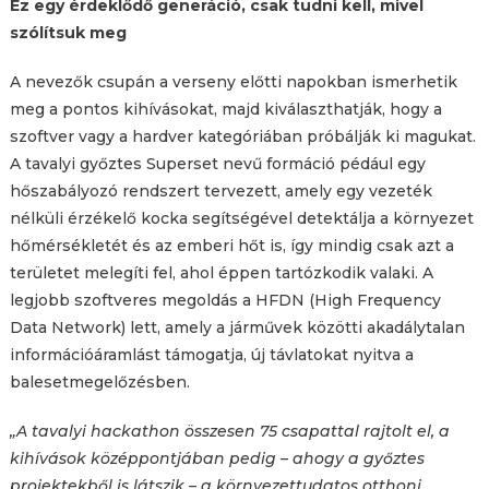
Ez egy érdeklődő generáció, csak tudni kell, mivel
szólítsuk meg
A nevezők csupán a verseny előtti napokban ismerhetik
meg a pontos kihívásokat, majd kiválaszthatják, hogy a
szoftver vagy a hardver kategóriában próbálják ki magukat.
A tavalyi győztes Superset nevű formáció pédául egy
hőszabályozó rendszert tervezett, amely egy vezeték
nélküli érzékelő kocka segítségével detektálja a környezet
hőmérsékletét és az emberi hőt is, így mindig csak azt a
területet melegíti fel, ahol éppen tartózkodik valaki. A
legjobb szoftveres megoldás a HFDN (High Frequency
Data Network) lett, amely a járművek közötti akadálytalan
információáramlást támogatja, új távlatokat nyitva a
balesetmegelőzésben.
„A tavalyi hackathon összesen 75 csapattal rajtolt el, a
kihívások középpontjában pedig – ahogy a győztes
projektekből is látszik – a környezettudatos otthoni