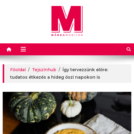
Márkamonitor
Főoldal
/
Tejszínhub
/
Így tervezzünk előre:
tudatos étkezés a hideg őszi napokon is