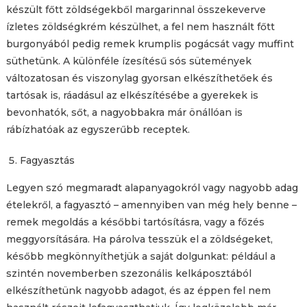
készült főtt zöldségekből margarinnal összekeverve
ízletes zöldségkrém készülhet, a fel nem használt főtt
burgonyából pedig remek krumplis pogácsát vagy muffint
süthetünk. A különféle ízesítésű sós sütemények
változatosan és viszonylag gyorsan elkészíthetőek és
tartósak is, ráadásul az elkészítésébe a gyerekek is
bevonhatók, sőt, a nagyobbakra már önállóan is
rábízhatóak az egyszerűbb receptek.
Fagyasztás
Legyen szó megmaradt alapanyagokról vagy nagyobb adag
ételekről, a fagyasztó – amennyiben van még hely benne –
remek megoldás a későbbi tartósításra, vagy a főzés
meggyorsítására. Ha párolva tesszük el a zöldségeket,
később megkönnyíthetjük a saját dolgunkat: például a
szintén novemberben szezonális kelkáposztából
elkészíthetünk nagyobb adagot, és az éppen fel nem