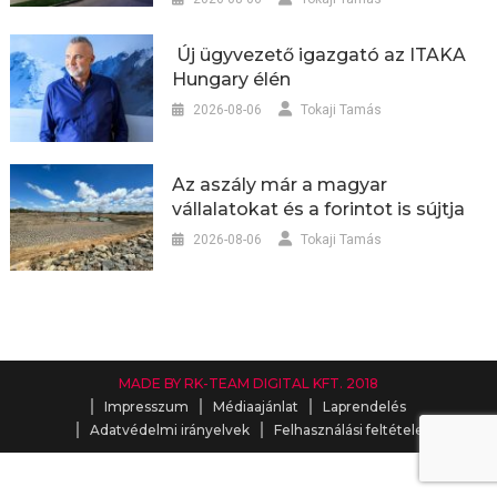
Új ügyvezető igazgató az ITAKA
Hungary élén
2026-08-06
Tokaji Tamás
Az aszály már a magyar
vállalatokat és a forintot is sújtja
2026-08-06
Tokaji Tamás
MADE BY RK-TEAM DIGITAL KFT. 2018
Impresszum
Médiaajánlat
Laprendelés
Adatvédelmi irányelvek
Felhasználási feltételek