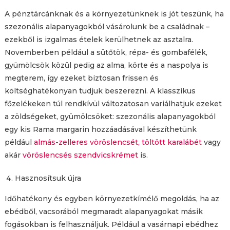
A pénztárcánknak és a környezetünknek is jót teszünk, ha
szezonális alapanyagokból vásárolunk be a családnak –
ezekből is izgalmas ételek kerülhetnek az asztalra.
Novemberben például a sütőtök, répa- és gombafélék,
gyümölcsök közül pedig az alma, körte és a naspolya is
megterem, így ezeket biztosan frissen és
költséghatékonyan tudjuk beszerezni. A klasszikus
főzelékeken túl rendkívül változatosan variálhatjuk ezeket
a zöldségeket, gyümölcsöket: szezonális alapanyagokból
egy kis Rama margarin hozzáadásával készíthetünk
például
almás-zelleres vöröslencsét,
töltött karalábét
vagy
akár
vöröslencsés szendvicskrémet
is.
Hasznosítsuk újra
Időhatékony és egyben környezetkímélő megoldás, ha az
ebédből, vacsorából megmaradt alapanyagokat másik
fogásokban is felhasználjuk. Például a vasárnapi ebédhez