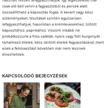
használt részeit lefagyaszthatjuk. Így legközelebb már
csak elő kell venni a fagyasztóból és percek alatt
összeállítható a káposztás fogás. A kevert vagy kész
süteményeket, tésztákat szintén egyszerűen
lefagyaszthatjuk, hasonlóan a krémlevesekhez, töltött
káposztához, paprikához. Viszont inkább ne
próbálkozzunk a friss saláták, nyers vagy főtt burgonyát
tartalmazó ételek, kész rántott ételek fagyasztásával, mert
ezek a felolvasztást követően már nem lesznek
élvezhetőek.
KAPCSOLÓDÓ BEJEGYZÉSEK