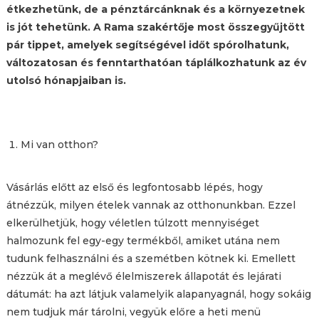
étkezhetünk, de a pénztárcánknak és a környezetnek
is jót tehetünk. A Rama szakértője most összegyűjtött
pár tippet, amelyek segítségével időt spórolhatunk,
változatosan és fenntarthatóan táplálkozhatunk az év
utolsó hónapjaiban is.
Mi van otthon?
Vásárlás előtt az első és legfontosabb lépés, hogy
átnézzük, milyen ételek vannak az otthonunkban. Ezzel
elkerülhetjük, hogy véletlen túlzott mennyiséget
halmozunk fel egy-egy termékből, amiket utána nem
tudunk felhasználni és a szemétben kötnek ki. Emellett
nézzük át a meglévő élelmiszerek állapotát és lejárati
dátumát: ha azt látjuk valamelyik alapanyagnál, hogy sokáig
nem tudjuk már tárolni, vegyük előre a heti menü