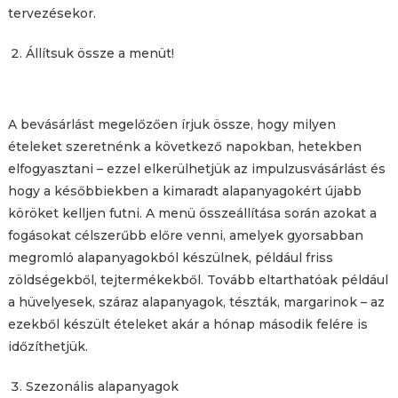
tervezésekor.
Állítsuk össze a menüt!
A bevásárlást megelőzően írjuk össze, hogy milyen
ételeket szeretnénk a következő napokban, hetekben
elfogyasztani – ezzel elkerülhetjük az impulzusvásárlást és
hogy a későbbiekben a kimaradt alapanyagokért újabb
köröket kelljen futni. A menü összeállítása során azokat a
fogásokat célszerűbb előre venni, amelyek gyorsabban
megromló alapanyagokból készülnek, például friss
zöldségekből, tejtermékekből. Tovább eltarthatóak például
a hüvelyesek, száraz alapanyagok, tészták, margarinok – az
ezekből készült ételeket akár a hónap második felére is
időzíthetjük.
Szezonális alapanyagok