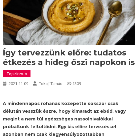
Így tervezzünk előre: tudatos
étkezés a hideg őszi napokon is
Tejszínhub
2021-11-09
Tokaji Tamás
1309
A mindennapos rohanás közepette sokszor csak
délután vesszük észre, hogy kimaradt az ebéd, vagy
megint a nem túl egészséges nassolnivalókkal
próbáltunk feltöltődni. Egy kis előre tervezéssel
azonban nem csak kiegyensúlyozottabban