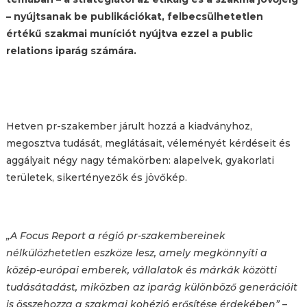
– nyújtsanak be publikációkat, felbecsülhetetlen
értékű szakmai muníciót nyújtva ezzel a public
relations iparág számára.
Hetven pr-szakember járult hozzá a kiadványhoz,
megosztva tudását, meglátásait, véleményét kérdéseit és
aggályait négy nagy témakörben: alapelvek, gyakorlati
területek, sikertényezők és jövőkép.
„A Focus Report a régió pr-szakembereinek
nélkülözhetetlen eszköze lesz, amely megkönnyíti a
közép-európai emberek, vállalatok és márkák közötti
tudásátadást, miközben az iparág különböző generációit
is összehozza a szakmai kohézió erősítése érdekében”
–