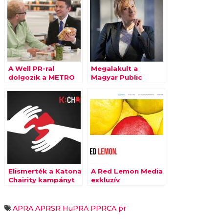
A Well PR-ral
Megalakult a
dolgozik a METRO
Magyar Public
Relations
Szövetség Public
Affairs tagozata
Elismerték a Katona
A Red Lemon Media
Chairity kampányt
exkluzív
partnerséget
kötött az Enterie-
vel
APRA
APRSR
HuPRA
PPRCA
pr