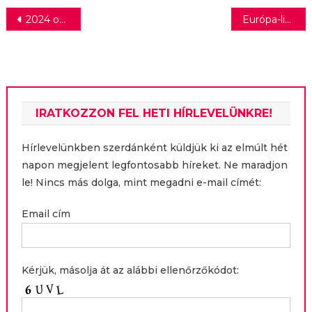
Bejegyzés
2024 október végétől a Samsung SmartTV-ken is elérhető a NET4+
Európa-liga – Megszerezte első győzelmét a Ferencváros
navigáció
IRATKOZZON FEL HETI HÍRLEVELÜNKRE!
Hírlevelünkben szerdánként küldjük ki az elmúlt hét
napon megjelent legfontosabb híreket. Ne maradjon
le! Nincs más dolga, mint megadni e-mail címét:
Email cím
Kérjük, másolja át az alábbi ellenőrzőkódot: