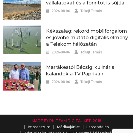
vállalatokat és a forintot is sújtja
2026-08-06
Tokaji Tamás
Kékszalag: rekord mobilforgalom
és jövőbe mutató digitális élmény
a Telekom hálózatán
2026-08-06
Tokaji Tamás
Marrákestől Bécsig: kulináris
kalandok a TV Paprikán
2026-08-06
Tokaji Tamás
MADE BY RK-TEAM DIGITAL KFT. 2018
Impresszum
Médiaajánlat
Laprendelés