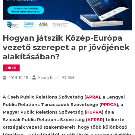
Hogyan játszik Közép-Európa
vezető szerepet a pr jövőjének
alakításában?
Hírek
2024-10-25
Károly Kiss
564
A Cseh Public Relations Szövetség (
APRA
), a Lengyel
Public Relations Tanácsadók Szövetsége (
PPRCA
), a
Magyar Public Relations Szövetség (
HuPRA
) és a
Szlovák Public Relations Szövetség (
APRSR
) felkérte
országaik vezető szakembereit, hogy több különböző
témában – a stratégiától az etikáig és a szakma jövőjéig