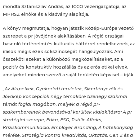
mondta Sztaniszláv András, az ICCO vezérigazgatója, az
MPRSZ elnöke és a kiadvány alapítója.
A könyv megmutatja, hogyan játszik Közép-Európa vezető
szerepet a pr jövőjének alakításában. A régió országai
hasonló történelmi és kulturális háttérrel rendelkeznek, az
írások mégis ezek sokszínűségét hangsúlyozzák. Ami
összeköti ezeket a különböző megközelítéseket, az a
pozitív és konstruktív hozzáállás és az erős etikai elvek,
amelyeket minden szerző a saját területén képvisel – írják.
„Az Alapelvek, Gyakorlati területek, Sikertényezők és
Jövőkép koncepciók négy témaköre tizenegy szakmai
témát foglal magában, melyek a régió pr-
szakembereinek bevonásával kerültek kialakításra: A pr
stratégiai szerepe, Etika, ESG, Public Affairs,
Kríziskommunikáció, Employer Branding, A hatékonyság
mérése, Stratégia kontra kreativitás, Oktatás, Gen Z és a