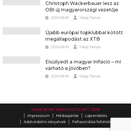
Christoph Wackerbauer lesz az
OBI új magyarországi vezetője
2026-08-09
Tokaji Tamás
Újabb európai topklubbal kötött
megállapodást az XTB
2026-08-09
Tokaji Tamás
Elsüllyedt a magyar infláció – mi
várható a jövőben?
2026-08-09
Tokaji Tamás
MADE BY RK-TEAM DIGITAL KFT. 2018
Impresszum
Médiaajánlat
Laprendelés
Adatvédelmi irányelvek
Felhasználási feltételek