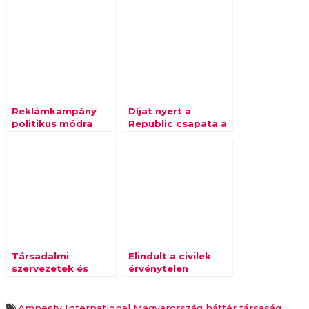
Reklámkampány
Díjat nyert a
politikus módra
Republic csapata a
Young Gloryn
Társadalmi
Elindult a civilek
szervezetek és
érvénytelen
médiacégek
népszavazásra
tiltakoznak a
buzdító kampánya
putyini ihletésű
Amnesty International Magyarország
háttér társaság