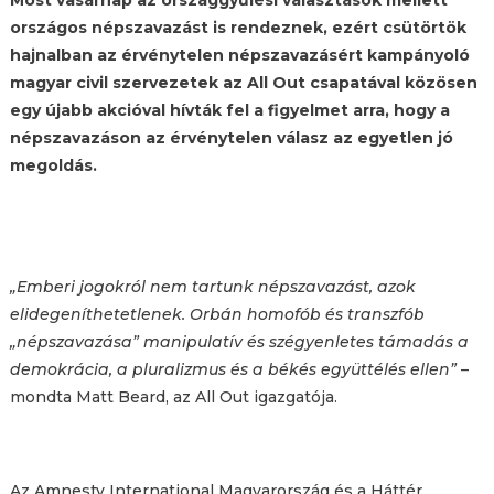
országos népszavazást is rendeznek, ezért csütörtök
hajnalban az érvénytelen népszavazásért kampányoló
magyar civil szervezetek az All Out csapatával közösen
egy újabb akcióval hívták fel a figyelmet arra, hogy a
népszavazáson az érvénytelen válasz az egyetlen jó
megoldás.
„Emberi jogokról nem tartunk népszavazást, azok
elidegeníthetetlenek. Orbán homofób és transzfób
„népszavazása” manipulatív és szégyenletes támadás a
demokrácia, a pluralizmus és a békés együttélés ellen”
–
mondta Matt Beard, az All Out igazgatója.
Az Amnesty International Magyarország és a Háttér