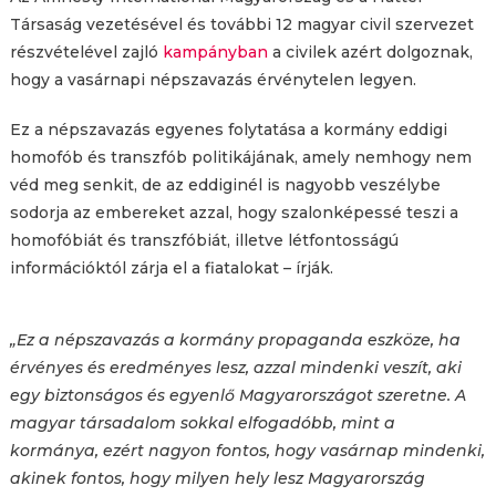
Társaság vezetésével és további 12 magyar civil szervezet
részvételével zajló
kampányban
a civilek azért dolgoznak,
hogy a vasárnapi népszavazás érvénytelen legyen.
Ez a népszavazás egyenes folytatása a kormány eddigi
homofób és transzfób politikájának, amely nemhogy nem
véd meg senkit, de az eddiginél is nagyobb veszélybe
sodorja az embereket azzal, hogy szalonképessé teszi a
homofóbiát és transzfóbiát, illetve létfontosságú
információktól zárja el a fiatalokat – írják.
„Ez a népszavazás a kormány propaganda eszköze, ha
érvényes és eredményes lesz, azzal mindenki veszít, aki
egy biztonságos és egyenlő Magyarországot szeretne. A
magyar társadalom sokkal elfogadóbb, mint a
kormánya, ezért nagyon fontos, hogy vasárnap mindenki,
akinek fontos, hogy milyen hely lesz Magyarország