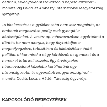
hétfőtől, érvénytelenül szavazzon a népszavazáson”
–
mondta Vig Dávid, az Amnesty International Magyarország
igazgatója.
„A kirekesztés és a gyűlölet soha nem lesz megoldás, az
emberek megosztása pedig csak gyengíti a
közösségünket. A vasárnapi népszavazáson egyértelmű a
döntés: ha nem akarjuk, hogy folytatódjon a
megbélyegzésre, tabusításra és kiközösítésre építő
politika, akkor mind a négy kérdésnél az igeneket és a
nemeket is be kell ikszelni. Egy érvénytelen
népszavazással közelebb kerülhetünk egy
biztonságosabb és egyenlőbb Magyarországhoz”
–
mondta Dudits Luca, a Háttér Társaság ügyvivője.
KAPCSOLÓDÓ BEJEGYZÉSEK