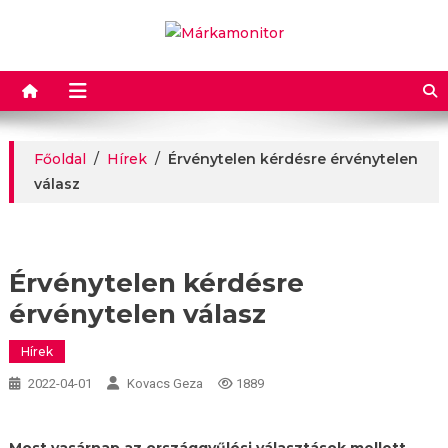
Márkamonitor
Főoldal
/
Hírek
/
Érvénytelen kérdésre érvénytelen
válasz
Érvénytelen kérdésre
érvénytelen válasz
Hírek
2022-04-01
Kovacs Geza
1889
Most vasárnap az országgyűlési választások mellett