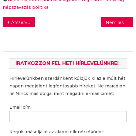
törvény ellen
népszavazás
politika
Bejegyzés
Átszervezik a Magyar Posta előfizetéses hírlapterjesztési területét, Kuthy Antal Gábor távozik
Nem lesz műanyagzacskó az Auchan üzleteiben
navigáció
IRATKOZZON FEL HETI HÍRLEVELÜNKRE!
Hírlevelünkben szerdánként küldjük ki az elmúlt hét
napon megjelent legfontosabb híreket. Ne maradjon
le! Nincs más dolga, mint megadni e-mail címét:
Email cím
Kérjük, másolja át az alábbi ellenőrzőkódot: