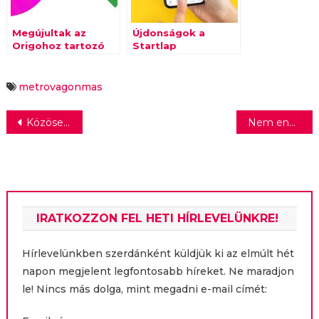
Megújultak az
Újdonságok a
Origohoz tartozó
Startlap
tévécsatornák
mobilverziójában
metrovagonmas
Bejegyzés
Közösen mutatkoznak be a V4-ek borai
Nem engedik el a cégüket az első tulajdonosok
navigáció
IRATKOZZON FEL HETI HÍRLEVELÜNKRE!
Hírlevelünkben szerdánként küldjük ki az elmúlt hét
napon megjelent legfontosabb híreket. Ne maradjon
le! Nincs más dolga, mint megadni e-mail címét: