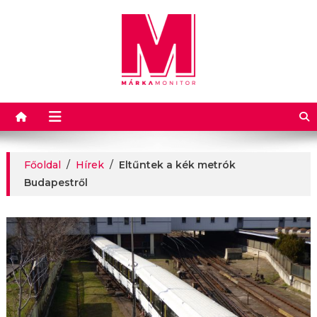
Márkamonitor
Főoldal
/
Hírek
/
Eltűntek a kék metrók
Budapestről