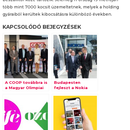
több mint 7000 kocsit üzemeltetnek, melyek a holding
gyáraiból kerültek kibocsátásra különböző években.
KAPCSOLÓDÓ BEJEGYZÉSEK
A COOP továbbra is
Budapesten
a Magyar Olimpiai
fejleszt a Nokia
Csapat támogatója