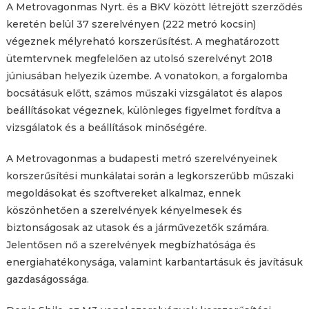
A Меtrovagonmas Nyrt. és a BKV között létrejött szerződés
keretén belül 37 szerelvényen (222 metró kocsin)
végeznek mélyreható korszerűsítést. A meghatározott
ütemtervnek megfelelően az utolsó szerelvényt 2018
júniusában helyezik üzembe. A vonatokon, a forgalomba
bocsátásuk előtt, számos műszaki vizsgálatot és alapos
beállításokat végeznek, különleges figyelmet fordítva a
vizsgálatok és a beállítások minőségére.
A Metrovagonmas a budapesti metró szerelvényeinek
korszerűsítési munkálatai során a legkorszerűbb műszaki
megoldásokat és szoftvereket alkalmaz, ennek
köszönhetően a szerelvények kényelmesek és
biztonságosak az utasok és a járművezetők számára.
Jelentősen nő a szerelvények megbízhatósága és
energiahatékonysága, valamint karbantartásuk és javításuk
gazdaságossága.