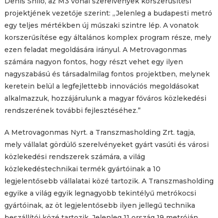
Denis Shilo, az M3 vonal szerelvények korszerűsítési
projektjének vezetője szerint: „Jelenleg a budapesti metró
egy teljes mértékben új műszaki szintre lép. A vonatok
korszerűsítése egy általános komplex program része, mely
ezen feladat megoldására irányul. A Metrovagonmas
számára nagyon fontos, hogy részt vehet egy ilyen
nagyszabású és társadalmilag fontos projektben, melynek
keretein belül a legfejlettebb innovációs megoldásokat
alkalmazzuk, hozzájárulunk a magyar főváros közlekedési
rendszerének további fejlesztéséhez.”
A Metrovagonmas Nyrt. a Transzmasholding Zrt. tagja,
mely vállalat gördülő szerelvényeket gyárt vasúti és városi
közlekedési rendszerek számára, a világ
közlekedéstechnikai termék gyártóinak a 10
legjelentősebb vállalatai közé tartozik. A Transzmasholding
egyike a világ egyik legnagyobb tekintélyű metrókocsi
gyártóinak, az öt legjelentősebb ilyen jellegű technika
beszállítói közé tartozik. Jelenleg 11 ország 19 metróján