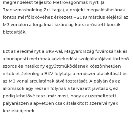
megrendelést teljesítő Меtrovagonmas Nyrt. (a
Transzmasholding Zrt. tagja), a projekt megvalósításának
fontos mérföldkövéhez érkezett – 2018 március elejétől az
M3 vonalon a forgalmat kizárólag korszerűsített kocsik
biztosítják.
Ezt az eredményt a BKV-val, Magyarország fővárosának és
a budapesti metrónak közlekedési szolgáltatójával történő
szoros és hatékony együttműködésnek köszönhetően
értük el. Jelenleg a BKV folytatja a rendszer átalakítását és
az M3 vonal arculatának átváltoztatását. A pályán és az
állomások egy részén folynak a tervezett javítások, ez
pedig lehetővé teszi már most, hogy az üzemeltetett
pályarészen alapvetően csak átalakított szerelvények
közlekedjenek.