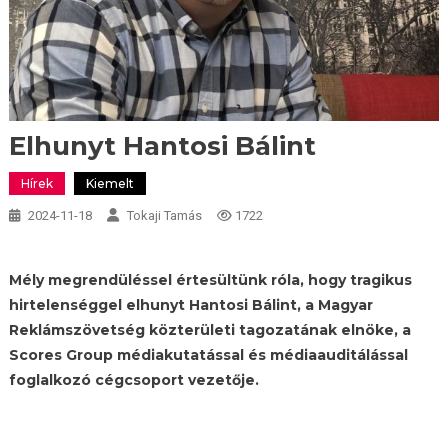
Elhunyt Hantosi Bálint
Hírek
Kiemelt
2024-11-18
Tokaji Tamás
1722
Mély megrendüléssel értesültünk róla, hogy tragikus
hirtelenséggel elhunyt Hantosi Bálint, a Magyar
Reklámszövetség közterületi tagozatának elnöke, a
Scores Group médiakutatással és médiaauditálással
foglalkozó cégcsoport vezetője.