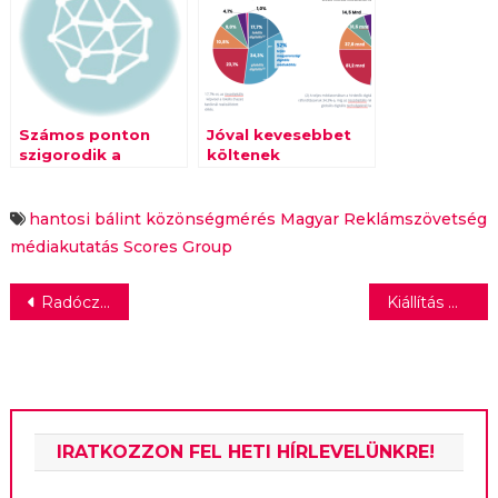
Reklámszövetség
2020-ban
Számos ponton
Jóval kevesebbet
szigorodik a
költenek
reklámetikai kódex
hirdetésekre az
árbevételük
arányában a
hantosi bálint
közönségmérés
Magyar Reklámszövetség
legnagyobb hazai
médiakutatás
Scores Group
cégek 2006 óta
Bejegyzés
Radóczy Katalin: „Magyarországon és a környező országokban is erősödni tudtak a nonsportcsartonáink”
Kiállítás mutatja be Az üvegcipő 100 éves történetét a Vígszínházban
navigáció
IRATKOZZON FEL HETI HÍRLEVELÜNKRE!