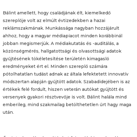
Bálint amellett, hogy családjának élt, kiemelkedő
szereplője volt az elmúlt évtizedekben a hazai
reklámszakmának. Munkássága nagyban hozzájárult
ahhoz, hogy a magyar médiapiacot minden korábbinál
jobban megismerjük. A médiakutatás és -auditálás, a
közönségmérés, hallgatottsági és olvasottsági adatok
gyűjtésének tökéletesítése területén kimagasló
eredményeket ért el. Minden szereplő számára
pótolhatatlan tudást adnak az általa lefektetett innovatív
módszertan alapján gyűjtött adatok. Szabadidejében is az
értékek felé fordult, hiszen veterán autókat gyűjtött és
versenyek gyakori résztvevője is volt. Bálint halála mind
emberileg, mind szakmailag betölthetetlen űrt hagy maga
után.