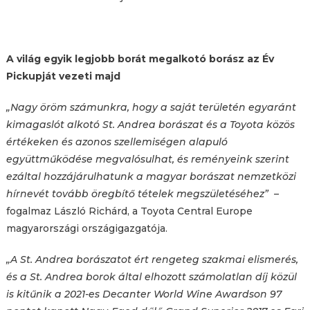
A világ egyik legjobb borát megalkotó borász az Év
Pickupját vezeti majd
„Nagy öröm számunkra, hogy a saját területén egyaránt
kimagaslót alkotó St. Andrea borászat és a Toyota közös
értékeken és azonos szellemiségen alapuló
együttműködése megvalósulhat, és reményeink szerint
ezáltal hozzájárulhatunk a magyar borászat nemzetközi
hírnevét tovább öregbítő tételek megszületéséhez”
–
fogalmaz László Richárd, a Toyota Central Europe
magyarországi országigazgatója.
„A St. Andrea borászatot ért rengeteg szakmai elismerés,
és a St. Andrea borok által elhozott számolatlan díj közül
is kitűnik a 2021-es Decanter World Wine Awardson 97