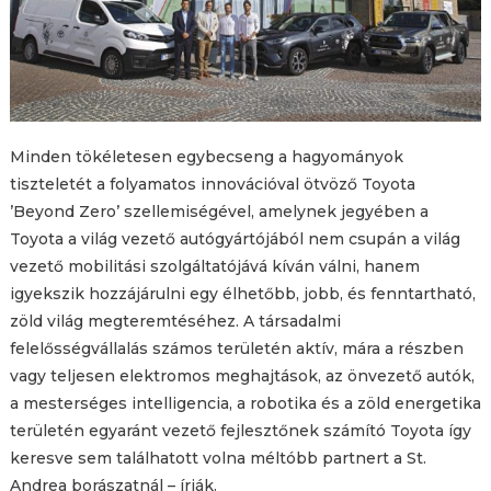
Minden tökéletesen egybecseng a hagyományok
tiszteletét a folyamatos innovációval ötvöző Toyota
’Beyond Zero’ szellemiségével, amelynek jegyében a
Toyota a világ vezető autógyártójából nem csupán a világ
vezető mobilitási szolgáltatójává kíván válni, hanem
igyekszik hozzájárulni egy élhetőbb, jobb, és fenntartható,
zöld világ megteremtéséhez. A társadalmi
felelősségvállalás számos területén aktív, mára a részben
vagy teljesen elektromos meghajtások, az önvezető autók,
a mesterséges intelligencia, a robotika és a zöld energetika
területén egyaránt vezető fejlesztőnek számító Toyota így
keresve sem találhatott volna méltóbb partnert a St.
Andrea borászatnál – írják.