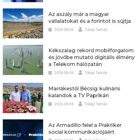
Az aszály már a magyar
vállalatokat és a forintot is sújtja
2026-08-06
Tokaji Tamás
Kékszalag: rekord mobilforgalom
és jövőbe mutató digitális élmény
a Telekom hálózatán
2026-08-06
Tokaji Tamás
Marrákestől Bécsig: kulináris
kalandok a TV Paprikán
2026-08-06
Tokaji Tamás
Az Armadillo felel a Praktiker
social kommunikációjáért