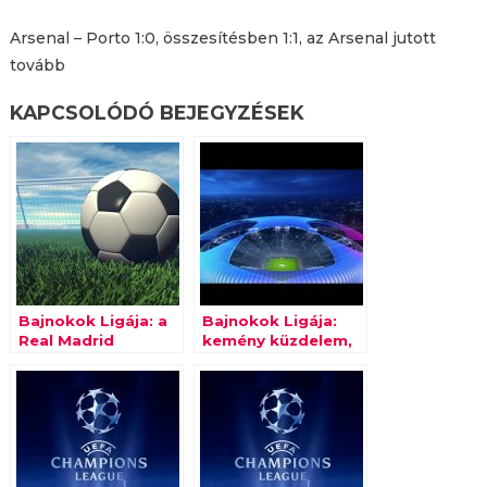
Arsenal – Porto 1:0, összesítésben 1:1, az Arsenal jutott
tovább
KAPCSOLÓDÓ BEJEGYZÉSEK
Bajnokok Ligája: a
Bajnokok Ligája:
Real Madrid
kemény küzdelem,
fordulatos
kevés gól a szerdai
meccsen nyert
játéknapon
Nápolyban