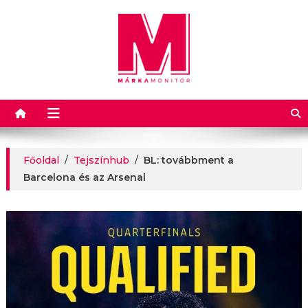
Márkamonitor
Főoldal
/
Tejszínhub
/
BL: továbbment a
Barcelona és az Arsenal