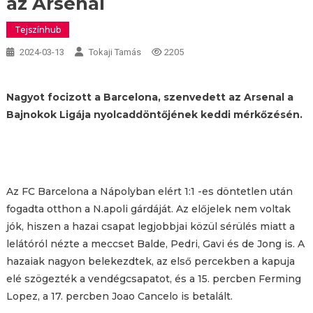
az Arsenal
Tejszínhub
2024-03-13
Tokaji Tamás
2205
Nagyot focizott a Barcelona, szenvedett az Arsenal a
Bajnokok Ligája nyolcaddöntőjének keddi mérkőzésén.
Az FC Barcelona a Nápolyban elért 1:1 -es döntetlen után
fogadta otthon a N.apoli gárdáját. Az előjelek nem voltak
jók, hiszen a hazai csapat legjobbjai közül sérülés miatt a
lelátóról nézte a meccset Balde, Pedri, Gavi és de Jong is. A
hazaiak nagyon belekezdtek, az első percekben a kapuja
elé szögezték a vendégcsapatot, és a 15. percben Ferming
Lopez, a 17. percben Joao Cancelo is betalált.