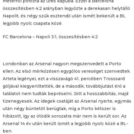
méterről pofozta az üres kapuba. Ezzel a Barcelona
összesítésben 4:2 arányban legyőzte a derekasan helytálló
Napolit, és négy szűk esztendő után ismét bekerült a BL
legjobb nyolc csapata közé.
FC Barcelona – Napoli 3:1, összesítésben 4:2
Londonban az Arsenal nagyon megszenvedett a Porto
ellen. Az első mérkőzésen egygólos vereséget szenvedtek
Arteta legényei, ezt a visszavágó 41. percében Trosssard
góljával kiegyenlítették, de a második, továbbjutást érő a
találatot nem tudták bepréselni. Jött a hosszabbítás, majd
tizenegyesek. Az idegek csatáját az Arsenal nyerte, egymás
után négy büntetőt berúgtak, míg a Porto kétszer is
hibázott, így az ötödik sorozatra már nem is került sor. Az
Arsenal 14 év után került ismét a legjobb nyolc közé a BL-
ben.