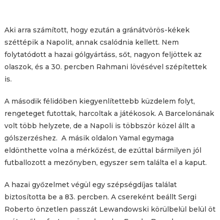
Aki arra számított, hogy ezután a gránátvörös-kékek
széttépik a Napolit, annak csalódnia kellett. Nem
folytatódott a hazai gólgyártáss, sőt, nagyon feljöttek az
olaszok, és a 30. percben Rahmani lövésével szépítettek
is.
A második félidőben kiegyenlítettebb küzdelem folyt,
rengeteget futottak, harcoltak a játékosok. A Barcelonának
volt több helyzete, de a Napoli is többször közel állt a
gólszerzéshez. A másik oldalon Yamal egymaga
eldönthette volna a mérkőzést, de ezúttal bármilyen jól
futballozott a mezőnyben, egyszer sem találta el a kaput.
A hazai győzelmet végül egy szépségdíjas találat
biztosította be a 83. percben. A csereként beállt Sergi
Roberto önzetlen passzát Lewandowski körülbelül belül öt