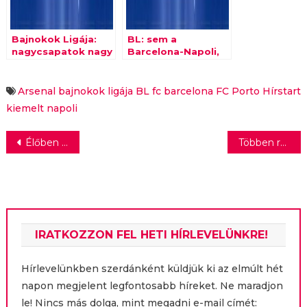
Bajnokok Ligája:
BL: sem a
nagycsapatok nagy
Barcelona-Napoli,
napja
sem az Arsenal-
Porto nem lefutott
meccs
Arsenal
bajnokok ligája
BL
fc barcelona
FC Porto
Hírstart
kiemelt
napoli
Bejegyzés
Élőben közvetíti a MATCH4 Marozsán Fábián összecsapását a spanyol Carlos Alcarazzal
Többen remélnek fizetésemelést, mint ahányan várhatóan kapni fognak
navigáció
IRATKOZZON FEL HETI HÍRLEVELÜNKRE!
Hírlevelünkben szerdánként küldjük ki az elmúlt hét
napon megjelent legfontosabb híreket. Ne maradjon
le! Nincs más dolga, mint megadni e-mail címét: