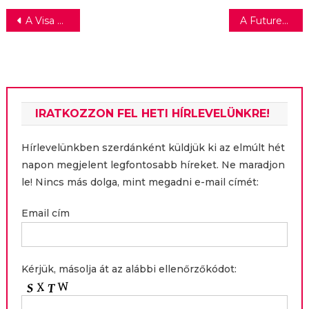
Bejegyzés
A Visa utazási élményt kínál
A Futureal a JLL-t és a CBRE-t bízta meg a Budapest ONE bérbeadásával
navigáció
IRATKOZZON FEL HETI HÍRLEVELÜNKRE!
Hírlevelünkben szerdánként küldjük ki az elmúlt hét
napon megjelent legfontosabb híreket. Ne maradjon
le! Nincs más dolga, mint megadni e-mail címét:
Email cím
Kérjük, másolja át az alábbi ellenőrzőkódot: