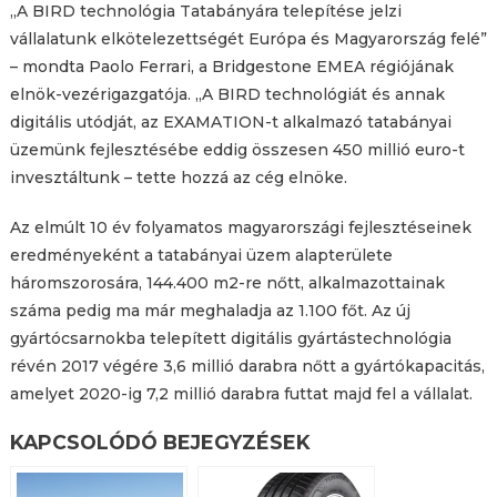
„A BIRD technológia Tatabányára telepítése jelzi
vállalatunk elkötelezettségét Európa és Magyarország felé”
– mondta Paolo Ferrari, a Bridgestone EMEA régiójának
elnök-vezérigazgatója. „A BIRD technológiát és annak
digitális utódját, az EXAMATION-t alkalmazó tatabányai
üzemünk fejlesztésébe eddig összesen 450 millió euro-t
invesztáltunk – tette hozzá az cég elnöke.
Az elmúlt 10 év folyamatos magyarországi fejlesztéseinek
eredményeként a tatabányai üzem alapterülete
háromszorosára, 144.400 m2-re nőtt, alkalmazottainak
száma pedig ma már meghaladja az 1.100 főt. Az új
gyártócsarnokba telepített digitális gyártástechnológia
révén 2017 végére 3,6 millió darabra nőtt a gyártókapacitás,
amelyet 2020-ig 7,2 millió darabra futtat majd fel a vállalat.
KAPCSOLÓDÓ BEJEGYZÉSEK