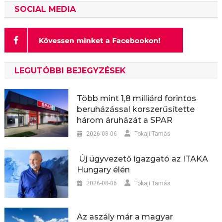
SOCIAL MEDIA
LEGUTÓBBI BEJEGYZÉSEK
Több mint 1,8 milliárd forintos
beruházással korszerűsítette
három áruházát a SPAR
2026-08-06
Tokaji Tamás
Új ügyvezető igazgató az ITAKA
Hungary élén
2026-08-06
Tokaji Tamás
Az aszály már a magyar