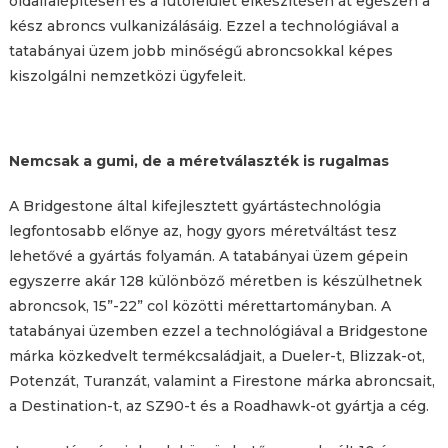
oldalfalépítésen és a futófelület elkészítésén át egészen a
kész abroncs vulkanizálásáig. Ezzel a technológiával a
tatabányai üzem jobb minőségű abroncsokkal képes
kiszolgálni nemzetközi ügyfeleit.
Nemcsak a gumi, de a méretválaszték is rugalmas
A Bridgestone által kifejlesztett gyártástechnológia
legfontosabb előnye az, hogy gyors méretváltást tesz
lehetővé a gyártás folyamán. A tatabányai üzem gépein
egyszerre akár 128 különböző méretben is készülhetnek
abroncsok, 15”-22” col közötti mérettartományban. A
tatabányai üzemben ezzel a technológiával a Bridgestone
márka közkedvelt termékcsaládjait, a Dueler-t, Blizzak-ot,
Potenzát, Turanzát, valamint a Firestone márka abroncsait,
a Destination-t, az SZ90-t és a Roadhawk-ot gyártja a cég.