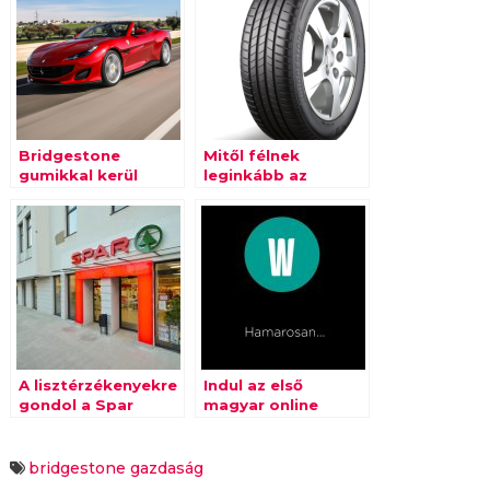
Bridgestone
Mitől félnek
gumikkal kerül
leginkább az
forgalomba a
autósok?
Ferrari Portofino
A lisztérzékenyekre
Indul az első
gondol a Spar
magyar online
streaming csatorna
bridgestone
gazdaság