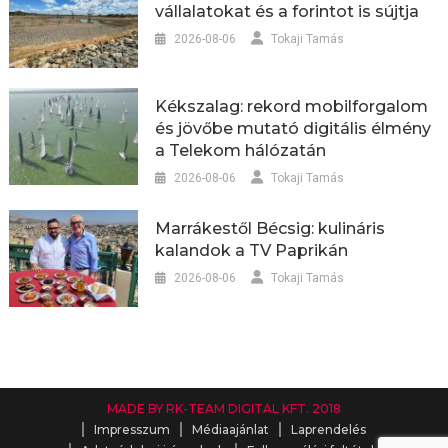
vállalatokat és a forintot is sújtja
2026-08-06
Tokaji Tamás
Kékszalag: rekord mobilforgalom
és jövőbe mutató digitális élmény
a Telekom hálózatán
2026-08-06
Tokaji Tamás
Marrákestől Bécsig: kulináris
kalandok a TV Paprikán
2026-08-06
Tokaji Tamás
MADE BY RK-TEAM DIGITAL KFT. 2018
Impresszum
Médiaajánlat
Laprendelés