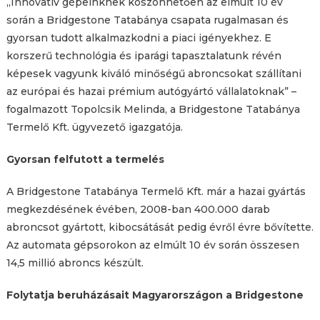
„Innovatív gépeinknek köszönhetően az elmúlt 10 év
során a Bridgestone Tatabánya csapata rugalmasan és
gyorsan tudott alkalmazkodni a piaci igényekhez. E
korszerű technológia és iparági tapasztalatunk révén
képesek vagyunk kiváló minőségű abroncsokat szállítani
az európai és hazai prémium autógyártó vállalatoknak” –
fogalmazott Topolcsik Melinda, a Bridgestone Tatabánya
Termelő Kft. ügyvezető igazgatója.
Gyorsan felfutott a termelés
A Bridgestone Tatabánya Termelő Kft. már a hazai gyártás
megkezdésének évében, 2008-ban 400.000 darab
abroncsot gyártott, kibocsátását pedig évről évre bővítette.
Az automata gépsorokon az elmúlt 10 év során összesen
14,5 millió abroncs készült.
Folytatja beruházásait Magyarországon a Bridgestone