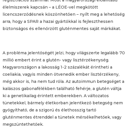
élelmiszerek kapcsán – a LÉOE-vel megkötött
licencszerződésnek köszönhetően – nyílt meg a lehetőség
arra, hogy a SPAR a hazai gyártókkal is fejleszthessen
biztonságos és ellenőrzött gluténmentes saját márkákat.
A probléma jelentőségét jelzi, hogy világszerte legalább 70
millió embert érint a glutén- vagy lisztérzékenység.
Magyarországon a lakosság 1-2 százalékát érintheti a
coeliakia, vagyis minden ötvenedik ember lisztérzékeny,
még akkor is, ha nem tud róla. Az autoimmun betegséget a
kalászos gabonafélékben található fehérje, a glutén váltja
ki a genetikailag érintett emberekben. A változatos
tünetekkel, bármely életkorban jelentkező betegség nem
gyógyítható, de a szigorú és élethosszig tartó
gluténmentes étrenddel a tünetek mérsékelhetőek, vagy
megszüntethetőek.