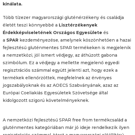
kínálata.
Több tízezer magyarországi gluténérzékeny és családja
életét teszi könnyebbé a
Lisztérzékenyek
Érdekképviseletének Országos Egyesülete
és
a
SPAR
kezdeményezése, amelynek köszönhetően a hazai
fejlesztésű gluténmentes SPAR termékeken is megjelenik
a nemzetközi, jól ismert védjegy, az áthúzott gabona
szimbólum. Ez a védjegy a mellette megjelenő egyedi
regisztrációs számmal együtt jelenti azt, hogy ezek a
termékek ellenőrzöttek, megfelelnek az érvényes
jogszabályoknak és az AOECS Szabványának, azaz az
Európai Coeliakiás Egyesületek Szövetsége által
kidolgozott szigorú követelményeknek.
A nemzetközi fejlesztésű SPAR free from termékcsalád a
gluténmentes kategóriában már jó ideje rendelkezik ilyen
regisztrációs számmal. Most a magyarországi előállítású