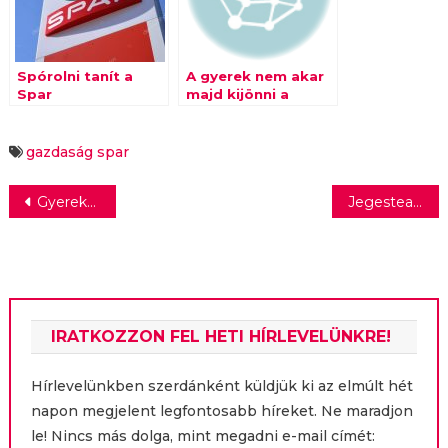
Spórolni tanít a
A gyerek nem akar
Spar
majd kijönni a
SPAR-ból
gazdaság
spar
Bejegyzés
Gyereknap helyett gyerekhét
Jegestea másképpen
navigáció
IRATKOZZON FEL HETI HÍRLEVELÜNKRE!
Hírlevelünkben szerdánként küldjük ki az elmúlt hét
napon megjelent legfontosabb híreket. Ne maradjon
le! Nincs más dolga, mint megadni e-mail címét: