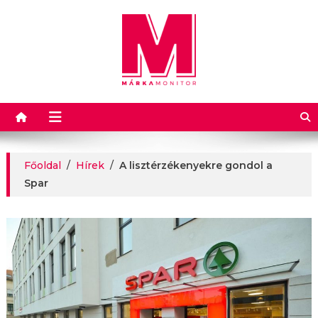
Márkamonitor
Főoldal
/
Hírek
/
A lisztérzékenyekre gondol a
Spar