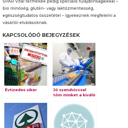
SPAR Vital termékek pedig speciális tulajdonságaikkal –
bio minőség, glutén- vagy laktózmentesség,
egészségtudatos összetétel – igyekeznek megfelelni a
vásárlói elvárásoknak.
KAPCSOLÓDÓ BEJEGYZÉSEK
Évtizedes siker
Jó szendviccsel
töm minket a kiváló
évet záró SPAR