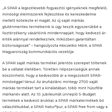
„A SPAR a legszélesebb fogyasztói igényeknek megfelelő,
minőségi élelmiszerek fejlesztése és kereskedelme
mellett kötelezte el magát. Az új saját márkás
gluténmentes termékeink is úgy teszik egyszerűbbé a
lisztérzékeny vásárlóink mindennapjait, hogy kedvező ár-
érték aránnyal rendelkeznek, miközben garantáltan
biztonságosak” – hangsúlyozta
Maczelka Márk
, a SPAR
Magyarország kommunikációs vezetője.
A SPAR saját márkás termékei jelentős szerepet töltenek
be a vállalat életében. Töretlen népszerűségük annak
köszönhető, hogy a kedvezőbb ár a megszokott SPAR-
minőséggel társul. Az áruházlánc mintegy 2700 saját
márkás terméket tart a kínálatában, több mint húszféle
márkanév alatt. Az 10. jubileumát ünneplő S-Budget
termékek a kedvező árukkal, a SPAR márkatermékek bő
választékukkal, a SPAR Natur*pur, a SPAR free from vagy a