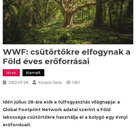
WWF: csütörtökre elfogynak a
Föld éves erőforrásai
Hírek
Kiemelt
2022-07-28
Kovacs Geza
1061
Idén július 28-ára esik a túlfogyasztás világnapja: a
Global Footprint Network adatai szerint a Föld
lakossága csütörtökre használja el a bolygó egy évnyi
erőforrásait.