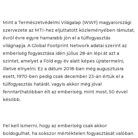
Mint a Természetvédelmi Világalap (WWF) magyarországi
szervezete az MTI-hez eljuttatott közleményében rámutat,
évről évre egyre hamarabb jön el a túlfogyasztás
világnapja. A Global Footprint Network adatai szerint az
emberiség fogyasztása idén július 28-án lépi át azt a
szintet, amelyet a Föld egy év alatt képes újratermelni,
illetve elnyelni. Ez a dátum 2018-ban még augusztusra
esett, 1970-ben pedig csak december 23-án értük el a
túlfogyasztás határát, vagyis akkor még jóval
fenntarthatóbban élt az emberiség, mint most, 50 évvel
később.
Fel kell ismerni, hogy az emberiség csak akkor
boldogulhat, ha sokszor mértéktelen fogyasztását valóban