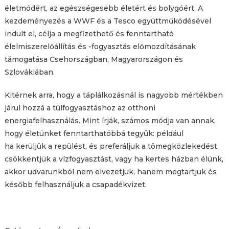
életmódért, az egészségesebb életért és bolygóért. A
kezdeményezés a WWF és a Tesco együttműködésével
indult el, célja a megfizethető és fenntartható
élelmiszerelőállítás és -fogyasztás előmozdításának
támogatása Csehországban, Magyarországon és
Szlovákiában.
Kitérnek arra, hogy a táplálkozásnál is nagyobb mértékben
járul hozzá a túlfogyasztáshoz az otthoni
energiafelhasználás. Mint írják, számos módja van annak,
hogy életünket fenntarthatóbbá tegyük: például
ha kerüljük a repülést, és preferáljuk a tömegközlekedést,
csökkentjük a vízfogyasztást, vagy ha kertes házban élünk,
akkor udvarunkból nem elvezetjük, hanem megtartjuk és
később felhasználjuk a csapadékvizet.