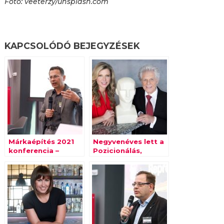
Fotó: veeterzy/unsplash.com
KAPCSOLÓDÓ BEJEGYZÉSEK
Márkaépítés 2021
Negyvenéves lett a
konferencia –
Pozicionálás,
Purebl György:
minden idők
Tízezer év evolúciós
legjobb
szempontból kevés
marketingkönyve