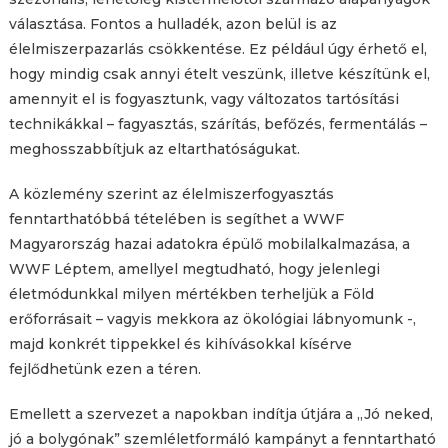
választása. Fontos a hulladék, azon belül is az
élelmiszerpazarlás csökkentése. Ez például úgy érhető el,
hogy mindig csak annyi ételt veszünk, illetve készítünk el,
amennyit el is fogyasztunk, vagy változatos tartósítási
technikákkal – fagyasztás, szárítás, befőzés, fermentálás –
meghosszabbítjuk az eltarthatóságukat.
A közlemény szerint az élelmiszerfogyasztás
fenntarthatóbbá tételében is segíthet a WWF
Magyarország hazai adatokra épülő mobilalkalmazása, a
WWF Léptem, amellyel megtudható, hogy jelenlegi
életmódunkkal milyen mértékben terheljük a Föld
erőforrásait – vagyis mekkora az ökológiai lábnyomunk -,
majd konkrét tippekkel és kihívásokkal kísérve
fejlődhetünk ezen a téren.
Emellett a szervezet a napokban indítja útjára a „Jó neked,
jó a bolygónak” szemléletformáló kampányt a fenntartható