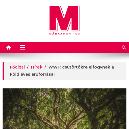
Márkamonitor
Főoldal
/
Hírek
/
WWF: csütörtökre elfogynak a
Föld éves erőforrásai