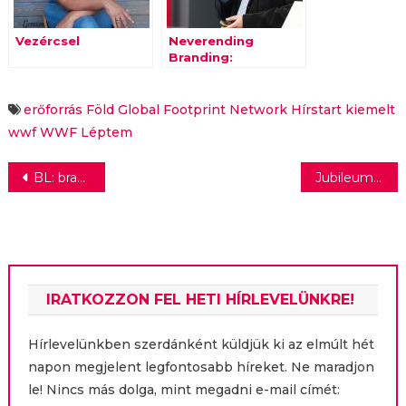
Vezércsel
Neverending
Branding:
Szemléletváltás
után léptékváltás –
Bódis Gábor
erőforrás
Föld
Global Footprint Network
Hírstart kiemelt
előadása a
wwf
WWF Léptem
Márkaépítés 2022
konferencián
Bejegyzés
BL: bravúros Fradi-győzelem Pozsonyban
Jubileumi versenyét indítja a hétvégén a Tiszai PET Kupa
navigáció
IRATKOZZON FEL HETI HÍRLEVELÜNKRE!
Hírlevelünkben szerdánként küldjük ki az elmúlt hét
napon megjelent legfontosabb híreket. Ne maradjon
le! Nincs más dolga, mint megadni e-mail címét: