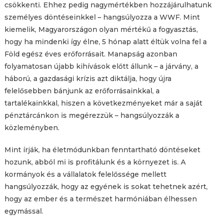
csökkenti. Ehhez pedig nagymértékben hozzájárulhatunk
személyes döntéseinkkel – hangsúlyozza a WWF. Mint
kiemelik, Magyarországon olyan mértékű a fogyasztás,
hogy ha mindenki így élne, 5 hónap alatt éltük volna fel a
Föld egész éves erőforrásait. Manapság azonban
folyamatosan újabb kihívások előtt állunk – a járvány, a
háború, a gazdasági krízis azt diktálja, hogy újra
felelősebben bánjunk az erőforrásainkkal, a
tartalékainkkal, hiszen a következményeket már a saját
pénztárcánkon is megérezzük – hangsúlyozzák a
közleményben.
Mint írják, ha életmódunkban fenntartható döntéseket
hozunk, abból mi is profitálunk és a környezet is. A
kormányok és a vállalatok felelőssége mellett
hangsúlyozzák, hogy az egyének is sokat tehetnek azért,
hogy az ember és a természet harmóniában élhessen
egymással.