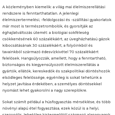
A közleményben kiemelik: a világ mai élelmiszerellátási
rendszere is fenntarthatatlan. A jelenlegi
élelmiszertermelési, -feldolgozási és -szállítási gyakorlatok
már most is természetrombolók, és gyorsítják az
éghajlatváltozás ütemét: a biológiai sokféleség
csökkenésének 60 százalékáért, az üvegházhatású gázok
kibocsátásának 30 százalékáért, a folyóinkból és
tavainkból származó édesvízkivétel 70 százalékáért
felelősek. Hangsúlyozzák, amellett, hogy a fenntartható,
biztonságos és kiegyensúlyozott élelmiszerellátás a
gyártók, ellátók, kereskedők és szakpolitikai döntéshozók
elsődleges felelőssége, egyénileg is sokat tehetünk a
helyzet javítása érdekében, a személyes döntésekkel
nyomást lehet gyakorolni a nagy szereplőkre.
Sokat számít például a húsfogyasztás mérséklése, és több
növényi alapú étel fogyasztása, ezek közül is a helyi,
szezonális, lehetőleg kistermelőtől származó alapanyagok