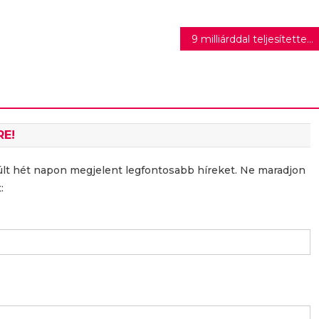
emberek
9 milliárddal teljesítette tervét a Szentkirályi
RE!
últ hét napon megjelent legfontosabb híreket. Ne maradjon
: