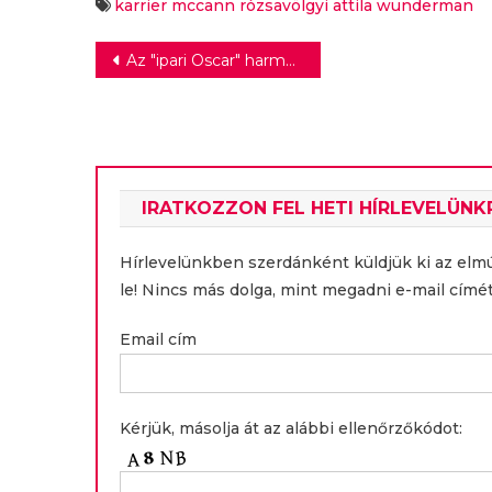
karrier
mccann
rózsavölgyi attila
wunderman
Bejegyzés
Az ″ipari Oscar″ harmadik fokozatát is elnyerte a Tetra Pak
navigáció
IRATKOZZON FEL HETI HÍRLEVELÜNK
Hírlevelünkben szerdánként küldjük ki az elm
le! Nincs más dolga, mint megadni e-mail címét
Email cím
Kérjük, másolja át az alábbi ellenőrzőkódot: