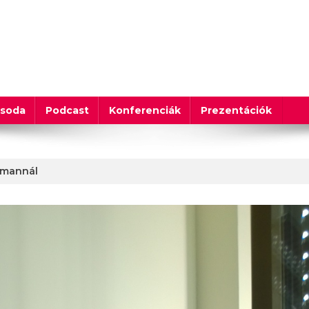
csoda
Podcast
Konferenciák
Prezentációk
rmannál