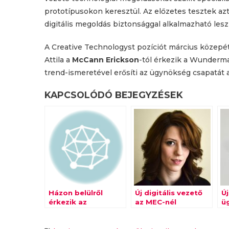
prototípusokon keresztül. Az előzetes tesztek azt
digitális megoldás biztonsággal alkalmazható lesz
A Creative Technologyst pozíciót március közepé
Attila a
McCann Erickson
-tól érkezik a Wunderma
trend-ismeretével erősíti az ügynökség csapatát a
KAPCSOLÓDÓ BEJEGYZÉSEK
Házon belülről
Új digitális vezető
Ú
érkezik az
az MEC-nél
ü
Avantgarde új PR
F
igazgatója