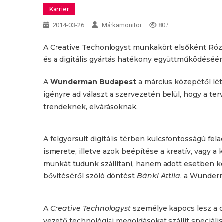
Karrier
2014-03-26
Márkamonitor
807
A Creative Techonlogyst munkakört elsőként Rózsav
és a digitális gyártás hatékony együttműködéséért
A
Wunderman Budapest
a március közepétől lé
igényre ad választ a szervezetén belül, hogy a te
trendeknek, elvárásoknak.
A felgyorsult digitális térben kulcsfontosságú fel
ismerete, illetve azok beépítése a kreatív, vagy
munkát tudunk szállítani, hanem adott esetben kö
bővítéséről szóló döntést
Bánki Attila
, a Wunderm
A
Creative Technologyst
személye kapocs lesz a di
vezető technológiai megoldásokat szállít speciáli