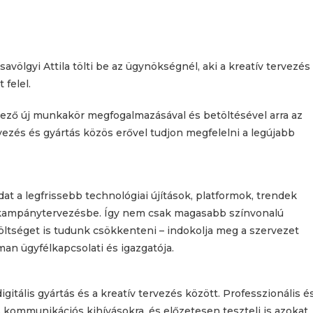
ölgyi Attila tölti be az ügynökségnél, aki a kreatív tervezés
 felel.
tező új munkakör megfogalmazásával és betöltésével arra az
rvezés és gyártás közös erővel tudjon megfelelni a legújabb
adat a legfrissebb technológiai újítások, platformok, trendek
 a kampánytervezésbe. Így nem csak magasabb színvonalú
ltséget is tudunk csökkenteni – indokolja meg a szervezet
an ügyfélkapcsolati és igazgatója.
gitális gyártás és a kreatív tervezés között. Professzionális é
s kommunikációs kihívásokra, és előzetesen teszteli is azokat