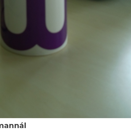
mannál