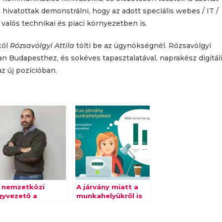
 hivatottak demonstrálni, hogy az adott speciális webes / IT /
 valós technikai és piaci környezetben is.
től
Rózsavölgyi Attila
tölti be az ügynökségnél. Rózsavölgyi
n Budapesthez, és sokéves tapasztalatával, naprakész digitál
z új pozícióban.
j nemzetközi
A járvány miatt a
gyvezető a
munkahelyükről is
orestView-nál
máshogy
gondolkodnak az