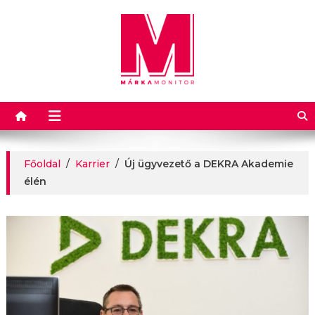
Márkamonitor
Főoldal
/
Karrier
/
Új ügyvezető a DEKRA Akademie
élén