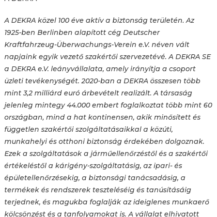
A DEKRA közel 100 éve aktív a biztonság területén. Az
1925-ben Berlinben alapított cég Deutscher
Kraftfahrzeug-Überwachungs-Verein e.V. néven vált
napjaink egyik vezető szakértői szervezetévé. A DEKRA SE
a DEKRA e.V. leányvállalata, amely irányítja a csoport
üzleti tevékenységét. 2020-ban a DEKRA összesen több
mint 3,2 milliárd euró árbevételt realizált. A társaság
jelenleg mintegy 44.000 embert foglalkoztat több mint 60
országban, mind a hat kontinensen, akik minősített és
független szakértői szolgáltatásaikkal a közúti,
munkahelyi és otthoni biztonság érdekében dolgoznak.
Ezek a szolgáltatások a járműellenőrzéstől és a szakértői
értékeléstől a kárigény-szolgáltatásig, az ipari- és
épületellenőrzésekig, a biztonsági tanácsadásig, a
termékek és rendszerek teszteléséig és tanúsításáig
terjednek, és magukba foglalják az ideiglenes munkaerő
kölcsönzést és a tanfolyamokat is. A vállalat elhivatott