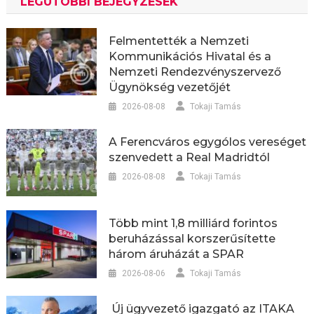
LEGUTÓBBI BEJEGYZÉSEK
Felmentették a Nemzeti
Kommunikációs Hivatal és a
Nemzeti Rendezvényszervező
Ügynökség vezetőjét
2026-08-08
Tokaji Tamás
A Ferencváros egygólos vereséget
szenvedett a Real Madridtól
2026-08-08
Tokaji Tamás
Több mint 1,8 milliárd forintos
beruházással korszerűsítette
három áruházát a SPAR
2026-08-06
Tokaji Tamás
Új ügyvezető igazgató az ITAKA