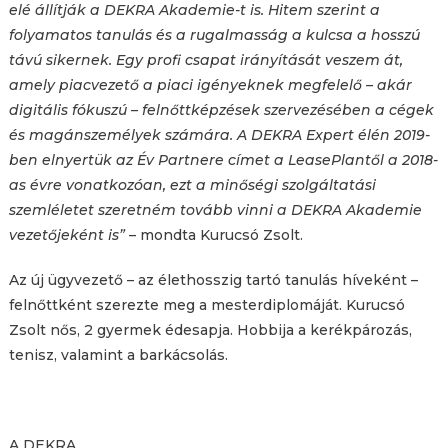
elé állítják a DEKRA Akademie-t is. Hitem szerint a
folyamatos tanulás és a rugalmasság a kulcsa a hosszú
távú sikernek. Egy profi csapat irányítását veszem át,
amely piacvezető a piaci igényeknek megfelelő – akár
digitális fókuszú – felnőttképzések szervezésében a cégek
és magánszemélyek számára. A DEKRA Expert élén 2019-
ben elnyertük az Év Partnere címet a LeasePlantől a 2018-
as évre vonatkozóan, ezt a minőségi szolgáltatási
szemléletet szeretném tovább vinni a DEKRA Akademie
vezetőjeként is”
– mondta Kurucsó Zsolt.
Az új ügyvezető – az élethosszig tartó tanulás híveként –
felnőttként szerezte meg a mesterdiplomáját. Kurucsó
Zsolt nős, 2 gyermek édesapja. Hobbija a kerékpározás,
tenisz, valamint a barkácsolás.
A DEKRA