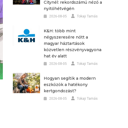
Citynél: rekordszámú néző a
nyitóhétvégén
2026-08-05
Tokaji Tamás
K&H: több mint
négyszeresére nőtt a
magyar háztartások
közvetlen részvényvagyona
hat év alatt
2026-08-05
Tokaji Tamás
Hogyan segítik a modern
eszközök a hatékony
kertgondozást?
2026-08-05
Tokaji Tamás