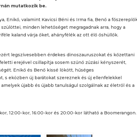
rnán mutatkozik be.
a, Enikő, valamint Kavicsi Béni és Irma fia, Benő a főszereplők
ió szülöttei, minden lehetőséget megragadnak arra, hogy a
éle kaland várja őket, ahányfélék az ott élő őshüllők.
s ezért legszívesebben érdekes dinoszauruszokat és kőzettani
tti erejével csillapítja sosem szűnő zúzási kényszerét,
égét. Enikő és Benő kissé lökött, hűséges
nt, s eközben új barátokat szereznek és új ellenfelekkel
melyek újabb és újabb tanulságul szolgálnak az életről és a
or, 12:00-kor, 16:00-kor és 20:00-kor látható a Boomerangon.