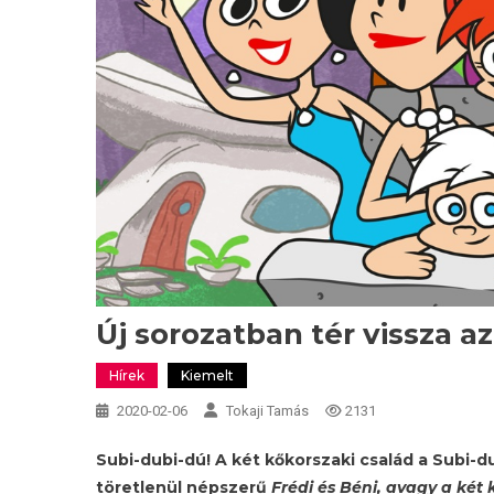
Új sorozatban tér vissza a
Hírek
Kiemelt
2020-02-06
Tokaji Tamás
2131
Subi-dubi-dú! A két kőkorszaki család a Subi-du
töretlenül népszerű
Frédi és Béni, avagy a két 