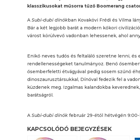
klasszikusokat műsorra tűző Boomerang csato
A
Subi-dubi dínók
ban Kovakövi Frédi és Vilma lány
Bár a két legjobb barát a modern kőkori civilizác
várost körülvevő vadonban lehessenek, ahol annyif
Enikő neves tudós és feltaláló szeretne lenni, é
rendellenességeket tanulmányoz. Benő ősemberfele
ősemberfeletti étvágyával pedig sosem szűnő éhs
dinoszaurusztársukkal, Dínóval fedezik fel a vado
küzdenek meg. Izgalmas kalandokba keverednek, a
barátságról.
A
Subi-dubi dínók
február 29-étől hétvégén 9:00-k
KAPCSOLÓDÓ BEJEGYZÉSEK