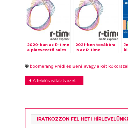
2020-ban az R-time
2021-ben továbbra
Je
a piacvezető sales
is az R-time
ki
house
értékesíti a
ö
WarnerMedia
csatornáit
boomerang
Frédi és Béni_avagy a két kőkorszak
Bejegyzés
A felelős vállalatvezetés 5 eleme – A Világgazdasági Fórum és az Accenture közös tanulmánya­
navigáció
IRATKOZZON FEL HETI HÍRLEVELÜNK