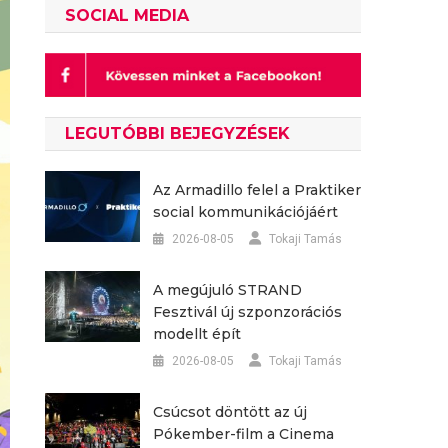
SOCIAL MEDIA
LEGUTÓBBI BEJEGYZÉSEK
Az Armadillo felel a Praktiker
social kommunikációjáért
2026-08-05
Tokaji Tamás
A megújuló STRAND
Fesztivál új szponzorációs
modellt épít
2026-08-05
Tokaji Tamás
Csúcsot döntött az új
Pókember-film a Cinema