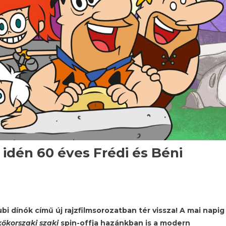
z idén 60 éves Frédi és Béni
bi dínók című új rajzfilmsorozatban tér vissza! A mai napig
kőkorszaki szaki
spin-offja hazánkban is a modern