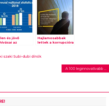
len és jövő
Hajlamosabbak
hívásai az
lettek a korrupcióra
nszabályozásban
a munkavállalók az
egészségügyi
veszélyhelyzet óta
i szaki
Subi-dubi dínók
A 100 leginnovatívabb kezdeményezés közé választották a K&H pénzügyi edukációs programját
RE!