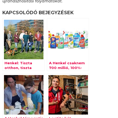
újrahasznosítási folyamatokat.
KAPCSOLÓDÓ BEJEGYZÉSEK
Henkel: Tiszta
A Henkel csaknem
otthon, tiszta
700 millió, 100%-
bolygó!
ban
újrahasznosított
műanyagból készült
flakont dobott
piacra Európában