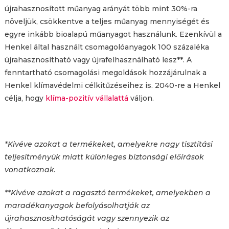
újrahasznosított műanyag arányát több mint 30%-ra
növeljük, csökkentve a teljes műanyag mennyiségét és
egyre inkább bioalapú műanyagot használunk. Ezenkívül a
Henkel által használt csomagolóanyagok 100 százaléka
újrahasznosítható vagy újrafelhasználható lesz**. A
fenntartható csomagolási megoldások hozzájárulnak a
Henkel klímavédelmi célkitűzéseihez is. 2040-re a Henkel
célja, hogy
klíma-pozitív vállalattá
váljon.
*Kivéve azokat a termékeket, amelyekre nagy tisztítási
teljesítményük miatt különleges biztonsági előírások
vonatkoznak.
**Kivéve azokat a ragasztó termékeket, amelyekben a
maradékanyagok befolyásolhatják az
újrahasznosíthatóságát vagy szennyezik az