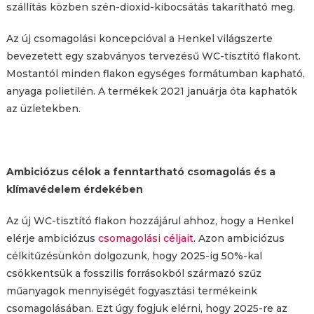
szállítás közben szén-dioxid-kibocsátás takarítható meg.
Az új csomagolási koncepcióval a Henkel világszerte
bevezetett egy szabványos tervezésű WC-tisztító flakont.
Mostantól minden flakon egységes formátumban kapható,
anyaga polietilén. A termékek 2021 januárja óta kaphatók
az üzletekben.
Ambiciózus célok a fenntartható csomagolás és a
klímavédelem érdekében
Az új WC-tisztító flakon hozzájárul ahhoz, hogy a Henkel
elérje ambiciózus
csomagolási céljait
. Azon ambiciózus
célkitűzésünkön dolgozunk, hogy 2025-ig 50%-kal
csökkentsük a fosszilis forrásokból származó szűz
műanyagok mennyiségét fogyasztási termékeink
csomagolásában. Ezt úgy fogjuk elérni, hogy 2025-re az