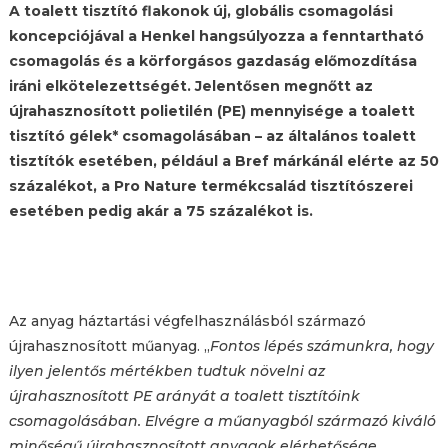
A toalett tisztító flakonok új, globális csomagolási
koncepciójával a Henkel hangsúlyozza a fenntartható
csomagolás és a körforgásos gazdaság előmozdítása
iráni elkötelezettségét. Jelentősen megnőtt az
újrahasznosított polietilén (PE) mennyisége a toalett
tisztító gélek* csomagolásában – az általános toalett
tisztítók esetében, például a Bref márkánál elérte az 50
százalékot, a Pro Nature termékcsalád tisztítószerei
esetében pedig akár a 75 százalékot is.
Az anyag háztartási végfelhasználásból származó
újrahasznosított műanyag. „
Fontos lépés számunkra, hogy
ilyen jelentős mértékben tudtuk növelni az
újrahasznosított PE arányát a toalett tisztítóink
csomagolásában. Elvégre a műanyagból származó kiváló
minőségű újrahasznosított anyagok elérhetősége