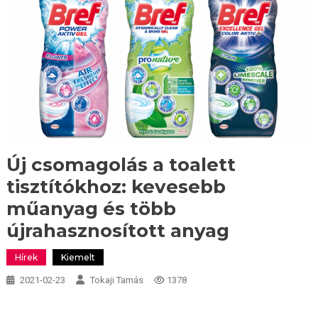
Új csomagolás a toalett
tisztítókhoz: kevesebb
műanyag és több
újrahasznosított anyag
Hírek
Kiemelt
2021-02-23
Tokaji Tamás
1378