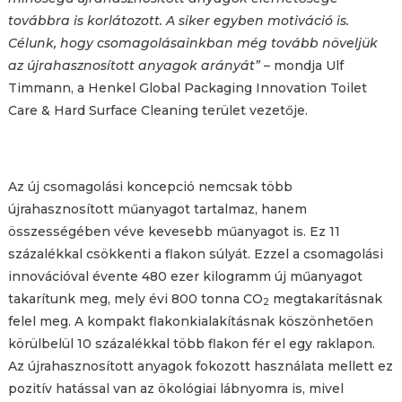
továbbra is korlátozott. A siker egyben motiváció is.
Célunk, hogy csomagolásainkban még tovább növeljük
az újrahasznosított anyagok arányát”
– mondja Ulf
Timmann, a Henkel Global Packaging Innovation Toilet
Care & Hard Surface Cleaning terület vezetője.
Az új csomagolási koncepció nemcsak több
újrahasznosított műanyagot tartalmaz, hanem
összességében véve kevesebb műanyagot is. Ez 11
százalékkal csökkenti a flakon súlyát. Ezzel a csomagolási
innovációval évente 480 ezer kilogramm új műanyagot
takarítunk meg, mely évi 800 tonna CO
megtakarításnak
2
felel meg. A kompakt flakonkialakításnak köszönhetően
körülbelül 10 százalékkal több flakon fér el egy raklapon.
Az újrahasznosított anyagok fokozott használata mellett ez
pozitív hatással van az ökológiai lábnyomra is, mivel