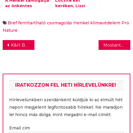
A Henkel támogatja
Loctite két
az önkéntes
keréken, Liszi
tevékenységet
Attilával
Bref
fenntartható csomagolás
Henkel
klímavédelem
Pro
Nature
Bejegyzés
K&H Bank: a számlanyitás is olyan egyszerűvé válik, mint egy szelfi
Mostantól a mobilszámlánkra is vásárolhatunk vonaljegyet, bérletet a Telenornál
navigáció
IRATKOZZON FEL HETI HÍRLEVELÜNKRE!
Hírlevelünkben szerdánként küldjük ki az elmúlt hét
napon megjelent legfontosabb híreket. Ne maradjon
le! Nincs más dolga, mint megadni e-mail címét:
Email cím