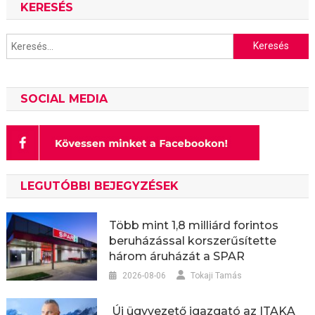
KERESÉS
Keresés:
SOCIAL MEDIA
LEGUTÓBBI BEJEGYZÉSEK
Több mint 1,8 milliárd forintos
beruházással korszerűsítette
három áruházát a SPAR
2026-08-06
Tokaji Tamás
Új ügyvezető igazgató az ITAKA