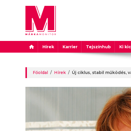
Márkamonitor
Hírek
Karrier
Tejszínhub
Ki ki
Főoldal
/
Hírek
/
Új ciklus, stabil működés, 