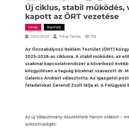
Új ciklus, stabil működés, 
kapott az ÖRT vezetése
Hírek
Kiemelt
2025-05-29
Tokaji Tamás
703
Az Önszabályozó Reklám Testület (ÖRT) közgy
2025–2028-as ciklusra. A stabil működés, az et
szakmai kapcsolatrendszer a következő években
közgyűlésen a tagság bizalmat szavazott dr. M
Galavics Andrást választotta. Az igazgatói pozíc
feladatokat Gerendi Zsolt látja el. A Felügyelő
Az új Választmány összetétele három oldalon – méd
sokszínűségét: