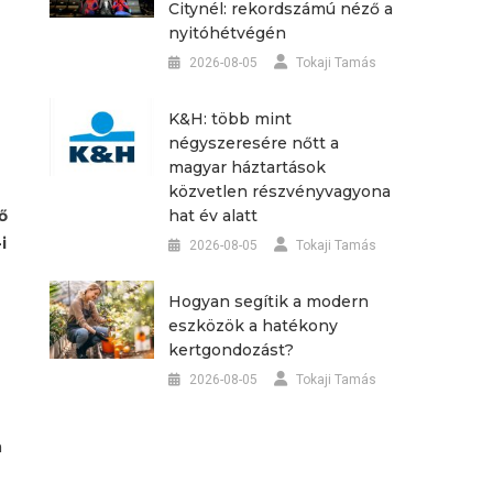
Citynél: rekordszámú néző a
nyitóhétvégén
2026-08-05
Tokaji Tamás
K&H: több mint
négyszeresére nőtt a
magyar háztartások
közvetlen részvényvagyona
hat év alatt
ő
i
2026-08-05
Tokaji Tamás
Hogyan segítik a modern
eszközök a hatékony
kertgondozást?
2026-08-05
Tokaji Tamás
a