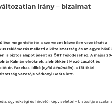
változatlan irány – bizalmat
űlése megerősítette a szervezet közvetlen vezetését a
ikus reklámozás melletti elkötelezettség és az egyre bővül
 is biztos alapot jelent az ÖRT fejlődéséhez. A május 20-
olnár Kálmán elnöknek, alelnökként Mező Lászlót és
iót dr. Fazekas Ildikó (
nyitó képünkön
), a főtitkári
 Bizottság vezetője Várkonyi Beáta lett.
ia, ügynökségi és hirdetői képviselettel – biztosítja a szakm