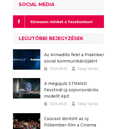
SOCIAL MEDIA
LEGUTÓBBI BEJEGYZÉSEK
Az Armadillo felel a Praktiker
social kommunikációjáért
2026-08-05
Tokaji Tamás
A megújuló STRAND
Fesztivál új szponzorációs
modellt épít
2026-08-05
Tokaji Tamás
Csúcsot döntött az új
Pókember-film a Cinema