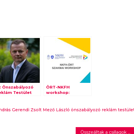
z Önszabályozó
ÖRT-NKFH
eklám Testület
workshop:
RT) üdvözli a
fókuszban az etikus
issan döntését
reklámozás és a
hatósági
ndrás
Gerendi Zsolt
Mező László
önszabályozó reklám testüle
együttműködés
Összeálltak a csillagok – Megvannak a Csillag Születik zsűritagjai