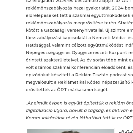
Az elfogadott 2024-es beszámoló alapján az ÖRT 
reklámönszabályozás hazai gyakorlatát. 2024-ben
előrelépéseket tett a szakmai együttműködések 
reklámönszabályozás megerősítése terén. Stratég
kötött a Gazdasági Versenyhivatallal, új szintre em
társszabályozási kapcsolatát a Nemzeti Média- és
Hatósággal, valamint célzott együttműködést indí
Népegészségügyi és Gyógyszerészeti Központ r
érintett szakterületeivel. Az év során több mint 
volt számos szakmai konferencián előadóként, és 1
epizódokat készített a Reklám.Tisztán podcast so
megvalósult: a Reklámetikai Kódex népszerűsítő
erősítették az ÖRT márkaismertségét.
„Az elmúlt évben is együtt építettük a reklám ön
digitalizáció útjára, bővült a tagság, és aktív
Kommunikációnk révén láthatóvá tettük az ÖRT sz
„A 202