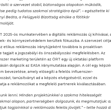
síti: a szervezet stabil, biztonságos alapokon működik,
ése pedig tudatos szakmai stratégiára épül”. – egészítette ki
yi Beáta, a Felügyelő Bizottság elnöke a főtitkár
molóját.
 2025-ös munkatervében a digitális reklámozás új kihívásai, 
k- és környezetvédelem kerültek fókuszba. A szervezet célja
z etikus reklámozás iránytűjeként továbbra is proaktívan
e tagjait a jogszabályi és önszabályozási megfelelésben. Az
nszer marketing területén az ÖRT egy új oktatási platform
tásán dolgozik az EASA iránymutatása alapján. A cél egy képzé
m bevezetése, amely elősegíti a felelős influenszer-
ozást, tanúsítványt ad a képzés elvégzéséről, ezzel és
tja a reklámozókat a megfelelő partnerek kiválasztásában.
ánunk lenni. Minden projektünkkel a szakma hitelességét
Szakmai alapon, partnerségben dolgozunk, és megmutatjuk: a
juk tagjainkkal a reklámozás felelős jövőjét.” – tette hozzá dr