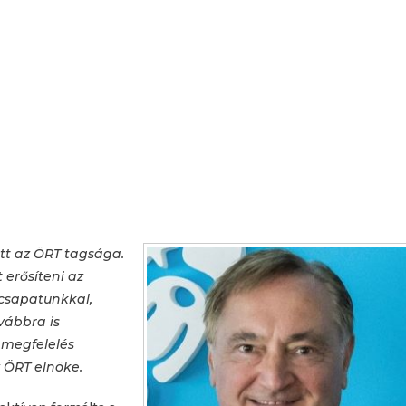
tt az ÖRT tagsága.
 erősíteni az
 csapatunkkal,
vábbra is
s megfelelés
z ÖRT elnöke.