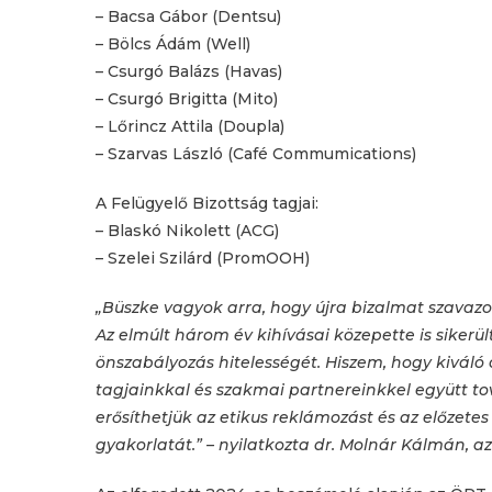
– Bacsa Gábor (Dentsu)
– Bölcs Ádám (Well)
– Csurgó Balázs (Havas)
– Csurgó Brigitta (Mito)
– Lőrincz Attila (Doupla)
– Szarvas László (Café Commumications)
A Felügyelő Bizottság tagjai:
– Blaskó Nikolett (ACG)
– Szelei Szilárd (PromOOH)
„Büszke vagyok arra, hogy újra bizalmat szavazo
Az elmúlt három év kihívásai közepette is sikerült
önszabályozás hitelességét. Hiszem, hogy kiváló
tagjainkkal és szakmai partnereinkkel együtt to
erősíthetjük az etikus reklámozást és az előzete
gyakorlatát.” – nyilatkozta dr. Molnár Kálmán, a