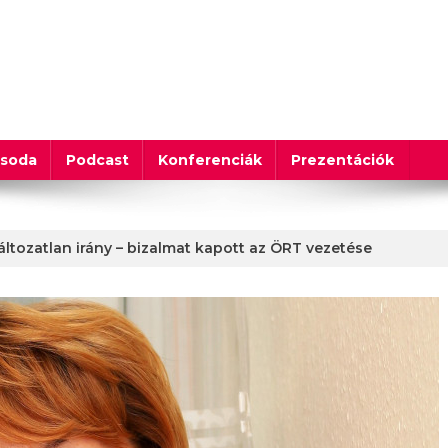
csoda
Podcast
Konferenciák
Prezentációk
változatlan irány – bizalmat kapott az ÖRT vezetése