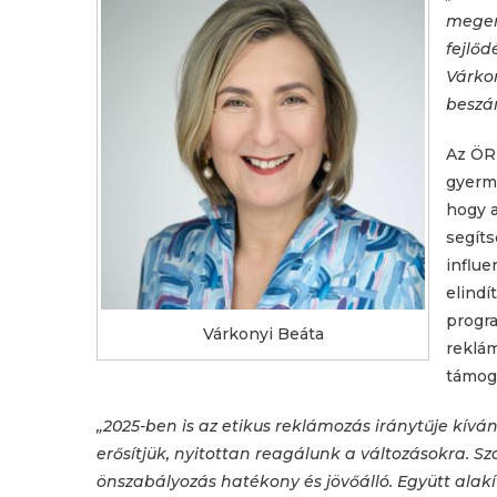
megerő
fejlőd
Várkon
beszá
Az ÖRT
gyerme
hogy a
segíts
influe
elindí
progra
Várkonyi Beáta
reklám
támoga
„2025-ben is az etikus reklámozás iránytűje kív
erősítjük, nyitottan reagálunk a változásokra. 
önszabályozás hatékony és jövőálló. Együtt alakít