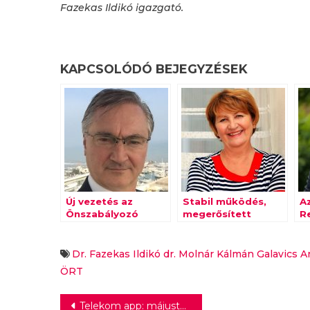
Fazekas Ildikó igazgató.
KAPCSOLÓDÓ BEJEGYZÉSEK
Új vezetés az
Stabil működés,
A
Önszabályozó
megerősített
R
Reklám Testületnél
vezetés az ÖRT-nél
(Ö
N
Dr. Fazekas Ildikó
dr. Molnár Kálmán
Galavics A
ÖRT
Bejegyzés
Telekom app: májustól mesterséges intelligencia, a Magenta AI generálja a válaszokat