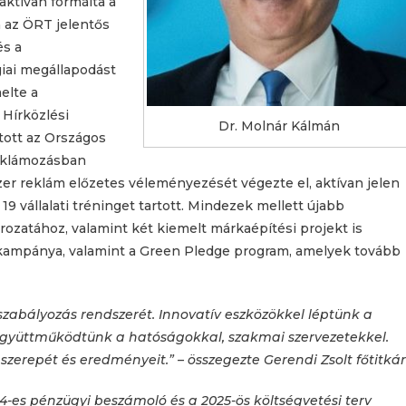
aktívan formálta a
 az ÖRT jelentős
és a
iai megállapodást
elte a
 Hírközlési
Dr. Molnár Kálmán
tott az Országos
eklámozásban
ezer reklám előzetes véleményezését végezte el, aktívan jelen
9 vállalati tréninget tartott. Mindezek mellett újabb
rozatához, valamint két kiemelt márkaépítési projekt is
 kampánya, valamint a Green Pledge program, amelyek tovább
szabályozás rendszerét. Innovatív eszközökkel léptünk a
an együttműködtünk a hatóságokkal, szakmai szervezetekkel.
erepét és eredményeit.” – összegezte Gerendi Zsolt főtitkár
4-es pénzügyi beszámoló és a 2025-ös költségvetési terv