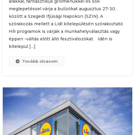
árakkal, fantasztikus grillmenükkel és sok
meglepetéssel várja a bulizókat augusztus 27-30.
között a Szegedi Ifjúsági Napokon (SZIN). A
szórakozás mellett a Lidl kitelepülésén szórakoztató
HR programok is várják a munkahelyválasztás vagy
éppen -váltás előtt álló fesztiválozókat. Idén is
kitelepül […]
Tovább olvasom