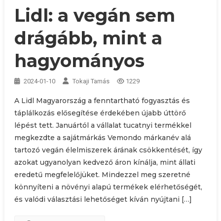
Lidl: a vegán sem
drágább, mint a
hagyományos
2024-01-10
Tokaji Tamás
1229
A Lidl Magyarország a fenntartható fogyasztás és
táplálkozás elősegítése érdekében újabb úttörő
lépést tett. Januártól a vállalat tucatnyi termékkel
megkezdte a sajátmárkás Vemondo márkanév alá
tartozó vegán élelmiszerek árának csökkentését, így
azokat ugyanolyan kedvező áron kínálja, mint állati
eredetű megfelelőjüket. Mindezzel meg szeretné
könnyíteni a növényi alapú termékek elérhetőségét,
és valódi választási lehetőséget kíván nyújtani […]