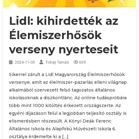
Lidl: kihirdették az
Élemiszerhősök
verseny nyerteseit
2024-11-05
Tokaji Tamás
639
Sikerrel zárult a Lidl Magyarország Élelmiszerhősök
versenye, amit az élelmiszer-pazarlás elleni világnap
alkalmából szervezett felső tagozatos általános
iskolásoknak a diszkontlánc. Az online tudáspróbára
több mint 1000 kitöltés érkezett országszerte. Az
egyéni díjazáson felül a legjobban teljesítő osztály is
elismerésben részesült. A Kónyi Deák Ferenc
Általános Iskola és Alapfokú Művészeti Iskola 6.
osztálya érdemelte ki a […]