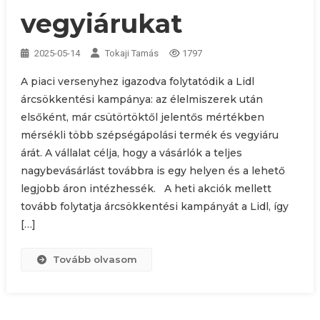
vegyiárukat
2025-05-14
Tokaji Tamás
1797
A piaci versenyhez igazodva folytatódik a Lidl
árcsökkentési kampánya: az élelmiszerek után
elsőként, már csütörtöktől jelentős mértékben
mérsékli több szépségápolási termék és vegyiáru
árát. A vállalat célja, hogy a vásárlók a teljes
nagybevásárlást továbbra is egy helyen és a lehető
legjobb áron intézhessék. A heti akciók mellett
tovább folytatja árcsökkentési kampányát a Lidl, így
[…]
Tovább olvasom