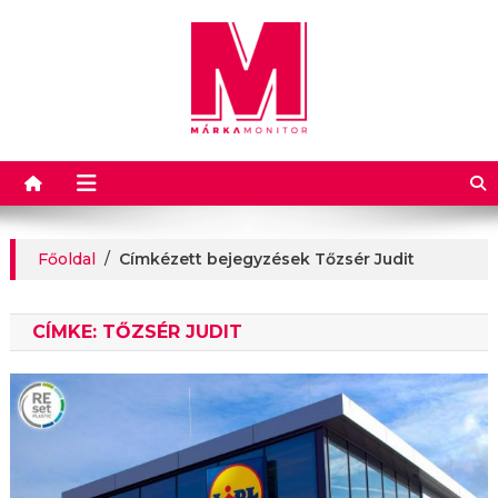
Márkamonitor
Főoldal
/
Címkézett bejegyzések Tőzsér Judit
CÍMKE:
TŐZSÉR JUDIT