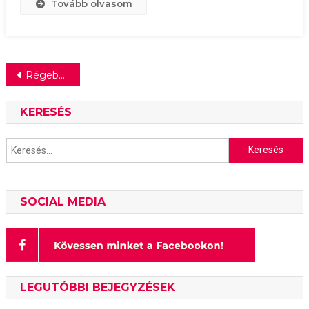
Tovább olvasom
Bejegyzés
Régebbi bejegyzések
navigáció
KERESÉS
Keresés:
SOCIAL MEDIA
LEGUTÓBBI BEJEGYZÉSEK