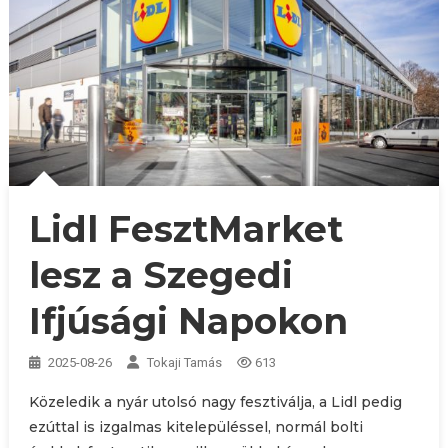
Lidl FesztMarket
lesz a Szegedi
Ifjúsági Napokon
2025-08-26
Tokaji Tamás
613
Közeledik a nyár utolsó nagy fesztiválja, a Lidl pedig
ezúttal is izgalmas kitelepüléssel, normál bolti