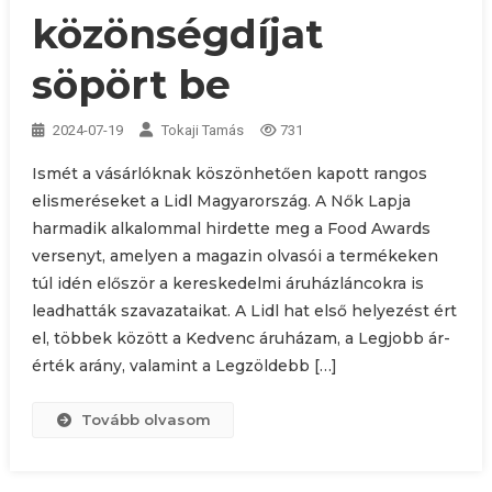
közönségdíjat
söpört be
2024-07-19
Tokaji Tamás
731
Ismét a vásárlóknak köszönhetően kapott rangos
elismeréseket a Lidl Magyarország. A Nők Lapja
harmadik alkalommal hirdette meg a Food Awards
versenyt, amelyen a magazin olvasói a termékeken
túl idén először a kereskedelmi áruházláncokra is
leadhatták szavazataikat. A Lidl hat első helyezést ért
el, többek között a Kedvenc áruházam, a Legjobb ár-
érték arány, valamint a Legzöldebb […]
Tovább olvasom