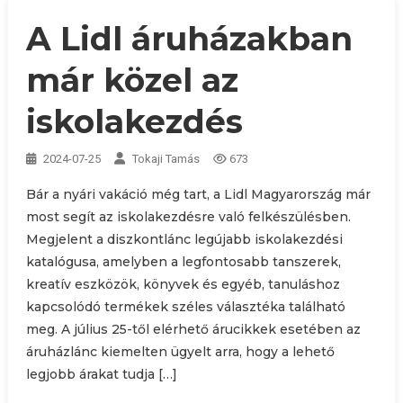
A Lidl áruházakban
már közel az
iskolakezdés
2024-07-25
Tokaji Tamás
673
Bár a nyári vakáció még tart, a Lidl Magyarország már
most segít az iskolakezdésre való felkészülésben.
Megjelent a diszkontlánc legújabb iskolakezdési
katalógusa, amelyben a legfontosabb tanszerek,
kreatív eszközök, könyvek és egyéb, tanuláshoz
kapcsolódó termékek széles választéka található
meg. A július 25-től elérhető árucikkek esetében az
áruházlánc kiemelten ügyelt arra, hogy a lehető
legjobb árakat tudja […]