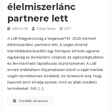
élelmiszerlánc
partnere lett
2025-01-03
Tokaji Tamás
1077
A Lidl Magyarország a VeganuárTM 2025 kiemelt
élelmiszerlánc partnere lett. A vegán étrend
kipróbálására buzdító egy hónapos kihívás ugyanis
egybevág az áruházlánc céljaival, az egészségtudatos
és fenntartható táplálkozás ösztönzésével. A Lidl
ennek érdekében folyamatosan bővíti a saját márkás
vegán termékeinek kínálatát, és törekszik arra, hogy
hasonló áron kínálja azokat, mint az állati eredetű
termékeket. Sőt, […]
Tovább olvasom