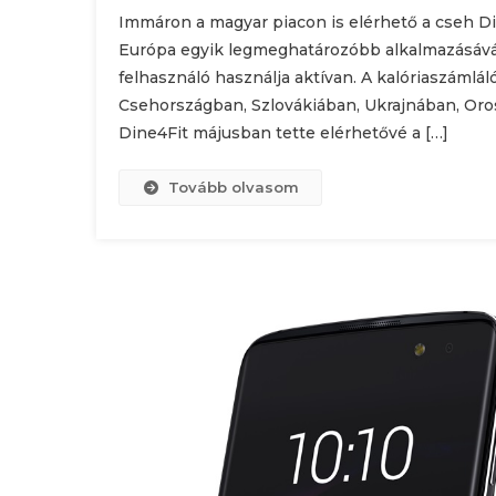
Immáron a magyar piacon is elérhető a cseh Di
Európa egyik legmeghatározóbb alkalmazásává v
felhasználó használja aktívan. A kalóriaszámlá
Csehországban, Szlovákiában, Ukrajnában, Or
Dine4Fit májusban tette elérhetővé a […]
Tovább olvasom