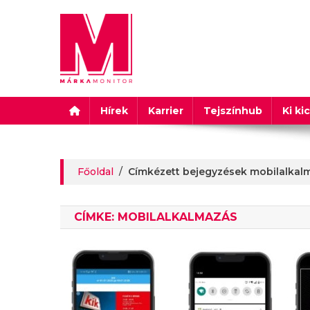
Márkamonitor
Hírek
Karrier
Tejszínhub
Ki ki
Főoldal
/
Címkézett bejegyzések mobilalkal
CÍMKE:
MOBILALKALMAZÁS