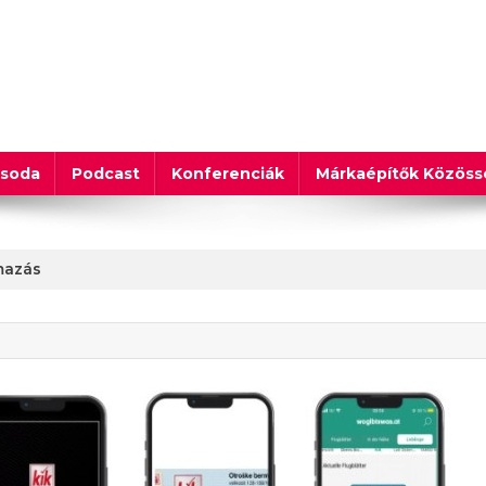
csoda
Podcast
Konferenciák
Márkaépítők Közös
mazás