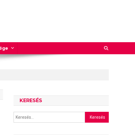
sége
KERESÉS
Keresés: