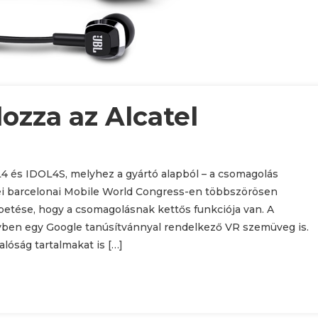
ozza az Alcatel
4 és IDOL4S, melyhez a gyártó alapból – a csomagolás
dei barcelonai Mobile World Congress-en többszörösen
petése, hogy a csomagolásnak kettős funkciója van. A
gyben egy Google tanúsítvánnyal rendelkező VR szemüveg is.
lóság tartalmakat is […]