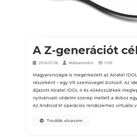
A Z-generációt cél
2016-07-06
Márkamonitor
1105
Magyarországra is megérkezett az Alcatel IDOL
részeként – egy VR szemüveget biztosít. Az i
díjazott Alcatel IDOL 4 és 4Skészülékek megle
nyilvánvaló védelmi szerep mellett a doboz e
Az Android M operációs rendszerhez virtuális va
Tovább olvasom