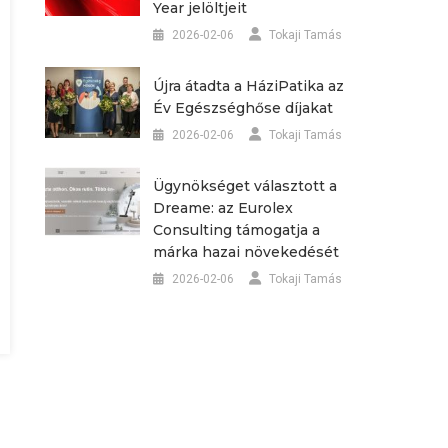
Year jelöltjeit
2026-02-06
Tokaji Tamás
Újra átadta a HáziPatika az
Év Egészséghőse díjakat
2026-02-06
Tokaji Tamás
Ügynökséget választott a
Dreame: az Eurolex
Consulting támogatja a
márka hazai növekedését
2026-02-06
Tokaji Tamás