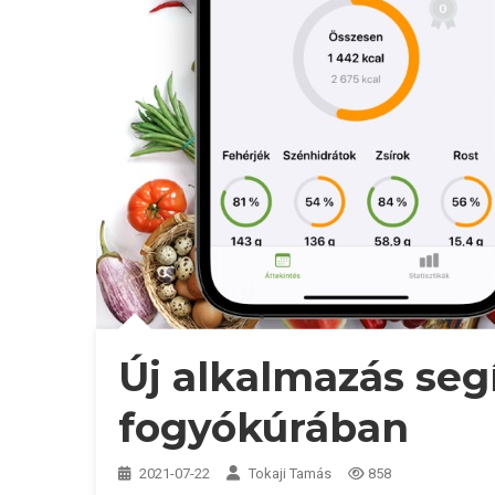
Új alkalmazás seg
fogyókúrában
2021-07-22
Tokaji Tamás
858