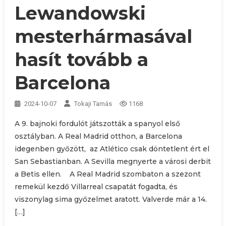
Lewandowski
mesterhármasával
hasít tovább a
Barcelona
2024-10-07
Tokaji Tamás
1168
A 9. bajnoki fordulót játszották a spanyol első
osztályban. A Real Madrid otthon, a Barcelona
idegenben győzött, az Atlético csak döntetlent ért el
San Sebastianban. A Sevilla megnyerte a városi derbit
a Betis ellen. A Real Madrid szombaton a szezont
remekül kezdő Villarreal csapatát fogadta, és
viszonylag sima győzelmet aratott. Valverde már a 14.
[…]