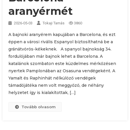
aranyérmét
2026-05-03
Tokaji Tamás
3860
A bajnoki aranyérem kapujában a Barcelona, és ezt
éppen a városi rivális Espanyol biztosíthatná be a
gránátvörös-kékeknek. A spanyol bajnokság 34.
fordulójában már bajnok lehet a Barcelona. A
katalánok szombaton este küzdelmes mérkőzésen
nyertek Pamplonában az Osasuna vendégeként. A
Yamalt és Raphinhát nélkülöző vendégek
támadójátéka nem volt meggyőző, de néhány
helyzetet így is kialakítottak, […]
Tovább olvasom