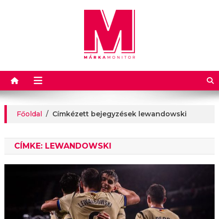
Márkamonitor
Főoldal
/
Címkézett bejegyzések lewandowski
CÍMKE:
LEWANDOWSKI