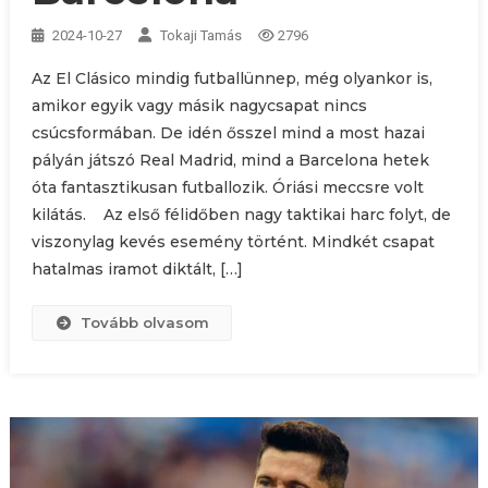
2024-10-27
Tokaji Tamás
2796
Az El Clásico mindig futballünnep, még olyankor is,
amikor egyik vagy másik nagycsapat nincs
csúcsformában. De idén ősszel mind a most hazai
pályán játszó Real Madrid, mind a Barcelona hetek
óta fantasztikusan futballozik. Óriási meccsre volt
kilátás. Az első félidőben nagy taktikai harc folyt, de
viszonylag kevés esemény történt. Mindkét csapat
hatalmas iramot diktált, […]
Tovább olvasom