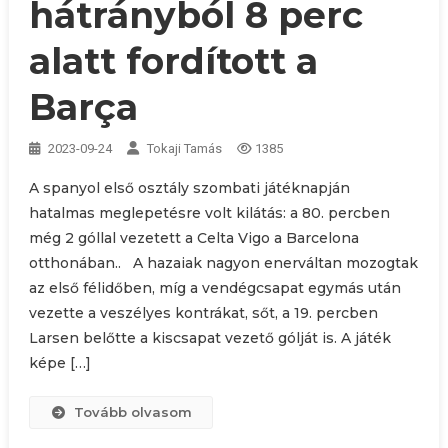
hátrányból 8 perc
alatt fordított a
Barça
2023-09-24
Tokaji Tamás
1385
A spanyol első osztály szombati játéknapján
hatalmas meglepetésre volt kilátás: a 80. percben
még 2 góllal vezetett a Celta Vigo a Barcelona
otthonában.. A hazaiak nagyon enerváltan mozogtak
az első félidőben, míg a vendégcsapat egymás után
vezette a veszélyes kontrákat, sőt, a 19. percben
Larsen belőtte a kiscsapat vezető gólját is. A játék
képe […]
Tovább olvasom