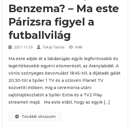
Benzema? – Ma este
Párizsra figyel a
futballvilág
2021-11-29
Tokaji Tamás
1648
Ma este adják át a labdarúgás egyik legfontosabb és
legértékesebb egyéni elismerését, az Aranylabdát. A
vörös szőnyeges bevonulást 18:45-től, a díjátadó gálát
20:30-tól a Spíler 1 TV és a szlovén Planet TV
közvetíti élőben, míg a ceremónia utáni
sajtótájékoztatót a Spíler Extra és a TV2 Play
streameli majd. Ma este eldől, hogy az egyik […]
Tovább olvasom