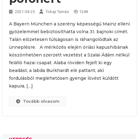
2021-04-25
Tokaji Tamás
1248
A Bayern München a szerény képességű Mainz elleni
győzelemmel bebiztosíthatta volna 31. bajnoki címét.
Talán előzetesen túlságosan is ráhangolódtak az
ünneplésre. A mérkőzés elején óriási kapushibának
köszönhetően szerzett vezetést a Szalai Ádám nélkül
felálló hazai csapat. Alaba röviden fejelt ki egy
beadást, a labda Burkhardt elé pattant, aki
fordulásból meglehetősen gyenge lövést küldött
kapura, […]
Tovább olvasom