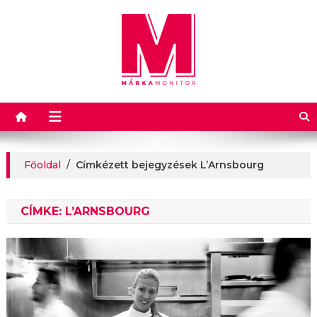
Márkamonitor
Főoldal
/
Címkézett bejegyzések L’Arnsbourg
CÍMKE:
L’ARNSBOURG