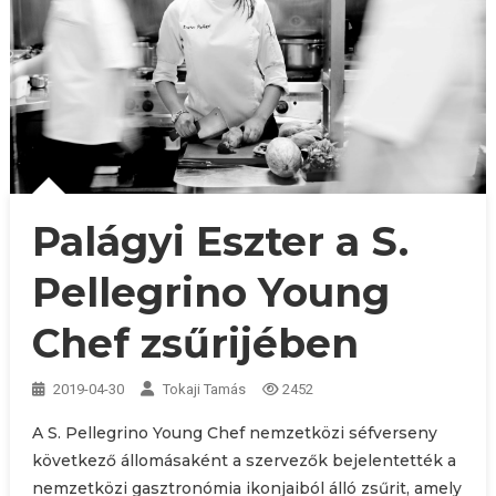
Palágyi Eszter a S.
Pellegrino Young
Chef zsűrijében
2019-04-30
Tokaji Tamás
2452
A S. Pellegrino Young Chef nemzetközi séfverseny
következő állomásaként a szervezők bejelentették a
nemzetközi gasztronómia ikonjaiból álló zsűrit, amely