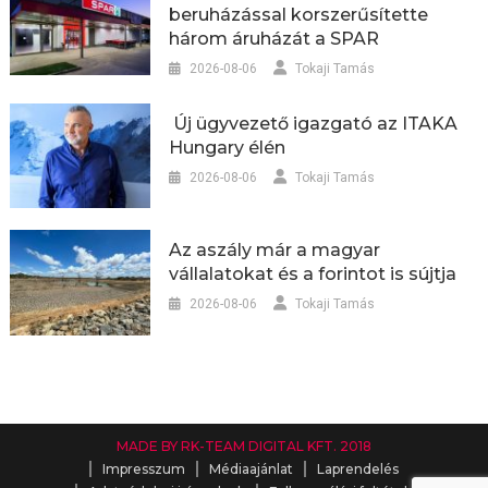
beruházással korszerűsítette
három áruházát a SPAR
2026-08-06
Tokaji Tamás
Új ügyvezető igazgató az ITAKA
Hungary élén
2026-08-06
Tokaji Tamás
Az aszály már a magyar
vállalatokat és a forintot is sújtja
2026-08-06
Tokaji Tamás
MADE BY RK-TEAM DIGITAL KFT. 2018
Impresszum
Médiaajánlat
Laprendelés