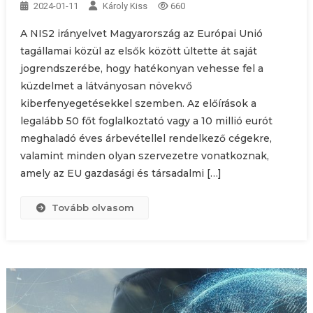
2024-01-11
Károly Kiss
660
A NIS2 irányelvet Magyarország az Európai Unió
tagállamai közül az elsők között ültette át saját
jogrendszerébe, hogy hatékonyan vehesse fel a
küzdelmet a látványosan növekvő
kiberfenyegetésekkel szemben. Az előírások a
legalább 50 főt foglalkoztató vagy a 10 millió eurót
meghaladó éves árbevétellel rendelkező cégekre,
valamint minden olyan szervezetre vonatkoznak,
amely az EU gazdasági és társadalmi […]
Tovább olvasom