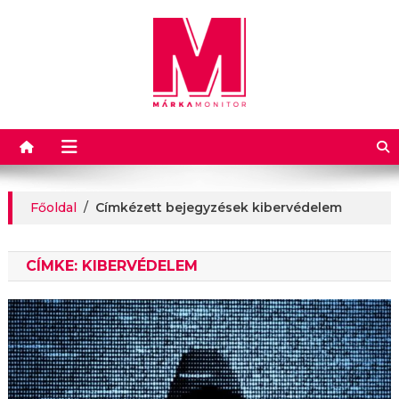
Márkamonitor
Főoldal
/
Címkézett bejegyzések kibervédelem
CÍMKE:
KIBERVÉDELEM