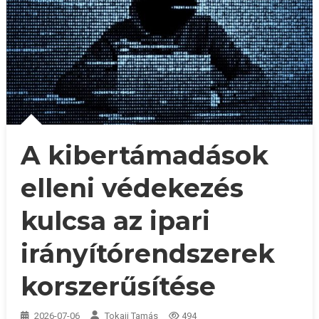
A kibertámadások
elleni védekezés
kulcsa az ipari
irányítórendszerek
korszerűsítése
2026-07-06
Tokaji Tamás
494