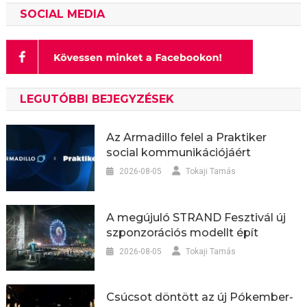
SOCIAL MEDIA
LEGUTÓBBI BEJEGYZÉSEK
Az Armadillo felel a Praktiker
social kommunikációjáért
2026-08-05
Tokaji Tamás
A megújuló STRAND Fesztivál új
szponzorációs modellt épít
2026-08-05
Tokaji Tamás
Csúcsot döntött az új Pókember-