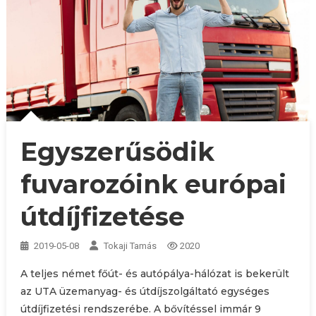
Egyszerűsödik
fuvarozóink európai
útdíjfizetése
2019-05-08
Tokaji Tamás
2020
A teljes német főút- és autópálya-hálózat is bekerült
az UTA üzemanyag- és útdíjszolgáltató egységes
útdíjfizetési rendszerébe. A bővítéssel immár 9