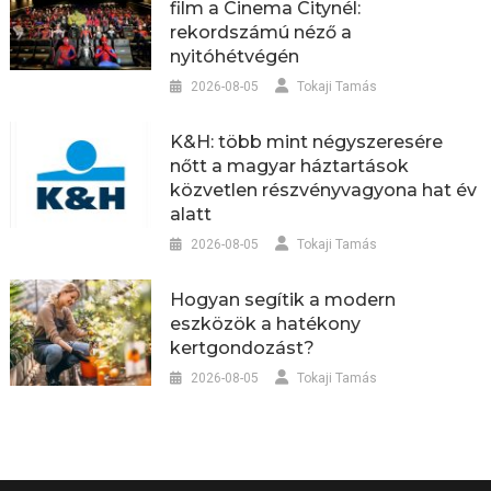
film a Cinema Citynél:
rekordszámú néző a
nyitóhétvégén
2026-08-05
Tokaji Tamás
K&H: több mint négyszeresére
nőtt a magyar háztartások
közvetlen részvényvagyona hat év
alatt
2026-08-05
Tokaji Tamás
Hogyan segítik a modern
eszközök a hatékony
kertgondozást?
2026-08-05
Tokaji Tamás