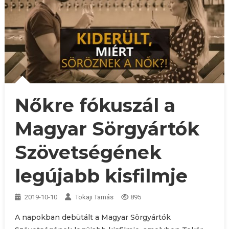
Nőkre fókuszál a
Magyar Sörgyártók
Szövetségének
legújabb kisfilmje
2019-10-10
Tokaji Tamás
895
A napokban debütált a Magyar Sörgyártók