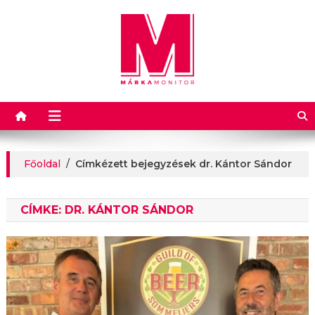
Márkamonitor
Főoldal
/
Címkézett bejegyzések dr. Kántor Sándor
CÍMKE:
DR. KÁNTOR SÁNDOR