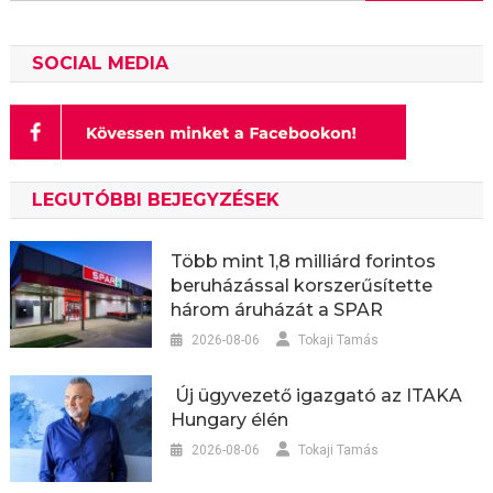
SOCIAL MEDIA
LEGUTÓBBI BEJEGYZÉSEK
Több mint 1,8 milliárd forintos
beruházással korszerűsítette
három áruházát a SPAR
2026-08-06
Tokaji Tamás
Új ügyvezető igazgató az ITAKA
Hungary élén
2026-08-06
Tokaji Tamás