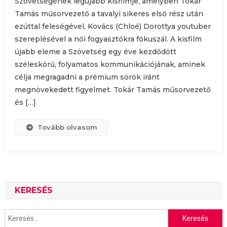
Szövetségének legújabb kisfilmje, amelyben Tokár
Tamás műsorvezető a tavalyi sikeres első rész után
ezúttal feleségével, Kovács (Chloé) Dorottya youtuber
szereplésével a női fogyasztókra fókuszál. A kisfilm
újabb eleme a Szövetség egy éve kezdődött
széleskörű, folyamatos kommunikációjának, aminek
célja megragadni a prémium sörök iránt
megnövekedett figyelmet. Tokár Tamás műsorvezető
és […]
Tovább olvasom
KERESÉS
Keresés: