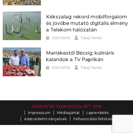
Kékszalag: rekord mobilforgalom
és jövőbe mutató digitális élmény
a Telekom hálózatán
2026-08-06
Tokaji Tamás
Marrákestől Bécsig: kulináris
kalandok a TV Paprikán
2026-08-06
Tokaji Tamás
MADE BY RK-TEAM DIGITAL KFT. 2018
Impresszum
Médiaajánlat
Laprendelés
Adatvédelmi irányelvek
Felhasználási feltételek