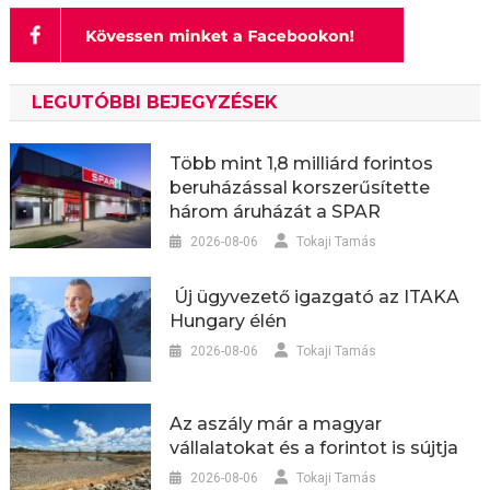
LEGUTÓBBI BEJEGYZÉSEK
Több mint 1,8 milliárd forintos
beruházással korszerűsítette
három áruházát a SPAR
2026-08-06
Tokaji Tamás
Új ügyvezető igazgató az ITAKA
Hungary élén
2026-08-06
Tokaji Tamás
Az aszály már a magyar
vállalatokat és a forintot is sújtja
2026-08-06
Tokaji Tamás