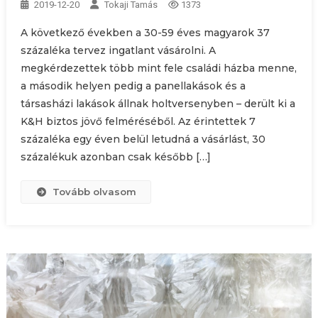
2019-12-20
Tokaji Tamás
1373
A következő években a 30-59 éves magyarok 37
százaléka tervez ingatlant vásárolni. A
megkérdezettek több mint fele családi házba menne,
a második helyen pedig a panellakások és a
társasházi lakások állnak holtversenyben – derült ki a
K&H biztos jövő felméréséből. Az érintettek 7
százaléka egy éven belül letudná a vásárlást, 30
százalékuk azonban csak később […]
Tovább olvasom