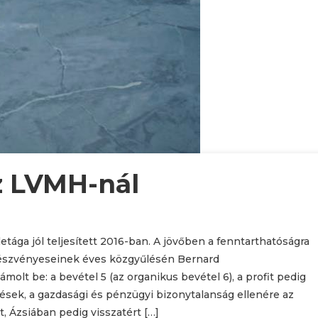
z LVMH-nál
ága jól teljesített 2016-ban. A jövőben a fenntarthatóságra
észvényeseinek éves közgyűlésén Bernard
olt be: a bevétel 5 (az organikus bevétel 6), a profit pedig
nések, a gazdasági és pénzügyi bizonytalanság ellenére az
, Ázsiában pedig visszatért […]