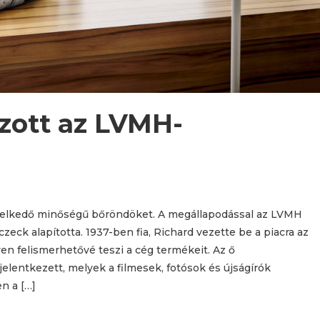
zott az LVMH-
emelkedő minőségű bőröndöket. A megállapodással az LVMH
zeck alapította. 1937-ben fia, Richard vezette be a piacra az
n felismerhetővé teszi a cég termékeit. Az ő
 jelentkezett, melyek a filmesek, fotósok és újságírók
n a […]