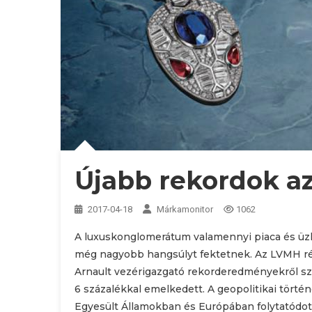
Újabb rekordok a
2017-04-18
Márkamonitor
1062
A luxuskonglomerátum valamennyi piaca és üzlet
még nagyobb hangsúlyt fektetnek. Az LVMH r
Arnault vezérigazgató rekorderedményekről szám
6 százalékkal emelkedett. A geopolitikai törté
Egyesült Államokban és Európában folytatódott