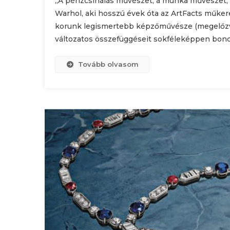
„A pénzcsinálás művészet, a munka művészet, 
Warhol, aki hosszú évek óta az ArtFacts műker
korunk legismertebb képzőművésze (megelőzve
változatos összefüggéseit sokféleképpen bonco
Tovább olvasom