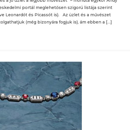
és a jó üzlet a legjobb művészet” – mondta egykor Andy
eskedelmi portál meglehetősen szigorú listája szerint
 Leonardót és Picassót is). Az üzlet és a művészet
lgathatjuk (még bizonyára fogjuk is), ám ebben a […]