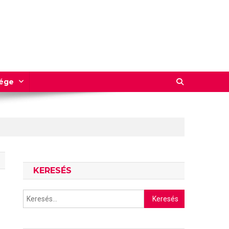
sége
KERESÉS
Keresés: