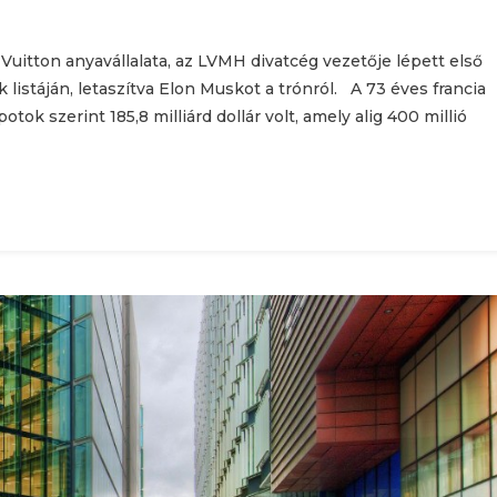
 Vuitton anyavállalata, az LVMH divatcég vezetője lépett első
listáján, letaszítva Elon Muskot a trónról. A 73 éves francia
tok szerint 185,8 milliárd dollár volt, amely alig 400 millió