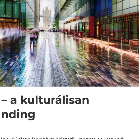
– a kulturálisan
anding