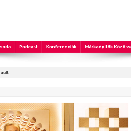
csoda
Podcast
Konferenciák
Márkaépítők Közös
ault