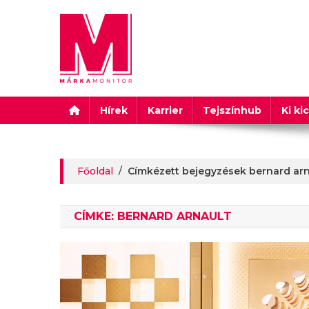
Márkamonitor
Hírek
Karrier
Tejszínhub
Ki ki
Főoldal
/
Címkézett bejegyzések bernard arn
CÍMKE:
BERNARD ARNAULT