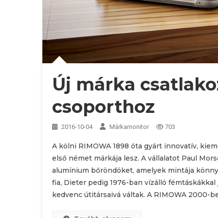
Új márka csatlako
csoporthoz
2016-10-04
Márkamonitor
703
A kölni RIMOWA 1898 óta gyárt innovatív, ki
első német márkája lesz. A vállalatot Paul Morsc
alumínium bőröndöket, amelyek mintája könnye
fia, Dieter pedig 1976-ban vízálló fémtáskákkal
kedvenc útitársaivá váltak. A RIMOWA 2000-be