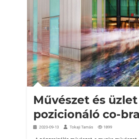
Művészet és üzlet 
pozicionáló co-br
2020-09-13
Tokaji Tamás
1899