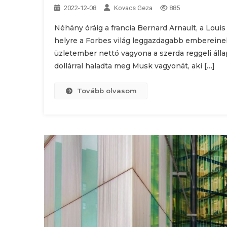
2022-12-08
Kovacs Geza
885
Néhány óráig a francia Bernard Arnault, a Louis
helyre a Forbes világ leggazdagabb embereinek 
üzletember nettó vagyona a szerda reggeli állapo
dollárral haladta meg Musk vagyonát, aki […]
Tovább olvasom