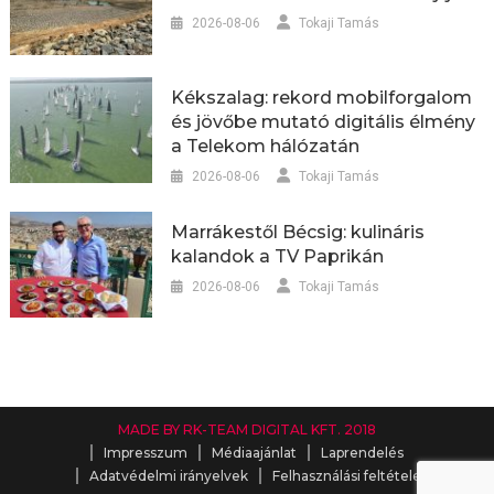
2026-08-06
Tokaji Tamás
Kékszalag: rekord mobilforgalom
és jövőbe mutató digitális élmény
a Telekom hálózatán
2026-08-06
Tokaji Tamás
Marrákestől Bécsig: kulináris
kalandok a TV Paprikán
2026-08-06
Tokaji Tamás
MADE BY RK-TEAM DIGITAL KFT. 2018
Impresszum
Médiaajánlat
Laprendelés
Adatvédelmi irányelvek
Felhasználási feltételek