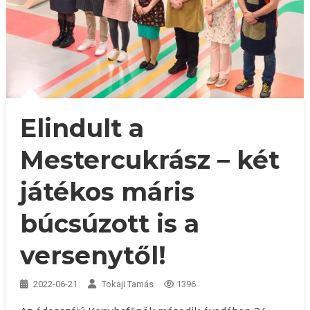
Elindult a
Mestercukrász – két
játékos máris
búcsúzott is a
versenytől!
2022-06-21
Tokaji Tamás
1396