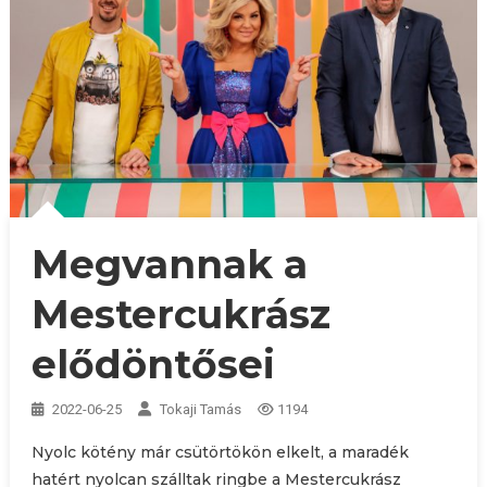
Megvannak a
Mestercukrász
elődöntősei
2022-06-25
Tokaji Tamás
1194
Nyolc kötény már csütörtökön elkelt, a maradék
hatért nyolcan szálltak ringbe a Mestercukrász