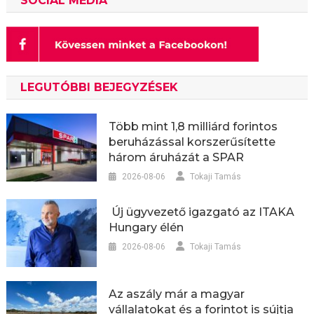
SOCIAL MEDIA
LEGUTÓBBI BEJEGYZÉSEK
Több mint 1,8 milliárd forintos
beruházással korszerűsítette
három áruházát a SPAR
2026-08-06
Tokaji Tamás
Új ügyvezető igazgató az ITAKA
Hungary élén
2026-08-06
Tokaji Tamás
Az aszály már a magyar
vállalatokat és a forintot is sújtja