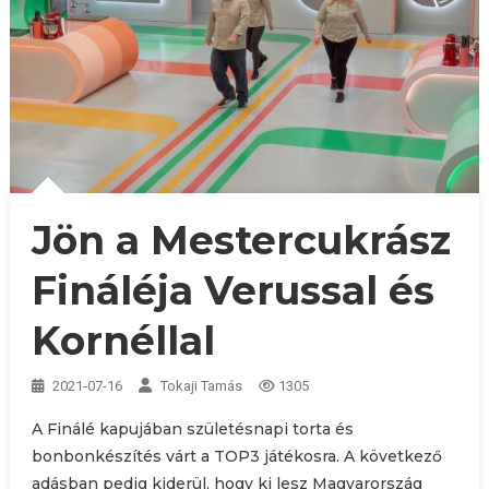
Jön a Mestercukrász
Fináléja Verussal és
Kornéllal
2021-07-16
Tokaji Tamás
1305
A Finálé kapujában születésnapi torta és
bonbonkészítés várt a TOP3 játékosra. A következő
adásban pedig kiderül, hogy ki lesz Magyarország