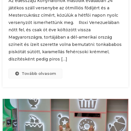
Az édesszájú Konyhafőnök második évadában 24
játékos száll versenybe az ötmilliós fődíjért és a
Mestercukrász címért, közülük a hétfői napon nyolc
versenyzőt ismerhettünk meg. Roxi Venezuelában
nőtt fel, és csak öt éve költözött vissza
Magyarországra, tortájában a dél-amerikai ország
színeit és ízeit szerette volna bemutatni: tonkababos
piskótát sütött, karamellás fehércsoki krémmel,
díszítésként pedig piros […]
Tovább olvasom