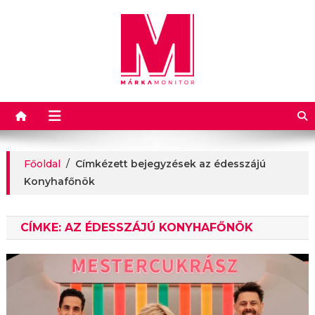
Márkamonitor
Főoldal
/
Címkézett bejegyzések az édesszájú
Konyhafőnök
CÍMKE:
AZ ÉDESSZÁJÚ KONYHAFŐNÖK